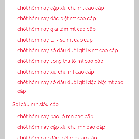
chốt hôm nay cặp xíu chủ mt cao cấp
chốt hôm nay đặc biệt mt cao cấp
chốt hôm nay giải tám mt cao cấp
chốt hôm nay lô 3 số mt cao cấp
chốt hôm nay sớ đầu đuôi giải 8 mt cao cấp
chốt hôm nay song thủ lô mt cao cấp
chốt hôm nay xíu chủ mt cao cấp
chốt hôm nay sớ đầu đuôi giải đặc biệt mt cao
cấp
Soi cầu mn siêu cấp
chốt hôm nay bao lô mn cao cấp
chốt hôm nay cặp xíu chủ mn cao cấp
chốt hôm nay đặc biệt mn cao cấp