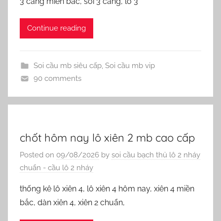
3 càng miền bắc, soi 3 càng, lô 3
Continue reading
Soi cầu mb siêu cấp
,
Soi cầu mb vip
90 comments
chốt hôm nay lô xiên 2 mb cao cấp
Posted on
09/08/2026
by
soi cầu bạch thủ lô 2 nháy
chuẩn - cầu lô 2 nháy
thống kê lô xiên 4, lô xiên 4 hôm nay, xiên 4 miền
bắc, dàn xiên 4, xiên 2 chuẩn,