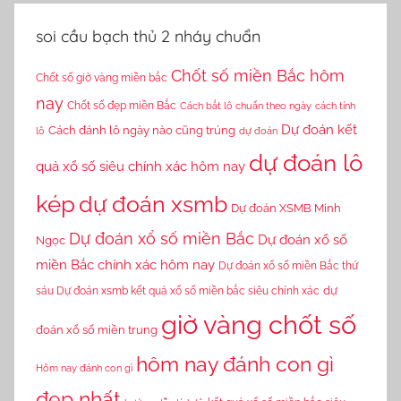
soi cầu bạch thủ 2 nháy chuẩn
Chốt số miền Bắc hôm
Chốt số giờ vàng miền bắc
nay
Chốt số đẹp miền Bắc
Cách bắt lô chuẩn theo ngày
cách tính
Dự đoán kết
Cách đánh lô ngày nào cũng trúng
dự đoán
lô
dự đoán lô
quả xổ số siêu chính xác hôm nay
kép
dự đoán xsmb
Dự đoán XSMB Minh
Dự đoán xổ số miền Bắc
Dự đoán xổ số
Ngọc
miền Bắc chính xác hôm nay
Dự đoán xổ số miền Bắc thứ
dự
sáu Dự đoán xsmb kết quả xổ số miền bắc siêu chính xác
giờ vàng chốt số
đoán xổ số miền trung
hôm nay đánh con gì
Hôm nay đánh con gì
đẹp nhất