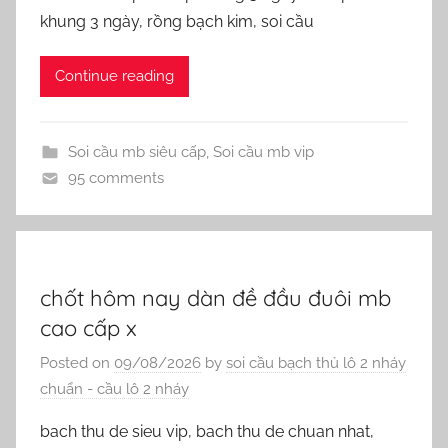
khung 3 ngày, rồng bạch kim, soi cầu
Continue reading
Soi cầu mb siêu cấp
,
Soi cầu mb vip
95 comments
chốt hôm nay dàn đề đầu đuôi mb
cao cấp x
Posted on
09/08/2026
by
soi cầu bạch thủ lô 2 nháy
chuẩn - cầu lô 2 nháy
bach thu de sieu vip, bach thu de chuan nhat,