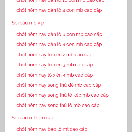
chốt hôm nay dàn lô 10 con mb cao cấp
chốt hôm nay dàn lô 4 con mb cao cấp
Soi cầu mb vip
chốt hôm nay dàn lô 6 con mb cao cấp
chốt hôm nay dàn lô 8 con mb cao cấp
chốt hôm nay lô xiên 2 mb cao cấp
chốt hôm nay lô xiên 3 mb cao cấp
chốt hôm nay lô xiên 4 mb cao cấp
chốt hôm nay song thủ đề mb cao cấp
chốt hôm nay song thủ lô kép mb cao cấp
chốt hôm nay song thủ lô mb cao cấp
Soi cầu mt siêu cấp
chốt hôm nay bao lô mt cao cấp