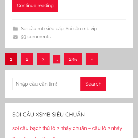
Continue reading
Soi cầu mb siêu cấp
,
Soi cầu mb vip
93 comments
Điều
Next
1
2
3
…
235
»
Posts
hướng
bài
Search
viết
SOI CẦU XSMB SIÊU CHUẨN
soi cầu bạch thủ lô 2 nháy chuẩn – cầu lô 2 nháy