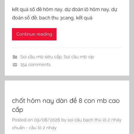
kết quả số đề hôm nay, dự đoán lô hôm nay, dự
đoán số đề, bach thu 3cang, kết quả
Continue reading
Soi cầu mb siêu cấp
,
Soi cầu mb vip
154 comments
chốt hôm nay dàn đề 8 con mb cao
cấp
Posted on
09/08/2026
by
soi cầu bạch thủ lô 2 nháy
chuẩn - cầu lô 2 nháy