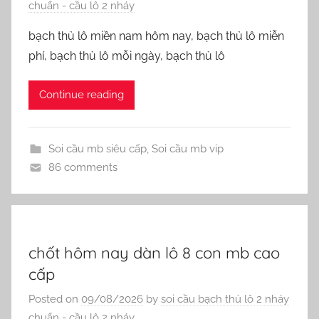
chuẩn - cầu lô 2 nháy
bạch thủ lô miền nam hôm nay, bạch thủ lô miễn
phí, bạch thủ lô mỗi ngày, bạch thủ lô
Continue reading
Soi cầu mb siêu cấp
,
Soi cầu mb vip
86 comments
chốt hôm nay dàn lô 8 con mb cao
cấp
Posted on
09/08/2026
by
soi cầu bạch thủ lô 2 nháy
chuẩn - cầu lô 2 nháy