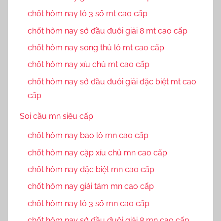
chốt hôm nay lô 3 số mt cao cấp
chốt hôm nay sớ đầu đuôi giải 8 mt cao cấp
chốt hôm nay song thủ lô mt cao cấp
chốt hôm nay xíu chủ mt cao cấp
chốt hôm nay sớ đầu đuôi giải đặc biệt mt cao
cấp
Soi cầu mn siêu cấp
chốt hôm nay bao lô mn cao cấp
chốt hôm nay cặp xíu chủ mn cao cấp
chốt hôm nay đặc biệt mn cao cấp
chốt hôm nay giải tám mn cao cấp
chốt hôm nay lô 3 số mn cao cấp
chốt hôm nay sớ đầu đuôi giải 8 mn cao cấp