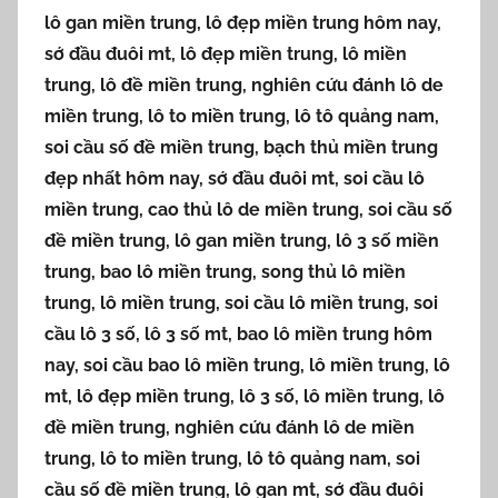
lô gan miền trung, lô đẹp miền trung hôm nay,
sớ đầu đuôi mt, lô đẹp miền trung, lô miền
trung, lô đề miền trung, nghiên cứu đánh lô de
miền trung, lô to miền trung, lô tô quảng nam,
soi cầu số đề miền trung, bạch thủ miền trung
đẹp nhất hôm nay, sớ đầu đuôi mt, soi cầu lô
miền trung, cao thủ lô de miền trung, soi cầu số
đề miền trung, lô gan miền trung, lô 3 số miền
trung, bao lô miền trung, song thủ lô miền
trung, lô miền trung, soi cầu lô miền trung, soi
cầu lô 3 số, lô 3 số mt, bao lô miền trung hôm
nay, soi cầu bao lô miền trung, lô miền trung, lô
mt, lô đẹp miền trung, lô 3 số, lô miền trung, lô
đề miền trung, nghiên cứu đánh lô de miền
trung, lô to miền trung, lô tô quảng nam, soi
cầu số đề miền trung, lô gan mt, sớ đầu đuôi