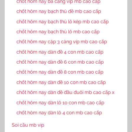
chốt hôm nay ba càng víp mb cao cấp
chốt hôm nay bạch thủ đề mb cao cấp
chốt hôm nay bạch thủ lô kép mb cao cấp
chốt hôm nay bạch thủ lô mb cao cấp
chốt hôm nay cặp 3 càng víp mb cao cấp
chốt hôm nay dàn đề 4 con mb cao cấp
chốt hôm nay dàn đề 6 con mb cao cấp
chốt hôm nay dàn đề 8 con mb cao cấp
chốt hôm nay dàn đề 10 con mb cao cấp
chốt hôm nay dàn đề đầu đuôi mb cao cấp x
chốt hôm nay dàn lô 10 con mb cao cấp
chốt hôm nay dàn lô 4 con mb cao cấp
Soi cầu mb vip