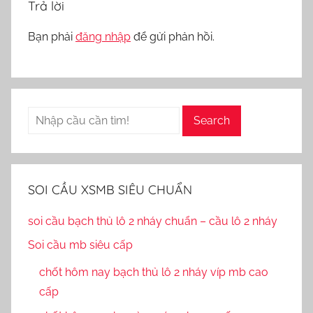
Trả lời
Bạn phải
đăng nhập
để gửi phản hồi.
Search
SOI CẦU XSMB SIÊU CHUẨN
soi cầu bạch thủ lô 2 nháy chuẩn – cầu lô 2 nháy
Soi cầu mb siêu cấp
chốt hôm nay bạch thủ lô 2 nháy víp mb cao
cấp