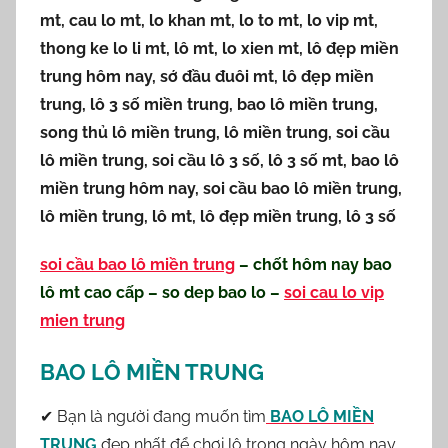
mt, cau lo mt, lo khan mt, lo to mt, lo vip mt,
thong ke lo li mt, lô mt, lo xien mt, lô đẹp miền
trung hôm nay, sớ đầu đuôi mt, lô đẹp miền
trung, lô 3 số miền trung, bao lô miền trung,
song thủ lô miền trung, lô miền trung, soi cầu
lô miền trung, soi cầu lô 3 số, lô 3 số mt, bao lô
miền trung hôm nay, soi cầu bao lô miền trung,
lô miền trung, lô mt, lô đẹp miền trung, lô 3 số
soi cầu bao lô miền trung
– chốt hôm nay bao
lô mt cao cấp – so dep bao lo –
soi cau lo vip
mien trung
BAO LÔ MIỀN TRUNG
✔ Bạn là người đang muốn tìm
BAO LÔ MIỀN
TRUNG
đẹp nhất để chơi lô trong ngày hôm nay