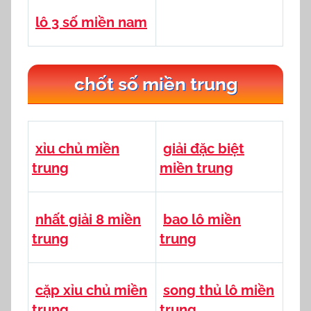
lô 3 số miền nam
chốt số miền trung
xỉu chủ miền
giải đặc biệt
trung
miền trung
nhất giải 8 miền
bao lô miền
trung
trung
cặp xỉu chủ miền
song thủ lô miền
trung
trung