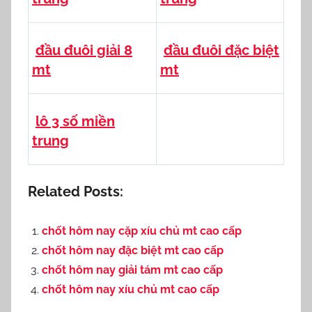
đầu đuôi giải 8
đầu đuôi đặc biệt
mt
mt
lô 3 số miền
trung
Related Posts:
chốt hôm nay cặp xíu chủ mt cao cấp
chốt hôm nay đặc biệt mt cao cấp
chốt hôm nay giải tám mt cao cấp
chốt hôm nay xíu chủ mt cao cấp