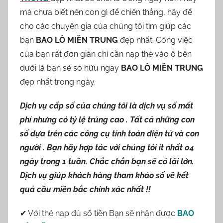
mà chưa biết nên con gì để chiến thắng, hãy để
cho các chuyên gia của chúng tôi tìm giúp các
bạn
BAO LÔ MIỀN TRUNG
đẹp nhất. Công việc
của bạn rất đơn giản chỉ cần nạp thẻ vào ô bên
dưới là bạn sẽ sở hữu ngay
BAO LÔ MIỀN TRUNG
đẹp nhất trong ngày.
Dịch vụ cấp số của chúng tôi là dịch vụ số mất
phí nhưng có tỷ lệ trúng cao . Tất cả những con
số dựa trên các công cụ tính toán điện tử và con
người . Bạn hãy hợp tác với chúng tôi ít nhất 04
ngày trong 1 tuần. Chắc chắn bạn sẽ có lãi lớn.
Dịch vụ giúp khách hàng tham khảo số về kết
quả cầu miền bắc chính xác nhất !!
✔ Với thẻ nạp đủ số tiền Bạn sẽ nhận được
BAO