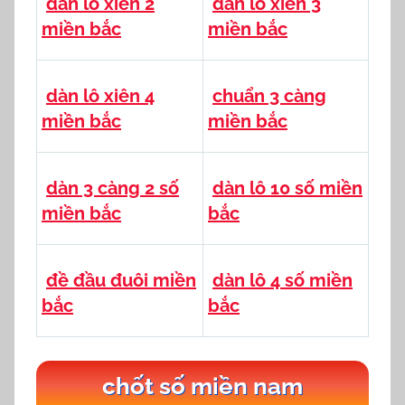
dàn lô xiên 2
dàn lô xiên 3
miền bắc
miền bắc
dàn lô xiên 4
chuẩn 3 càng
miền bắc
miền bắc
dàn 3 càng 2 số
dàn lô 10 số miền
miền bắc
bắc
đề đầu đuôi miền
dàn lô 4 số miền
bắc
bắc
chốt số miền nam