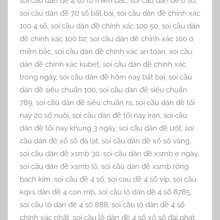
soi cầu dàn đề 4 số tô miền bắc
,
soi cầu dàn đề 6 số
,
soi cầu dàn đề 70 số bất bại
,
soi cầu dàn đề chính xác
100 4 số
,
soi cầu dàn đề chính xác 100 50
,
soi cầu dàn
đề chính xác 100 bz
,
soi cầu dàn đề chính xác 100 ơ
miền bắc
,
soi cầu dàn đề chính xác an toàn
,
soi cầu
dàn đề chính xác kubet
,
soi cầu dàn đề chính xác
trong ngày
,
soi cầu dàn đề hôm nay bất bại
,
soi cầu
dàn đề siêu chuẩn 100
,
soi cầu dàn đề siêu chuẩn
789
,
soi cầu dàn đề siêu chuẩn ra
,
soi cầu dàn đề tối
nay 20 số nuôi
,
soi cầu dàn đề tối nay iran
,
soi cầu
dàn đề tối nay khung 3 ngày
,
soi cầu dàn đề ướt
,
soi
cầu dàn đề xổ số đà lạt
,
soi cầu dàn đề xổ số vàng
,
soi cầu dàn đề xsmb 30
,
soi cầu dàn đề xsmb e ngày
,
soi cầu dàn đề xsmb lô
,
soi cầu dàn đề xsmb rông
bach kim
,
soi cầu đề 4 số
,
soi cau đề 4 số vip
,
soi cầu
kqxs dàn đề 4 con mb
,
soi cầu lô dàn đề 4 số 8785
,
soi cầu lô dàn đề 4 số 888
,
soi cầu lô dàn đề 4 số
chính xác nhất
,
soi cầu lô dàn đề 4 số xổ số đài phát
,