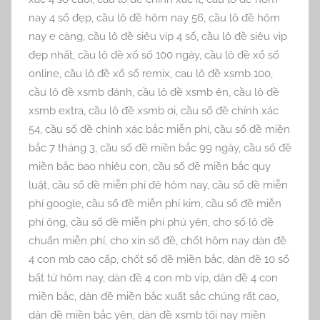
nay 4 số đẹp
,
cầu lô đề hôm nay 56
,
cầu lô đề hôm
nay e càng
,
cầu lô đề siêu vip 4 số
,
cầu lô đề siêu vip
đẹp nhất
,
cầu lô đề xổ số 100 ngày
,
cầu lô đề xổ số
online
,
cầu lô đề xổ số remix
,
cau lô đề xsmb 100
,
cầu lô đề xsmb đánh
,
cầu lô đề xsmb ên
,
cầu lô đề
xsmb extra
,
cầu lô đề xsmb ơi
,
cầu số đề chính xác
54
,
cầu số đề chính xác bắc miễn phí
,
cầu số đề miền
bắc 7 tháng 3
,
cầu số đề miền bắc 99 ngày
,
cầu số đề
miền bắc bao nhiêu con
,
cầu số đề miền bắc quy
luật
,
cầu số đề miễn phí đê hôm nay
,
cầu số đề miễn
phí google
,
cầu số đề miễn phí kim
,
cầu số đề miễn
phí ông
,
cầu số đề miễn phí phú yên
,
cho số lô đề
chuẩn miễn phí
,
cho xin số đề
,
chốt hôm nay dàn đề
4 con mb cao cấp
,
chốt số đề miền bắc
,
dàn đề 10 số
bất tử hôm nay
,
dàn đề 4 con mb vip
,
dàn đề 4 con
miền bắc
,
dàn đề miền bắc xuất sắc chúng rất cao
,
dàn đề miền bắc yên
,
dàn đề xsmb tối nay miền