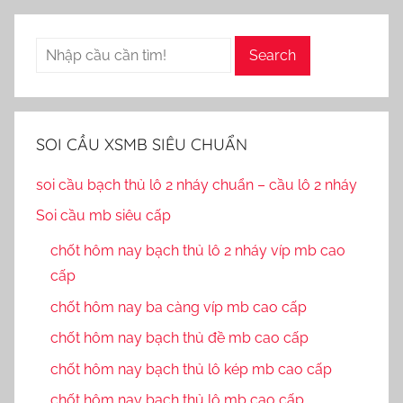
Search
SOI CẦU XSMB SIÊU CHUẨN
soi cầu bạch thủ lô 2 nháy chuẩn – cầu lô 2 nháy
Soi cầu mb siêu cấp
chốt hôm nay bạch thủ lô 2 nháy víp mb cao
cấp
chốt hôm nay ba càng víp mb cao cấp
chốt hôm nay bạch thủ đề mb cao cấp
chốt hôm nay bạch thủ lô kép mb cao cấp
chốt hôm nay bạch thủ lô mb cao cấp