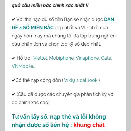
quả cầu miền bắc chính xác nhất !!
✔ Với thẻ nạp đủ số tiền Bạn sẽ nhận được
DÀN
ĐỀ 4 SỐ MIỀN BẮC
đẹp nhất và VIP nhất của
ngày hôm nay mà chúng tôi đã tập trung nghiên
cứu phân tích và chọn lọc kỹ số đẹp nhất.
✔ Hỗ trợ :
Viettel, Mobiphone, Vinaphone, Gate,
VNMobile…
✔Có thể nạp cộng dồn (
Ví dụ 2 cái 100k
)
✔ (Cầu đã được các chuyên gia phân tích kỹ với
độ chính xác cao)
Tư vấn lấy số, nạp thẻ và lỗi không
nhận được số liên hệ :
khung chát