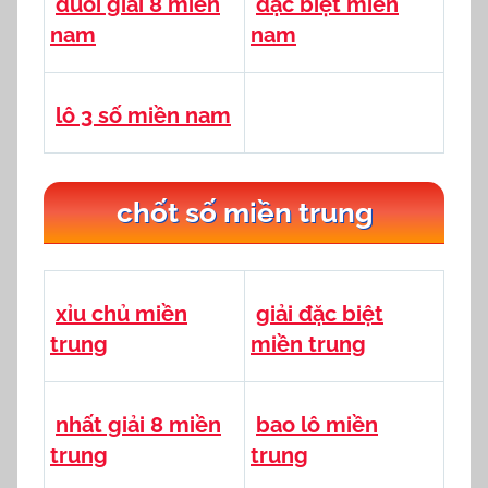
đuôi giải 8 miền
đặc biệt miền
nam
nam
lô 3 số miền nam
chốt số miền trung
xỉu chủ miền
giải đặc biệt
trung
miền trung
nhất giải 8 miền
bao lô miền
trung
trung