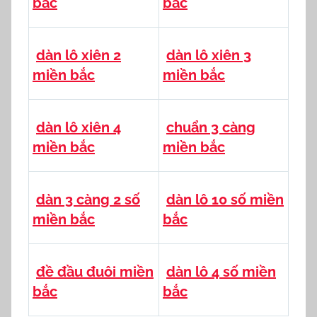
bắc
bắc
dàn lô xiên 2
dàn lô xiên 3
miền bắc
miền bắc
dàn lô xiên 4
chuẩn 3 càng
miền bắc
miền bắc
dàn 3 càng 2 số
dàn lô 10 số miền
miền bắc
bắc
đề đầu đuôi miền
dàn lô 4 số miền
bắc
bắc