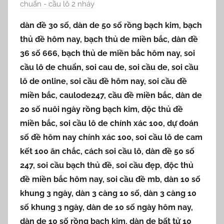
chuẩn - cầu lô 2 nháy
dàn đề 30 số, dàn de 50 số rồng bạch kim, bạch
thủ đề hôm nay, bạch thủ de miền bắc, dàn đề
36 số 666, bạch thủ de miền bắc hôm nay, soi
cầu lô de chuẩn, soi cau de, soi cầu de, soi cầu
lô de online, soi cầu đề hôm nay, soi cầu đề
miền bắc, caulode247, cầu đề miền bắc, dàn de
20 số nuôi ngày rồng bạch kim, độc thủ đề
miền bắc, soi cầu lô de chính xác 100, dự đoán
số đề hôm nay chính xác 100, soi cầu lô de cam
kết 100 ăn chắc, cách soi cầu lô, dàn đề 50 số
247, soi cầu bạch thủ đề, soi cầu đẹp, độc thủ
đề miền bắc hôm nay, soi cầu đề mb, dàn 10 số
khung 3 ngày, dàn 3 càng 10 số, dàn 3 càng 10
số khung 3 ngày, dàn de 10 số ngày hôm nay,
dàn de 10 số rồng bạch kim, dàn de bất tử 10