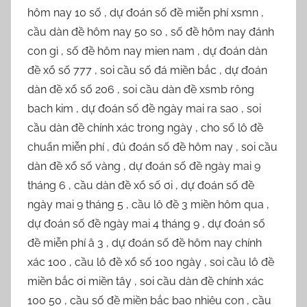
hôm nay 10 số , dự đoán số đề miễn phí xsmn ,
cầu dàn đề hôm nay 50 so , số đề hôm nay đánh
con gì , số đề hôm nay mien nam , dự đoán dàn
đề xổ số 777 , soi cầu số đá miền bắc , dự đoán
dàn đề xổ số 206 , soi cầu dàn đề xsmb rông
bach kim , dự đoán số đề ngày mai ra sao , soi
cầu dàn đề chính xác trong ngày , cho số lô đề
chuẩn miễn phí , đủ đoán số đề hôm nay , soi cầu
dàn đề xổ số vàng , dự đoán số đề ngày mai 9
tháng 6 , cầu dàn đề xổ số ơi , dự đoán số đề
ngày mai 9 tháng 5 , cầu lô đề 3 miền hôm qua ,
dự đoán số đề ngày mai 4 tháng 9 , dự đoán số
đề miễn phí â 3 , dự đoán số đề hôm nay chính
xác 100 , cầu lô đề xổ số 100 ngày , soi cầu lô đề
miền bắc ơi miền tây , soi cầu dàn đề chính xác
100 50 , cầu số đề miền bắc bao nhiêu con , cầu