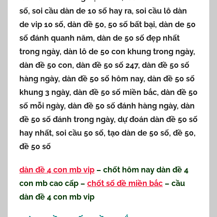
số, soi cầu dàn de 10 số hay ra, soi cầu lô dàn
de vip 10 số, dàn đề 50, 50 số bất bại, dàn de 50
số đánh quanh năm, dàn de 50 số đẹp nhất
trong ngày, dàn lô de 50 con khung trong ngày,
dàn đề 50 con, dàn đề 50 số 247, dàn đề 50 số
hàng ngày, dàn đề 50 số hôm nay, dàn đề 50 số
khung 3 ngày, dàn đề 50 số miền bắc, dàn đề 50
số mỗi ngày, dàn đề 50 số đánh hàng ngày, dàn
đề 50 số đánh trong ngày, dự đoán dàn đề 50 số
hay nhất, soi cầu 50 số, tạo dàn de 50 số, đề 50,
đề 50 số
dàn đề 4 con mb vip
– chốt hôm nay dàn đề 4
con mb cao cấp –
chốt số đề miền bắc
– cầu
dàn đề 4 con mb vip