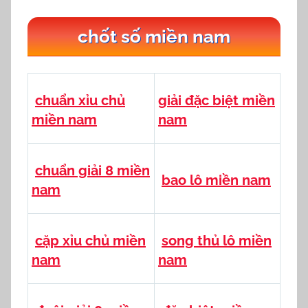
chốt số miền nam
chuẩn xỉu chủ
giải đặc biệt miền
miền nam
nam
chuẩn giải 8 miền
bao lô miền nam
nam
cặp xỉu chủ miền
song thủ lô miền
nam
nam