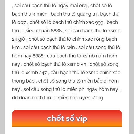
, soi cầu bạch thủ lô ngày mai org , chốt số lô
bạch thủ 3 miền , bạch thủ lô quảng trị , bạch thủ
lô 007 , chốt số lô bạch thủ chính xác 999 , bạch
thủ lô siêu chuẩn 8888 , soi cầu bạch thủ lô xsmb
24 giờ , chốt số bạch thủ lô chính xác rông bạch
kim , soi cầu bạch thủ lô iwin , soi cầu song thủ lô
hôm nay 8888 , cầu bạch thủ lô xsmb nam hôm
nay , chốt số bạch thủ lô xsmb vn , chốt số song
thủ lô xsmb 247 , cầu bạch thủ lô xsmb chính xác
thông báo , chốt số song thủ lô miền bắc ơi hôm
nay , soi cầu song thủ lô miễn phí ngày hôm nay ,
dự đoán bạch thủ lô miền bắc uyên ương
chốt số vip