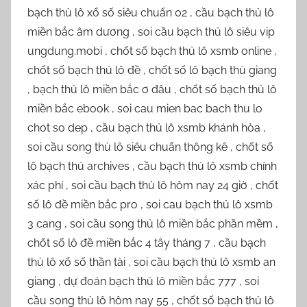
bạch thủ lô xổ số siêu chuẩn 02 , cầu bạch thủ lô
miền bắc âm dương , soi cầu bạch thủ lô siêu vip
ungdung.mobi , chốt số bạch thủ lô xsmb online ,
chốt số bạch thủ lô đề , chốt số lô bạch thủ giang
, bạch thủ lô miền bắc ơ đâu , chốt số bạch thủ lô
miền bắc ebook , soi cau mien bac bach thu lo
chot so dep , cầu bạch thủ lô xsmb khánh hòa ,
soi cầu song thủ lô siêu chuẩn thông kê , chốt số
lô bạch thủ archives , cầu bạch thủ lô xsmb chính
xác phí , soi cầu bạch thủ lô hôm nay 24 giờ , chốt
số lô đề miền bắc pro , soi cau bạch thủ lô xsmb
3 cang , soi cầu song thủ lô miền bắc phần mềm ,
chốt số lô đề miền bắc 4 tây tháng 7 , cầu bạch
thủ lô xổ số thần tài , soi cầu bạch thủ lô xsmb an
giang , dự đoán bạch thủ lô miền bắc 777 , soi
cầu song thủ lô hôm nay 55 , chốt số bạch thủ lô