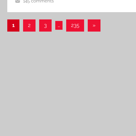
145 comments
Điều
Next
1
2
3
…
235
»
Posts
hướng
bài
viết