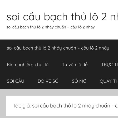
Skip
to
soi cầu bạch thủ lô 2 
content
soi cầu bạch thủ lô 2 nháy chuẩn – cầu lô 2 nháy
soi cầu bạch thủ lô 2 nháy chuẩn – cầu lô 2 nháy
Kinh nghiệm chơi lô
Tư vấn lô đề
TRỰC T
SOI CẦU
DÒ VÉ SỐ
SỔ MƠ
QUAY T
Tác giả:
soi cầu bạch thủ lô 2 nháy chuẩn - 