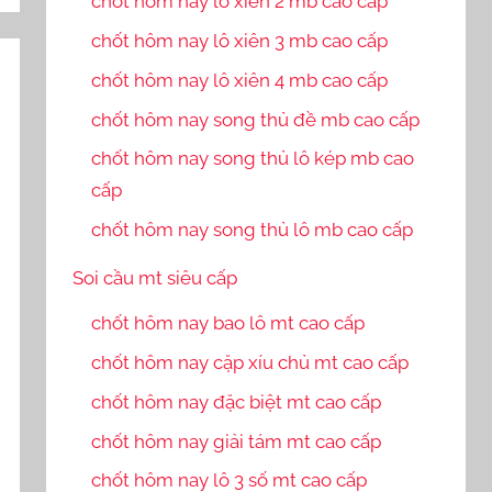
chốt hôm nay lô xiên 2 mb cao cấp
chốt hôm nay lô xiên 3 mb cao cấp
chốt hôm nay lô xiên 4 mb cao cấp
chốt hôm nay song thủ đề mb cao cấp
chốt hôm nay song thủ lô kép mb cao
cấp
chốt hôm nay song thủ lô mb cao cấp
Soi cầu mt siêu cấp
chốt hôm nay bao lô mt cao cấp
chốt hôm nay cặp xíu chủ mt cao cấp
chốt hôm nay đặc biệt mt cao cấp
chốt hôm nay giải tám mt cao cấp
chốt hôm nay lô 3 số mt cao cấp