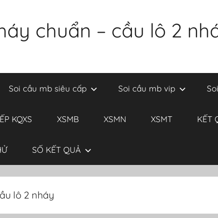
nháy chuẩn – cầu lô 2 nh
Soi cầu mb siêu cấp
Soi cầu mb vip
So
IẾP KQXS
XSMB
XSMN
XSMT
KẾT 
HỬ
SỐ KẾT QUẢ
cầu lô 2 nháy