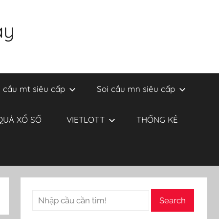
áy
i cầu mt siêu cấp
Soi cầu mn siêu cấp
QUẢ XỔ SỐ
VIETLOTT
THỐNG KÊ
Search