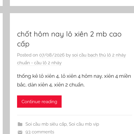
chốt hôm nay lô xiên 2 mb cao
cấp
Posted on
07/08/2026
by
soi cầu bạch thủ lô 2 nháy
chuẩn - cầu lô 2 nháy
thống kê lô xiên 4, lô xiên 4 hôm nay, xiên 4 miền
bắc, dàn xiên 4, xiên 2 chuẩn,
Continue reading
Soi cầu mb siêu cấp
,
Soi cầu mb vip
93 comments