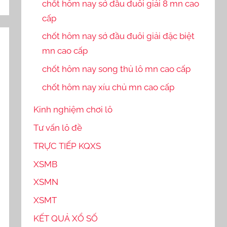
chốt hôm nay sớ đầu đuôi giải 8 mn cao
cấp
chốt hôm nay sớ đầu đuôi giải đặc biệt
mn cao cấp
chốt hôm nay song thủ lô mn cao cấp
chốt hôm nay xíu chủ mn cao cấp
Kinh nghiệm chơi lô
Tư vấn lô đề
TRỰC TIẾP KQXS
XSMB
XSMN
XSMT
KẾT QUẢ XỔ SỐ