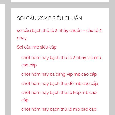
SOI CẦU XSMB SIÊU CHUẨN
soi cầu bạch thủ lô 2 nháy chuẩn – cầu lô 2
nháy
Soi cầu mb siêu cấp
chốt hôm nay bạch thủ lô 2 nháy víp mb
cao cấp
chốt hôm nay ba càng víp mb cao cấp
chốt hôm nay bạch thủ đề mb cao cấp
chốt hôm nay bạch thủ lô kép mb cao
cấp
chốt hôm nay bạch thủ lô mb cao cấp