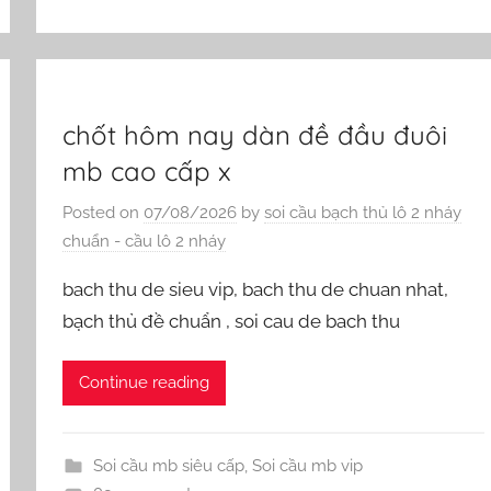
chốt hôm nay dàn đề đầu đuôi
mb cao cấp x
Posted on
07/08/2026
by
soi cầu bạch thủ lô 2 nháy
chuẩn - cầu lô 2 nháy
bach thu de sieu vip, bach thu de chuan nhat,
bạch thủ đề chuẩn , soi cau de bach thu
Continue reading
Soi cầu mb siêu cấp
,
Soi cầu mb vip