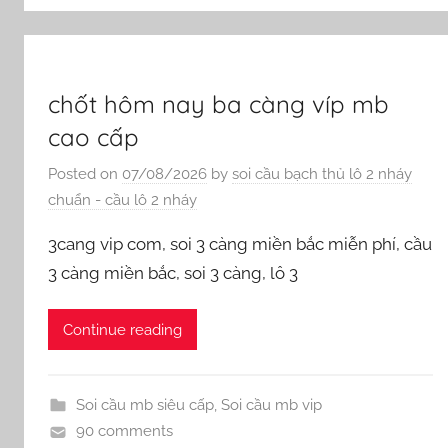
chốt hôm nay ba càng víp mb
cao cấp
Posted on
07/08/2026
by
soi cầu bạch thủ lô 2 nháy
chuẩn - cầu lô 2 nháy
3cang vip com, soi 3 càng miền bắc miễn phí, cầu
3 càng miền bắc, soi 3 càng, lô 3
Continue reading
Soi cầu mb siêu cấp
,
Soi cầu mb vip
90 comments