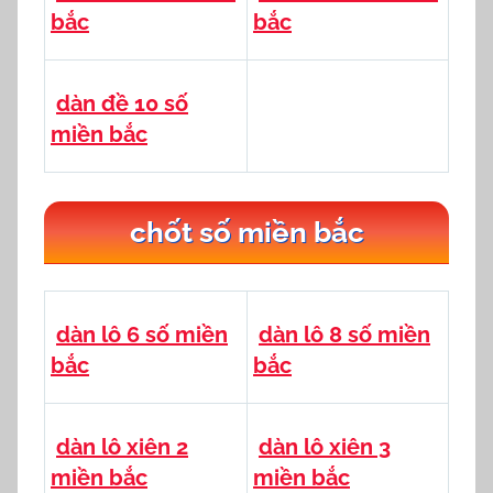
bắc
bắc
dàn đề 10 số
miền bắc
chốt số miền bắc
dàn lô 6 số miền
dàn lô 8 số miền
bắc
bắc
dàn lô xiên 2
dàn lô xiên 3
miền bắc
miền bắc