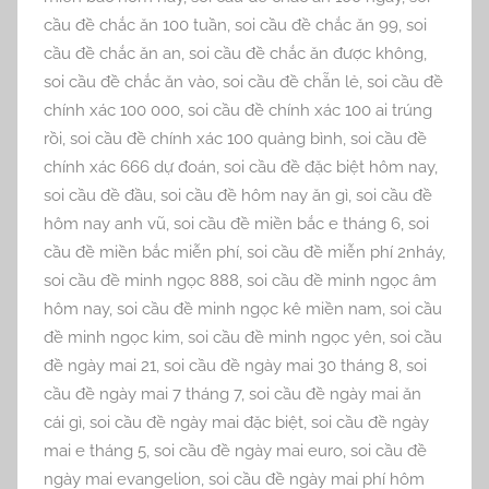
cầu đề chắc ăn 100 tuần
,
soi cầu đề chắc ăn 99
,
soi
cầu đề chắc ăn an
,
soi cầu đề chắc ăn được không
,
soi cầu đề chắc ăn vào
,
soi cầu đề chẵn lẻ
,
soi cầu đề
chính xác 100 000
,
soi cầu đề chính xác 100 ai trúng
rồi
,
soi cầu đề chính xác 100 quảng bình
,
soi cầu đề
chính xác 666 dự đoán
,
soi cầu đề đặc biệt hôm nay
,
soi cầu đề đầu
,
soi cầu đề hôm nay ăn gì
,
soi cầu đề
hôm nay anh vũ
,
soi cầu đề miền bắc e tháng 6
,
soi
cầu đề miền bắc miễn phí
,
soi cầu đề miễn phí 2nháy
,
soi cầu đề minh ngọc 888
,
soi cầu đề minh ngọc âm
hôm nay
,
soi cầu đề minh ngọc kê miền nam
,
soi cầu
đề minh ngọc kim
,
soi cầu đề minh ngọc yên
,
soi cầu
đề ngày mai 21
,
soi cầu đề ngày mai 30 tháng 8
,
soi
cầu đề ngày mai 7 tháng 7
,
soi cầu đề ngày mai ăn
cái gì
,
soi cầu đề ngày mai đặc biệt
,
soi cầu đề ngày
mai e tháng 5
,
soi cầu đề ngày mai euro
,
soi cầu đề
ngày mai evangelion
,
soi cầu đề ngày mai phí hôm