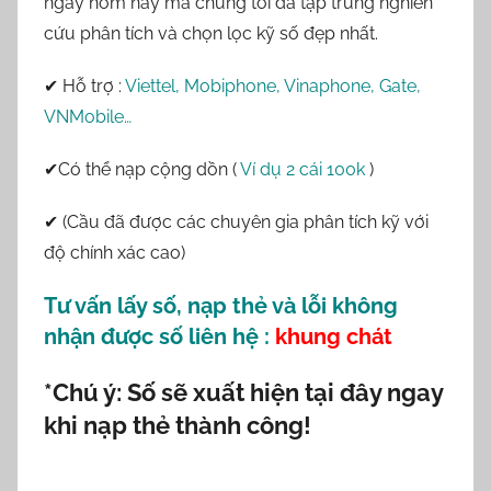
ngày hôm nay mà chúng tôi đã tập trung nghiên
cứu phân tích và chọn lọc kỹ số đẹp nhất.
✔ Hỗ trợ :
Viettel, Mobiphone, Vinaphone, Gate,
VNMobile…
✔Có thể nạp cộng dồn (
Ví dụ 2 cái 100k
)
✔ (Cầu đã được các chuyên gia phân tích kỹ với
độ chính xác cao)
Tư vấn lấy số, nạp thẻ và lỗi không
nhận được số liên hệ :
khung chát
*Chú ý: Số sẽ xuất hiện tại đây ngay
khi nạp thẻ thành công!