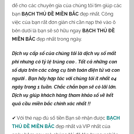
để cho các chuyên gia của chúng tôi tìm giúp các
bạn
BẠCH THỦ ĐỀ MIỀN BẮC
đẹp nhất. Công
việc của bạn rất đơn giản chỉ cần nạp thẻ vào ô
bên dưới là bạn sẽ sở hữu ngay
BẠCH THỦ ĐỀ
MIỀN BẮC
đẹp nhất trong ngày.
Dịch vụ cấp số của chúng tôi là dịch vụ số mất
phí nhưng có tỷ lệ trúng cao . Tất cả những con
số dựa trên các công cụ tính toán điện tử và con
người . Bạn hãy hợp tác với chúng tôi ít nhất 04
ngày trong 1 tuần. Chắc chắn bạn sẽ có lãi lớn.
Dịch vụ giúp khách hàng tham khảo số về kết
quả cầu miền bắc chính xác nhất !!
✔ Với thẻ nạp đủ số tiền Bạn sẽ nhận được
BẠCH
THỦ ĐỀ MIỀN BẮC
đẹp nhất và VIP nhất của