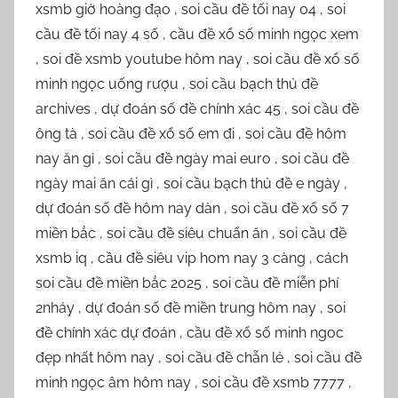
xsmb giờ hoàng đạo , soi cầu đề tối nay 04 , soi
cầu đề tối nay 4 số , cầu đề xổ số minh ngọc xem
, soi đề xsmb youtube hôm nay , soi cầu đề xổ số
minh ngọc uống rượu , soi cầu bạch thủ đề
archives , dự đoán số đề chính xác 45 , soi cầu đề
ông tà , soi cầu đề xổ số em đi , soi cầu đề hôm
nay ăn gì , soi cầu đề ngày mai euro , soi cầu đề
ngày mai ăn cái gì , soi cầu bạch thủ đề e ngày ,
dự đoán số đề hôm nay dàn , soi cầu đề xổ số 7
miền bắc , soi cầu đề siêu chuẩn ăn , soi cầu đề
xsmb iq , cầu đề siêu vip hom nay 3 càng , cách
soi cầu đề miền bắc 2025 , soi cầu đề miễn phí
2nháy , dự đoán số đề miền trung hôm nay , soi
đề chính xác dự đoán , cầu đề xổ số minh ngoc
đẹp nhất hôm nay , soi cầu đề chẵn lẻ , soi cầu đề
minh ngọc âm hôm nay , soi cầu đề xsmb 7777 ,