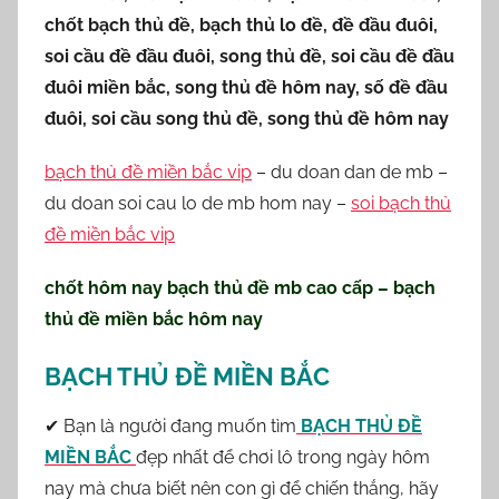
chốt bạch thủ đề, bạch thủ lo đề, đề đầu đuôi,
soi cầu đề đầu đuôi, song thủ đề, soi cầu đề đầu
đuôi miền bắc, song thủ đề hôm nay, số đề đầu
đuôi, soi cầu song thủ đề, song thủ đề hôm nay
bạch thủ đề miền bắc vip
– du doan dan de mb –
du doan soi cau lo de mb hom nay –
soi bạch thủ
đề miền bắc vip
chốt hôm nay bạch thủ đề mb cao cấp – bạch
thủ đề miền bắc hôm nay
BẠCH THỦ ĐỀ MIỀN BẮC
✔ Bạn là người đang muốn tìm
BẠCH THỦ ĐỀ
MIỀN BẮC
đẹp nhất để chơi lô trong ngày hôm
nay mà chưa biết nên con gì để chiến thắng, hãy