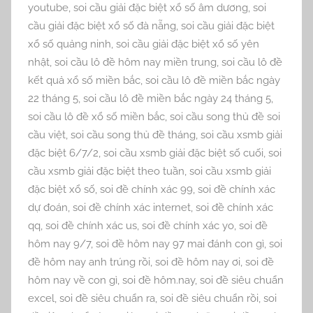
youtube
,
soi cầu giải đặc biệt xổ số âm dương
,
soi
cầu giải đặc biệt xổ số đà nẵng
,
soi cầu giải đặc biệt
xổ số quảng ninh
,
soi cầu giải đặc biệt xổ số yên
nhật
,
soi cầu lô đề hôm nay miền trung
,
soi cầu lô đề
kết quả xổ số miền bắc
,
soi cầu lô đề miền bắc ngày
22 tháng 5
,
soi cầu lô đề miền bắc ngày 24 tháng 5
,
soi cầu lô đề xổ số miền bắc
,
soi cầu song thủ đề soi
cầu việt
,
soi cầu song thủ đề tháng
,
soi cầu xsmb giải
đặc biệt 6/7/2
,
soi cầu xsmb giải đặc biệt số cuối
,
soi
cầu xsmb giải đặc biệt theo tuần
,
soi cầu xsmb giải
đặc biệt xổ số
,
soi đề chính xác 99
,
soi đề chính xác
dự đoán
,
soi đề chính xác internet
,
soi đề chính xác
qq
,
soi đề chính xác us
,
soi đề chính xác yo
,
soi đề
hôm nay 9/7
,
soi đề hôm nay 97 mai đánh con gì
,
soi
đề hôm nay anh trúng rồi
,
soi đề hôm nay ơi
,
soi đề
hôm nay về con gì
,
soi đề hôm.nay
,
soi đề siêu chuẩn
excel
,
soi đề siêu chuẩn ra
,
soi đề siêu chuẩn rồi
,
soi