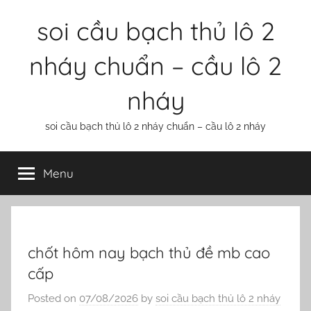
Skip
soi cầu bạch thủ lô 2
to
content
nháy chuẩn – cầu lô 2
nháy
soi cầu bạch thủ lô 2 nháy chuẩn – cầu lô 2 nháy
Menu
chốt hôm nay bạch thủ đề mb cao
cấp
Posted on
07/08/2026
by
soi cầu bạch thủ lô 2 nháy