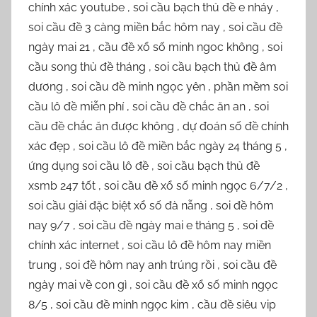
chính xác youtube , soi cầu bạch thủ đề e nháy ,
soi cầu đề 3 càng miền bắc hôm nay , soi cầu đề
ngày mai 21 , cầu đề xổ số minh ngoc không , soi
cầu song thủ đề tháng , soi cầu bạch thủ đề âm
dương , soi cầu đề minh ngọc yên , phần mềm soi
cầu lô đề miễn phí , soi cầu đề chắc ăn an , soi
cầu đề chắc ăn được không , dự đoán số đề chính
xác đẹp , soi cầu lô đề miền bắc ngày 24 tháng 5 ,
ứng dụng soi cầu lô đề , soi cầu bạch thủ đề
xsmb 247 tốt , soi cầu đề xổ số minh ngọc 6/7/2 ,
soi cầu giải đặc biệt xổ số đà nẵng , soi đề hôm
nay 9/7 , soi cầu đề ngày mai e tháng 5 , soi đề
chính xác internet , soi cầu lô đề hôm nay miền
trung , soi đề hôm nay anh trúng rồi , soi cầu đề
ngày mai về con gì , soi cầu đề xổ số minh ngọc
8/5 , soi cầu đề minh ngọc kim , cầu đề siêu vip