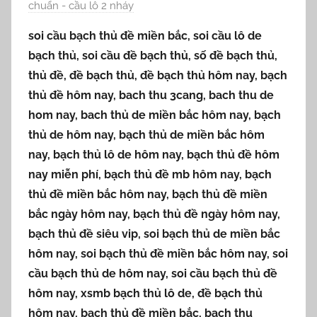
chuẩn - cầu lô 2 nháy
soi cầu bạch thủ đề miền bắc, soi cầu lô de
bạch thủ, soi cầu đề bạch thủ, số đề bạch thủ,
thủ đề, đề bạch thủ, đề bạch thủ hôm nay, bạch
thủ đề hôm nay, bach thu 3cang, bach thu de
hom nay, bach thủ de miền bắc hôm nay, bạch
thủ de hôm nay, bạch thủ de miền bắc hôm
nay, bạch thủ lô de hôm nay, bạch thủ đề hôm
nay miễn phí, bạch thủ đề mb hôm nay, bạch
thủ đề miền bắc hôm nay, bạch thủ đề miền
bắc ngày hôm nay, bạch thủ đề ngày hôm nay,
bạch thủ đề siêu vip, soi bạch thủ de miền bắc
hôm nay, soi bạch thủ đề miền bắc hôm nay, soi
cầu bạch thủ de hôm nay, soi cầu bạch thủ đề
hôm nay, xsmb bạch thủ lô de, đề bạch thủ
hôm nay, bạch thủ đề miền bắc, bach thu