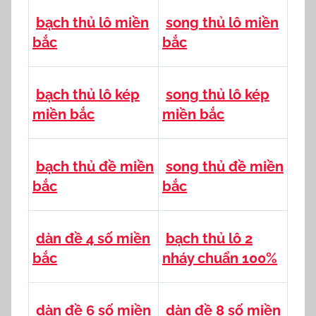
bạch thủ lô miền
song thủ lô miền
bắc
bắc
bạch thủ lô kép
song thủ lô kép
miền bắc
miền bắc
bạch thủ đề miền
song thủ đề miền
bắc
bắc
dàn đề 4 số miền
bạch thủ lô 2
bắc
nháy chuẩn 100%
dàn đề 6 số miền
dàn đề 8 số miền