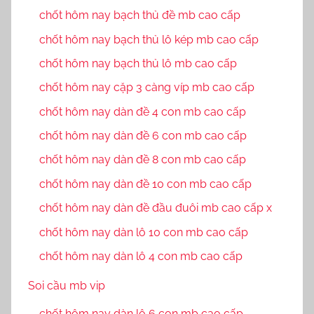
chốt hôm nay bạch thủ đề mb cao cấp
chốt hôm nay bạch thủ lô kép mb cao cấp
chốt hôm nay bạch thủ lô mb cao cấp
chốt hôm nay cặp 3 càng víp mb cao cấp
chốt hôm nay dàn đề 4 con mb cao cấp
chốt hôm nay dàn đề 6 con mb cao cấp
chốt hôm nay dàn đề 8 con mb cao cấp
chốt hôm nay dàn đề 10 con mb cao cấp
chốt hôm nay dàn đề đầu đuôi mb cao cấp x
chốt hôm nay dàn lô 10 con mb cao cấp
chốt hôm nay dàn lô 4 con mb cao cấp
Soi cầu mb vip
chốt hôm nay dàn lô 6 con mb cao cấp