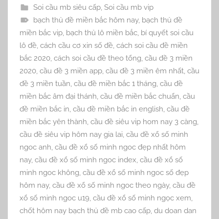
Soi cầu mb siêu cấp
,
Soi cầu mb vip
bạch thủ đề miền bắc hôm nay
,
bạch thủ đề
miền bắc vip
,
bạch thủ lô miền bắc
,
bí quyết soi cầu
lô đề
,
cách cầu cơ xin số đề
,
cách soi cầu đề miền
bắc 2020
,
cách soi cầu đề theo tổng
,
cầu đề 3 miền
2020
,
cầu đề 3 miền app
,
cầu đề 3 miền êm nhất
,
cầu
đề 3 miền tuần
,
cầu đề miền bắc 1 tháng
,
cầu đề
miền bắc âm đại thánh
,
cầu đề miền bắc chuẩn
,
cầu
đề miền bắc in
,
cầu đề miền bắc in english
,
cầu đề
miền bắc yên thành
,
cầu đề siêu vip hom nay 3 càng
,
cầu đề siêu vip hôm nay gia lai
,
cầu đề xổ số minh
ngoc anh
,
cầu đề xổ số minh ngoc đẹp nhất hôm
nay
,
cầu đề xổ số minh ngoc index
,
cầu đề xổ số
minh ngoc không
,
cầu đề xổ số minh ngoc số đẹp
hôm nay
,
cầu đề xổ số minh ngoc theo ngày
,
cầu đề
xổ số minh ngoc u19
,
cầu đề xổ số minh ngọc xem
,
chốt hôm nay bạch thủ đề mb cao cấp
,
du doan dan