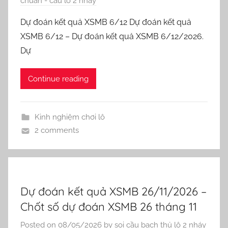
chuẩn - cầu lô 2 nháy
Dự đoán kết quả XSMB 6/12 Dự đoán kết quả
XSMB 6/12 – Dự đoán kết quả XSMB 6/12/2026.
Dự
Continue reading
Kinh nghiệm chơi lô
2 comments
Dự đoán kết quả XSMB 26/11/2026 –
Chốt số dự đoán XSMB 26 tháng 11
Posted on
08/05/2026
by
soi cầu bạch thủ lô 2 nháy