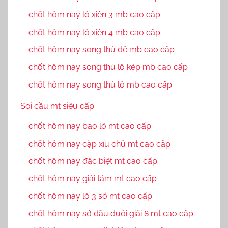
chốt hôm nay lô xiên 3 mb cao cấp
chốt hôm nay lô xiên 4 mb cao cấp
chốt hôm nay song thủ đề mb cao cấp
chốt hôm nay song thủ lô kép mb cao cấp
chốt hôm nay song thủ lô mb cao cấp
Soi cầu mt siêu cấp
chốt hôm nay bao lô mt cao cấp
chốt hôm nay cặp xíu chủ mt cao cấp
chốt hôm nay đặc biệt mt cao cấp
chốt hôm nay giải tám mt cao cấp
chốt hôm nay lô 3 số mt cao cấp
chốt hôm nay sớ đầu đuôi giải 8 mt cao cấp