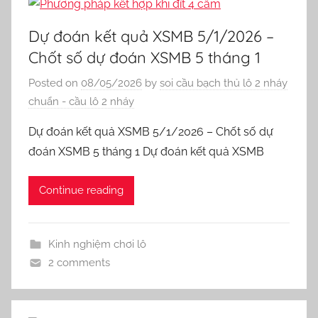
Dự đoán kết quả XSMB 5/1/2026 –
Chốt số dự đoán XSMB 5 tháng 1
Posted on
08/05/2026
by
soi cầu bạch thủ lô 2 nháy
chuẩn - cầu lô 2 nháy
Dự đoán kết quả XSMB 5/1/2026 – Chốt số dự
đoán XSMB 5 tháng 1 Dự đoán kết quả XSMB
Continue reading
Kinh nghiệm chơi lô
2 comments