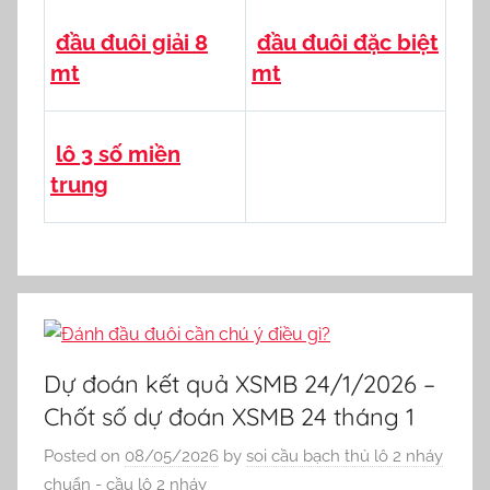
đầu đuôi giải 8
đầu đuôi đặc biệt
mt
mt
lô 3 số miền
trung
Dự đoán kết quả XSMB 24/1/2026 –
Chốt số dự đoán XSMB 24 tháng 1
Posted on
08/05/2026
by
soi cầu bạch thủ lô 2 nháy
chuẩn - cầu lô 2 nháy