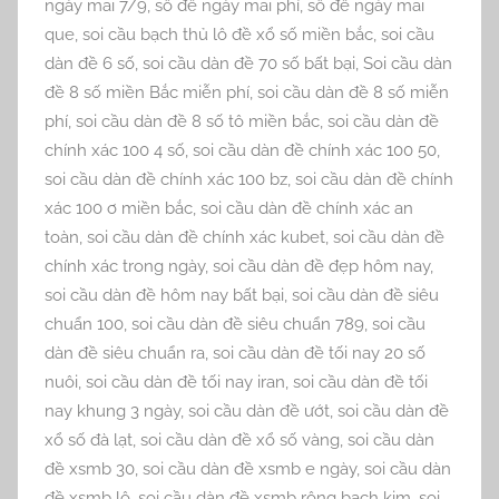
ngày mai 7/9
,
số đề ngày mai phí
,
số đề ngày mai
que
,
soi cầu bạch thủ lô đề xổ số miền bắc
,
soi cầu
dàn đề 6 số
,
soi cầu dàn đề 70 số bất bại
,
Soi cầu dàn
đề 8 số miền Bắc miễn phí
,
soi cầu dàn đề 8 số miễn
phí
,
soi cầu dàn đề 8 số tô miền bắc
,
soi cầu dàn đề
chính xác 100 4 số
,
soi cầu dàn đề chính xác 100 50
,
soi cầu dàn đề chính xác 100 bz
,
soi cầu dàn đề chính
xác 100 ơ miền bắc
,
soi cầu dàn đề chính xác an
toàn
,
soi cầu dàn đề chính xác kubet
,
soi cầu dàn đề
chính xác trong ngày
,
soi cầu dàn đề đẹp hôm nay
,
soi cầu dàn đề hôm nay bất bại
,
soi cầu dàn đề siêu
chuẩn 100
,
soi cầu dàn đề siêu chuẩn 789
,
soi cầu
dàn đề siêu chuẩn ra
,
soi cầu dàn đề tối nay 20 số
nuôi
,
soi cầu dàn đề tối nay iran
,
soi cầu dàn đề tối
nay khung 3 ngày
,
soi cầu dàn đề ướt
,
soi cầu dàn đề
xổ số đà lạt
,
soi cầu dàn đề xổ số vàng
,
soi cầu dàn
đề xsmb 30
,
soi cầu dàn đề xsmb e ngày
,
soi cầu dàn
đề xsmb lô
,
soi cầu dàn đề xsmb rông bach kim
,
soi