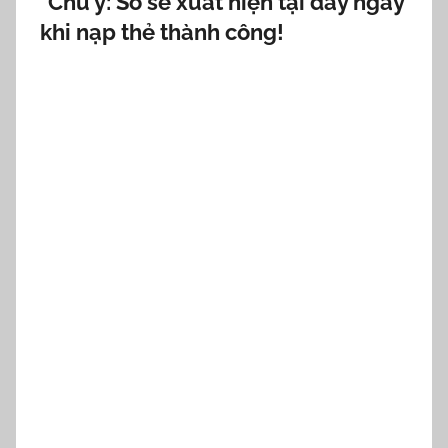
*Chú ý: Số sẽ xuất hiện tại đây ngay
khi nạp thẻ thành công!