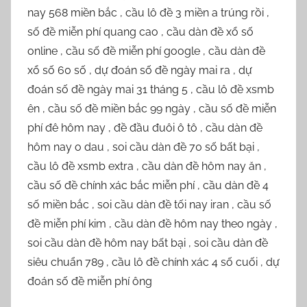
nay 568 miền bắc , cầu lô đề 3 miền a trúng rồi ,
số đề miễn phí quang cao , cầu dàn đề xổ số
online , cầu số đề miễn phí google , cầu dàn đề
xổ số 60 số , dự đoán số đề ngày mai ra , dự
đoán số đề ngày mai 31 tháng 5 , cầu lô đề xsmb
ên , cầu số đề miền bắc 99 ngày , cầu số đề miễn
phí đê hôm nay , đề đầu đuôi ô tô , cầu dàn đề
hôm nay o dau , soi cầu dàn đề 70 số bất bại ,
cầu lô đề xsmb extra , cầu dàn đề hôm nay ăn ,
cầu số đề chính xác bắc miễn phí , cầu dàn đề 4
số miền bắc , soi cầu dàn đề tối nay iran , cầu số
đề miễn phí kim , cầu dàn đề hôm nay theo ngày ,
soi cầu dàn đề hôm nay bất bại , soi cầu dàn đề
siêu chuẩn 789 , cầu lô đề chính xác 4 số cuối , dự
đoán số đề miễn phí ông