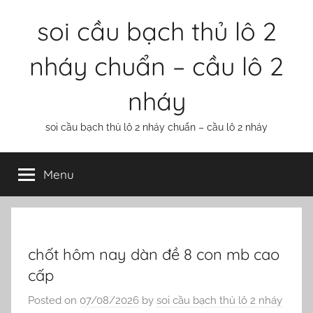
Skip
soi cầu bạch thủ lô 2
to
content
nháy chuẩn – cầu lô 2
nháy
soi cầu bạch thủ lô 2 nháy chuẩn – cầu lô 2 nháy
Menu
chốt hôm nay dàn đề 8 con mb cao
cấp
Posted on
07/08/2026
by
soi cầu bạch thủ lô 2 nháy