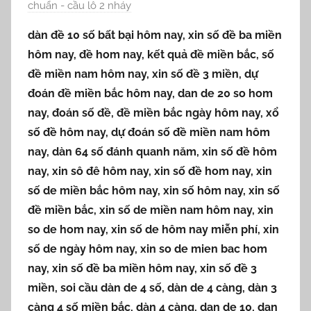
chuẩn - cầu lô 2 nháy
dàn đề 10 số bất bại hôm nay, xin số đề ba miền
hôm nay, đề hom nay, kết quả đề miền bắc, số
đề miền nam hôm nay, xin số đề 3 miền, dự
đoán đề miền bắc hôm nay, dan de 20 so hom
nay, đoán số đề, đề miền bắc ngày hôm nay, xổ
số đề hôm nay, dự đoán số đề miền nam hôm
nay, dàn 64 số đánh quanh năm, xin số đề hôm
nay, xin sô đê hôm nay, xin số đề hom nay, xin
số de miền bắc hôm nay, xin số hôm nay, xin số
đề miền bắc, xin số de miền nam hôm nay, xin
so de hom nay, xin số de hôm nay miễn phí, xin
số de ngày hôm nay, xin so de mien bac hom
nay, xin số đề ba miền hôm nay, xin số đề 3
miền, soi cầu dàn de 4 số, dàn de 4 càng, dàn 3
càng 4 số miền bắc, dàn 4 càng, dan de 10, dan