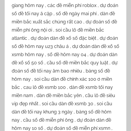
giang hôm nay , các đề miễn phí roblox , dự đoán
số đề tối nay ă cặp , số đề ngày mai phí , dàn đề
miền bắc xuất sắc chúng rất cao , dự đoán số đề
miễn phí ông nội ơi , soi cầu lô đề miền bắc
atlantic , dự đoán dàn đề xổ số đặc biệt , dự đoán
số đề hôm nay u23 châu á , dự đoán dàn đề xổ số
xsmb hôm nay , số đề hôm nay 04 , dự đoán dàn
đề xổ số 50 số , cầu số đề miền bắc quy luật , dự
đoán số đề tối nay âm bao nhiêu , bảng số đề
hôm nay , soi cầu dàn đề chính xác 100 ơ miền
bắc , cau lô đề xsmb 100 , dàn đề xsmb tối nay
miền nam , dàn đề miền bắc yên , cầu lô đề siêu
vip đẹp nhất , soi cầu dàn đề xsmb 30 , soi cầu
dàn đề tối nay khung 3 ngày , bảng số đề hôm
nay , cầu số đề miễn phí ông , dự đoán dàn đề
hôm nay 10 số , dự đoán số đề miễn phí xsmn ,