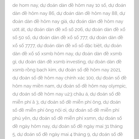
de hom nay
,
dự đoán dàn đề hôm nay 10 số
,
dự đoán
dàn đề hôm nay 86
,
dự đoán dàn đề hôm nay 88
,
dự
đoán dàn đề hôm nay giá
,
dự đoán dàn đề hôm nay
ướt át
,
dự đoán dàn đề xổ số 206
,
dự đoán dàn đề xổ
số 50 số
,
dự đoán dàn đề xổ số 777
,
dự đoán dàn đề
xổ số 7777
,
dự đoán dàn đề xổ số đặc biệt
,
dự đoán
dàn đề xổ số xsmb hôm nay
,
dự đoán dàn đề xsmb
gì
,
dự đoán dàn đề xsmb investing
,
dự đoán dàn đề
xsmb rồng bạch kim
,
dự đoán số đề hôm nay 2021
,
dự đoán số đề hôm nay chính xác 100
,
dự đoán số đề
hôm nay miền nam
,
dự đoán số đề hôm nay olympic
,
dự đoán số đề hôm nay u23 châu á
,
dự đoán số đề
miễn phí â 3
,
dự đoán số đề miễn phí ông
,
dự đoán
số đề miễn phí ông nội ơi
,
dự đoán số đề miễn phí
phú yên
,
dự đoán số đề miễn phí xsmn
,
dự đoán số
đề ngày hôm nay
,
dự đoán số đề ngày mai 31 tháng
5
,
dự đoán số đề ngày mai 4 tháng 9
,
dự đoán số đề