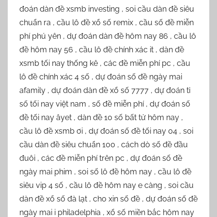
đoán dàn đề xsmb investing , soi cầu dàn đề siêu
chuẩn ra , cầu lô đề xổ số remix , cầu số đề miễn
phí phú yên , dự đoán dàn đề hôm nay 86 , cầu lô
đề hôm nay 56 , cầu lô đề chính xác it , dàn đề
xsmb tối nay thống kê , các đề miễn phí pc , cầu
lô đề chính xác 4 số , dự đoán số đề ngày mai
afamily , dự đoán dàn đề xổ số 7777 , dự đoán tỉ
số tối nay việt nam , số đề miễn phí , dự đoán số
đề tối nay âyet , dàn đề 10 số bất tử hôm nay ,
cầu lô đề xsmb ơi , dự đoán số đề tối nay 04 , soi
cầu dàn đề siêu chuẩn 100 , cách dò số đề đầu
đuôi , các đề miễn phí trên pc , dự đoán số đề
ngày mai phim , soi số lô đề hôm nay , cầu lô đề
siêu vip 4 số , cầu lô đề hôm nay e càng , soi cầu
dàn đề xổ số đà lạt , cho xin số đề , dự đoán số đề
ngày mai i philadelphia , xổ số miền bắc hôm nay