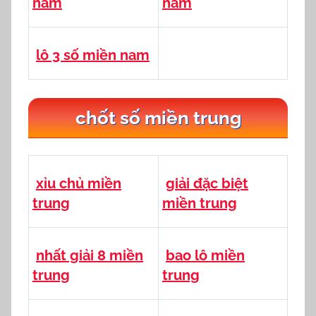
nam
nam
lô 3 số miền nam
chốt số miền trung
xỉu chủ miền
giải đặc biệt
trung
miền trung
nhất giải 8 miền
bao lô miền
trung
trung