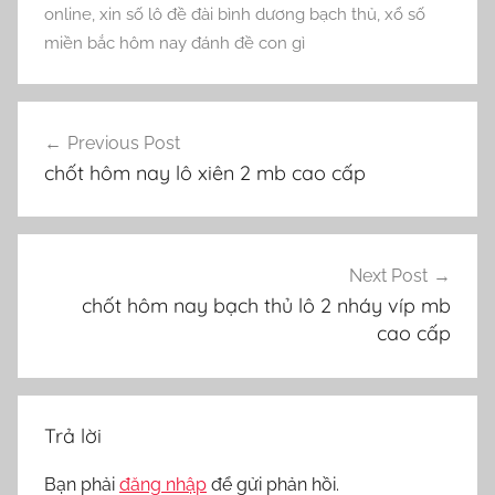
online
,
xin số lô đề đài bình dương bạch thủ
,
xổ số
miền bắc hôm nay đánh đề con gì
Điều
Previous Post
hướng
chốt hôm nay lô xiên 2 mb cao cấp
bài
viết
Next Post
chốt hôm nay bạch thủ lô 2 nháy víp mb
cao cấp
Trả lời
Bạn phải
đăng nhập
để gửi phản hồi.