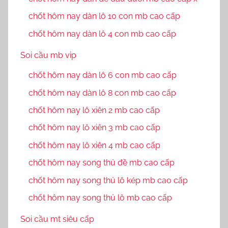
chốt hôm nay dàn lô 10 con mb cao cấp
chốt hôm nay dàn lô 4 con mb cao cấp
Soi cầu mb vip
chốt hôm nay dàn lô 6 con mb cao cấp
chốt hôm nay dàn lô 8 con mb cao cấp
chốt hôm nay lô xiên 2 mb cao cấp
chốt hôm nay lô xiên 3 mb cao cấp
chốt hôm nay lô xiên 4 mb cao cấp
chốt hôm nay song thủ đề mb cao cấp
chốt hôm nay song thủ lô kép mb cao cấp
chốt hôm nay song thủ lô mb cao cấp
Soi cầu mt siêu cấp