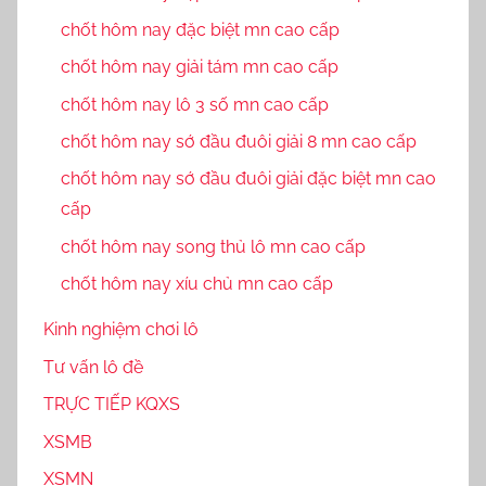
chốt hôm nay đặc biệt mn cao cấp
chốt hôm nay giải tám mn cao cấp
chốt hôm nay lô 3 số mn cao cấp
chốt hôm nay sớ đầu đuôi giải 8 mn cao cấp
chốt hôm nay sớ đầu đuôi giải đặc biệt mn cao
cấp
chốt hôm nay song thủ lô mn cao cấp
chốt hôm nay xíu chủ mn cao cấp
Kinh nghiệm chơi lô
Tư vấn lô đề
TRỰC TIẾP KQXS
XSMB
XSMN