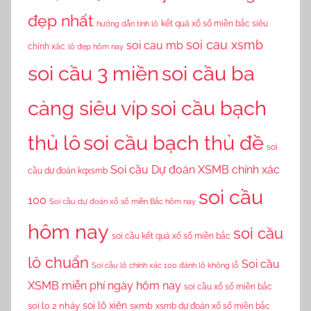
đẹp nhất
kết quả xổ số miền bắc siêu
hướng dẫn tính lô
soi cau xsmb
soi cau mb
chính xác
lô đẹp hôm nay
soi cầu 3 miền
soi cầu ba
càng siêu víp
soi cầu bạch
thủ lô
soi cầu bạch thủ đề
soi
Soi cầu Dự đoán XSMB chính xác
cầu dự đoán kqxsmb
soi cầu
100
Soi cầu dự đoán xổ số miền Bắc hôm nay
hôm nay
soi cầu
soi cầu kết quả xổ số miền bắc
lô chuẩn
Soi cầu
Soi cầu lô chính xác 100 đánh lô không lỗ
XSMB miễn phí ngày hôm nay
soi cầu xổ số miền bắc
soi lo 2 nháy
soi lô xiên
sxmb
xsmb dự đoán xổ số miền bắc