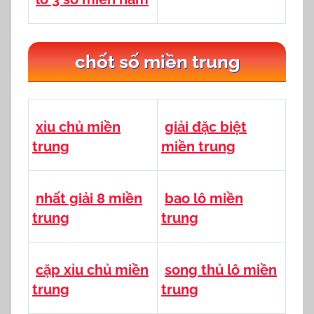
chốt số miền trung
xỉu chủ miền
giải đặc biệt
trung
miền trung
nhất giải 8 miền
bao lô miền
trung
trung
cặp xỉu chủ miền
song thủ lô miền
trung
trung