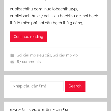
nuoibachthu com, nuoilobachthu247,
nuoilobachthu247 net, sieu bachthu de, soi bạch
thủ lô miễn phí, soi cầu bạch thủ 3 càng,
Continue reading
Soi cầu mb siêu cấp
,
Soi cầu mb vip
87 comments
Search
SOI CẦU XSMB SIÊU CHUẨN