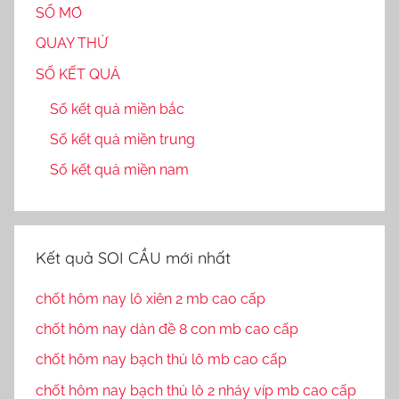
SỔ MƠ
QUAY THỬ
SỐ KẾT QUẢ
Số kết quả miền bắc
Số kết quả miền trung
Số kết quả miền nam
Kết quả SOI CẦU mới nhất
chốt hôm nay lô xiên 2 mb cao cấp
chốt hôm nay dàn đề 8 con mb cao cấp
chốt hôm nay bạch thủ lô mb cao cấp
chốt hôm nay bạch thủ lô 2 nháy víp mb cao cấp