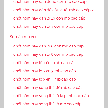
chốt hôm nay dàn đề 10 con mb cao cấp
chốt hôm nay dàn đề đầu đuôi mb cao cấp x
chốt hôm nay dàn lô 10 con mb cao cấp
chốt hôm nay dàn lô 4 con mb cao cấp
Soi cầu mb vip
chốt hôm nay dàn lô 6 con mb cao cấp
chốt hôm nay dàn lô 8 con mb cao cấp
chốt hôm nay lô xiên 2 mb cao cấp
chốt hôm nay lô xiên 3 mb cao cấp
chốt hôm nay lô xiên 4 mb cao cấp
chốt hôm nay song thủ đề mb cao cấp
chốt hôm nay song thủ lô kép mb cao cấp
chốt hôm nay song thủ lô mb cao cấp