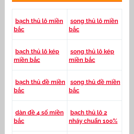
bạch thủ lô miền
song thủ lô miền
bắc
bắc
bạch thủ lô kép
song thủ lô kép
miền bắc
miền bắc
bạch thủ đề miền
song thủ đề miền
bắc
bắc
dàn đề 4 số miền
bạch thủ lô 2
bắc
nháy chuẩn 100%