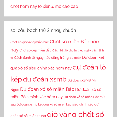
chốt hôm nay lô xiên 4 mb cao cấp
soi cầu bạch thủ 2 nháy chuẩn
Chốt số miền Bắc hôm
Chốt số giờ vàng miền bắc
nay
Chốt số đẹp miền Bắc
Cách bắt lô chuẩn theo ngày
cách tính
Dự đoán kết
Cách đánh lô ngày nào cũng trúng
dự đoán
lô
dự đoán lô
quả xổ số siêu chính xác hôm nay
kép
dự đoán xsmb
Dự đoán XSMB Minh
Dự đoán xổ số miền Bắc
Dự đoán xổ số
Ngọc
miền Bắc chính xác hôm nay
Dự đoán xổ số miền Bắc thứ
dự
sáu Dự đoán xsmb kết quả xổ số miền bắc siêu chính xác
giờ vàng chốt số
đoán xổ số miền trung