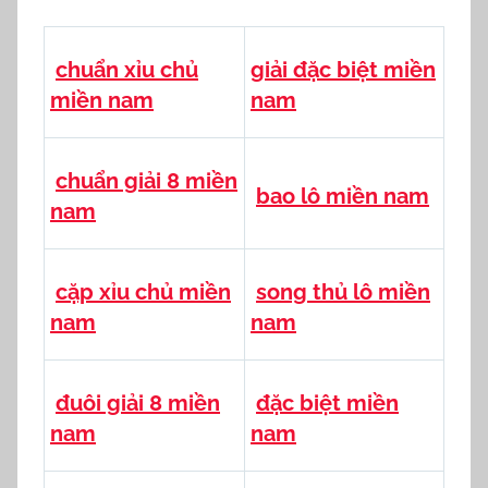
chuẩn xỉu chủ
giải đặc biệt miền
miền nam
nam
chuẩn giải 8 miền
bao lô miền nam
nam
cặp xỉu chủ miền
song thủ lô miền
nam
nam
đuôi giải 8 miền
đặc biệt miền
nam
nam