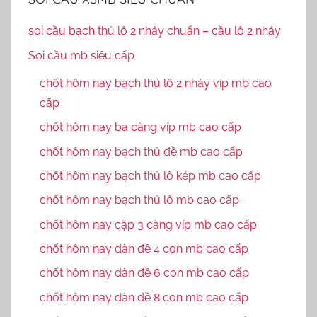
soi cầu bạch thủ lô 2 nháy chuẩn – cầu lô 2 nháy
Soi cầu mb siêu cấp
chốt hôm nay bạch thủ lô 2 nháy víp mb cao
cấp
chốt hôm nay ba càng víp mb cao cấp
chốt hôm nay bạch thủ đề mb cao cấp
chốt hôm nay bạch thủ lô kép mb cao cấp
chốt hôm nay bạch thủ lô mb cao cấp
chốt hôm nay cặp 3 càng víp mb cao cấp
chốt hôm nay dàn đề 4 con mb cao cấp
chốt hôm nay dàn đề 6 con mb cao cấp
chốt hôm nay dàn đề 8 con mb cao cấp