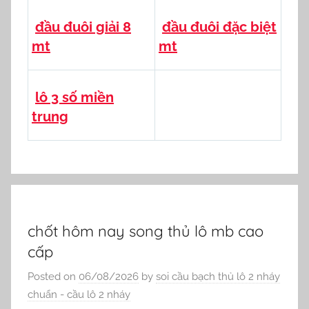
đầu đuôi giải 8
đầu đuôi đặc biệt
mt
mt
lô 3 số miền
trung
chốt hôm nay song thủ lô mb cao
cấp
Posted on
06/08/2026
by
soi cầu bạch thủ lô 2 nháy
chuẩn - cầu lô 2 nháy