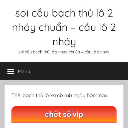
Skip
soi cầu bạch thủ lô 2
to
content
nháy chuẩn – cầu lô 2
nháy
soi cầu bạch thủ lô 2 nháy chuẩn – cầu lô 2 nháy
Menu
Thẻ:
bạch thủ lô xsmb mb ngày hôm nay
chốt số vip