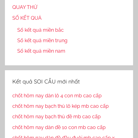
QUAY THỬ
SỐ KẾT QUẢ
Số kết quả miền bắc
Số kết quả miền trung
Số kết quả miền nam
Kết quả SOI CẦU mới nhất
chốt hôm nay dàn lô 4 con mb cao cấp
chốt hôm nay bạch thủ lô kép mb cao cấp
chốt hôm nay bạch thủ đề mb cao cấp
chốt hôm nay dàn đề 10 con mb cao cấp
chốt hôm nay dàn đề đầu đuôi mb cao cấp x