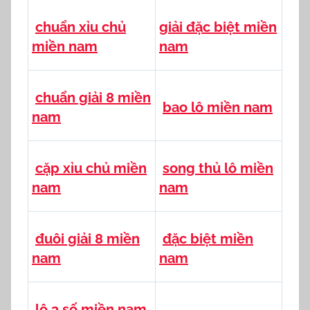
chuẩn xỉu chủ
giải đặc biệt miền
miền nam
nam
chuẩn giải 8 miền
bao lô miền nam
nam
cặp xỉu chủ miền
song thủ lô miền
nam
nam
đuôi giải 8 miền
đặc biệt miền
nam
nam
lô 3 số miền nam