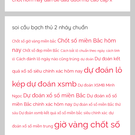
soi cầu bạch thủ 2 nháy chuẩn
Chốt số miền Bắc hôm
Chốt số giờ vàng miền bắc
nay
Chốt số đẹp miền Bắc
Cách bắt lô chuẩn theo ngày
cách tính
Dự đoán kết
Cách đánh lô ngày nào cũng trúng
dự đoán
lô
dự đoán lô
quả xổ số siêu chính xác hôm nay
kép
dự đoán xsmb
Dự đoán XSMB Minh
Dự đoán xổ số miền Bắc
Dự đoán xổ số
Ngọc
miền Bắc chính xác hôm nay
Dự đoán xổ số miền Bắc thứ
dự
sáu Dự đoán xsmb kết quả xổ số miền bắc siêu chính xác
giờ vàng chốt số
đoán xổ số miền trung