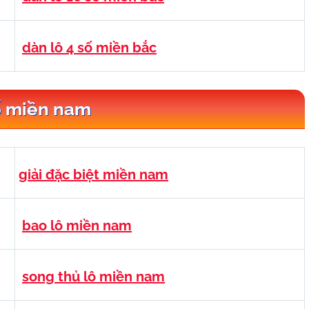
dàn lô 4 số miền bắc
ố miền nam
giải đặc biệt miền nam
bao lô miền nam
song thủ lô miền nam