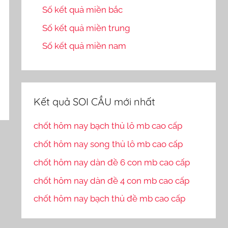
Số kết quả miền bắc
Số kết quả miền trung
Số kết quả miền nam
Kết quả SOI CẦU mới nhất
chốt hôm nay bạch thủ lô mb cao cấp
chốt hôm nay song thủ lô mb cao cấp
chốt hôm nay dàn đề 6 con mb cao cấp
chốt hôm nay dàn đề 4 con mb cao cấp
chốt hôm nay bạch thủ đề mb cao cấp