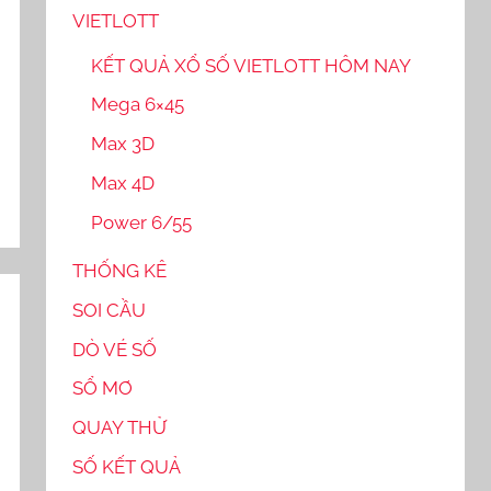
VIETLOTT
KẾT QUẢ XỔ SỐ VIETLOTT HÔM NAY
Mega 6×45
Max 3D
Max 4D
Power 6/55
THỐNG KÊ
SOI CẦU
DÒ VÉ SỐ
SỔ MƠ
QUAY THỬ
SỐ KẾT QUẢ