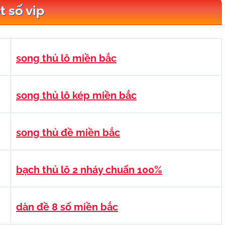
t số vip
song thủ lô miền bắc
song thủ lô kép miền bắc
song thủ đề miền bắc
bạch thủ lô 2 nháy chuẩn 100%
dàn đề 8 số miền bắc