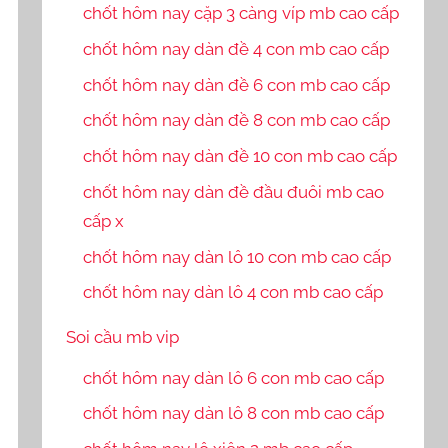
chốt hôm nay cặp 3 càng víp mb cao cấp
chốt hôm nay dàn đề 4 con mb cao cấp
chốt hôm nay dàn đề 6 con mb cao cấp
chốt hôm nay dàn đề 8 con mb cao cấp
chốt hôm nay dàn đề 10 con mb cao cấp
chốt hôm nay dàn đề đầu đuôi mb cao
cấp x
chốt hôm nay dàn lô 10 con mb cao cấp
chốt hôm nay dàn lô 4 con mb cao cấp
Soi cầu mb vip
chốt hôm nay dàn lô 6 con mb cao cấp
chốt hôm nay dàn lô 8 con mb cao cấp