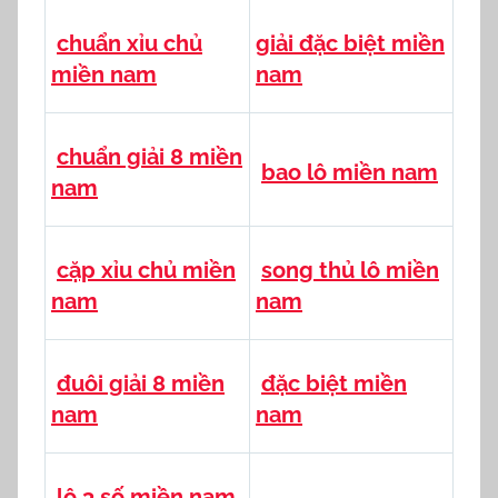
chuẩn xỉu chủ
giải đặc biệt miền
miền nam
nam
chuẩn giải 8 miền
bao lô miền nam
nam
cặp xỉu chủ miền
song thủ lô miền
nam
nam
đuôi giải 8 miền
đặc biệt miền
nam
nam
lô 3 số miền nam