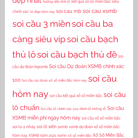
đẹp nhất
kết quả xổ số miền bắc siêu
hướng dẫn tính lô
soi cau xsmb
soi cau mb
chính xác
lô đẹp hôm nay
soi cầu 3 miền
soi cầu ba
càng siêu víp
soi cầu bạch
thủ lô
soi cầu bạch thủ đề
soi
Soi cầu Dự đoán XSMB chính xác
cầu dự đoán kqxsmb
soi cầu
100
Soi cầu dự đoán xổ số miền Bắc hôm nay
hôm nay
soi cầu
soi cầu kết quả xổ số miền bắc
lô chuẩn
Soi cầu
Soi cầu lô chính xác 100 đánh lô không lỗ
XSMB miễn phí ngày hôm nay
soi cầu xổ số miền bắc
soi lo 2 nháy
soi lô xiên
sxmb
xsmb dự đoán xổ số miền bắc
Xổ Số Miền Bắc
hôm nay
XSMB năm 2021
xsmn
xổ số miền Bắc