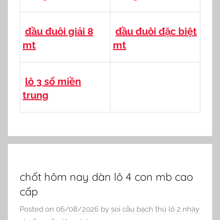
đầu đuôi giải 8
đầu đuôi đặc biệt
mt
mt
lô 3 số miền
trung
chốt hôm nay dàn lô 4 con mb cao
cấp
Posted on
06/08/2026
by
soi cầu bạch thủ lô 2 nháy