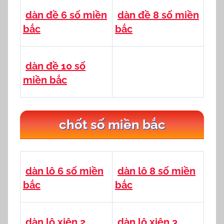
dàn đề 6 số miền
dàn đề 8 số miền
bắc
bắc
dàn đề 10 số
miền bắc
chốt số miền bắc
dàn lô 6 số miền
dàn lô 8 số miền
bắc
bắc
dàn lô xiên 2
dàn lô xiên 3