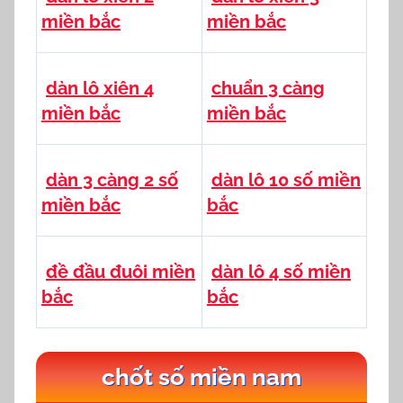
miền bắc
miền bắc
dàn lô xiên 4
chuẩn 3 càng
miền bắc
miền bắc
dàn 3 càng 2 số
dàn lô 10 số miền
miền bắc
bắc
đề đầu đuôi miền
dàn lô 4 số miền
bắc
bắc
chốt số miền nam