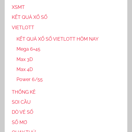
XSMT
KẾT QUẢ XỔ SỐ
VIETLOTT
KẾT QUẢ XỔ SỐ VIETLOTT HÔM NAY
Mega 6×45
Max 3D
Max 4D
Power 6/55
THỐNG KÊ
SOI CẦU
DÒ VÉ SỐ
SỔ MƠ