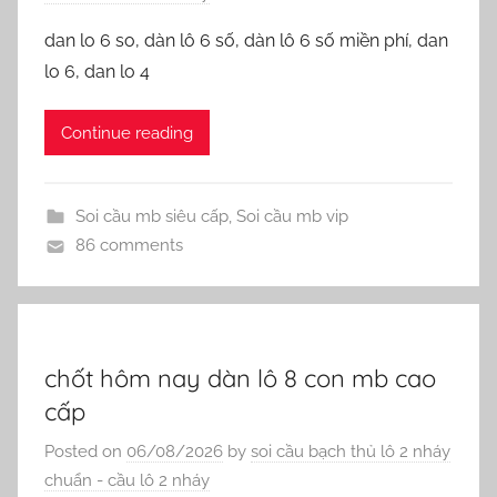
dan lo 6 so, dàn lô 6 số, dàn lô 6 số miền phí, dan
lo 6, dan lo 4
Continue reading
Soi cầu mb siêu cấp
,
Soi cầu mb vip
86 comments
chốt hôm nay dàn lô 8 con mb cao
cấp
Posted on
06/08/2026
by
soi cầu bạch thủ lô 2 nháy
chuẩn - cầu lô 2 nháy