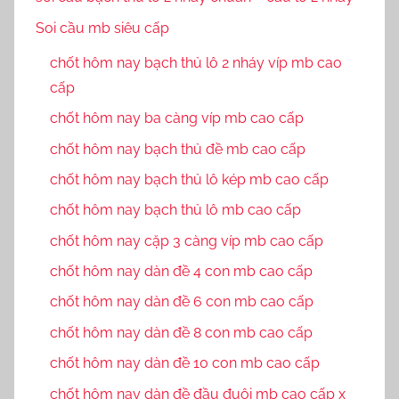
Soi cầu mb siêu cấp
chốt hôm nay bạch thủ lô 2 nháy víp mb cao
cấp
chốt hôm nay ba càng víp mb cao cấp
chốt hôm nay bạch thủ đề mb cao cấp
chốt hôm nay bạch thủ lô kép mb cao cấp
chốt hôm nay bạch thủ lô mb cao cấp
chốt hôm nay cặp 3 càng víp mb cao cấp
chốt hôm nay dàn đề 4 con mb cao cấp
chốt hôm nay dàn đề 6 con mb cao cấp
chốt hôm nay dàn đề 8 con mb cao cấp
chốt hôm nay dàn đề 10 con mb cao cấp
chốt hôm nay dàn đề đầu đuôi mb cao cấp x