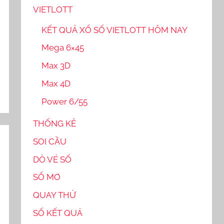
VIETLOTT
KẾT QUẢ XỔ SỐ VIETLOTT HÔM NAY
Mega 6×45
Max 3D
Max 4D
Power 6/55
THỐNG KÊ
SOI CẦU
DÒ VÉ SỐ
SỔ MƠ
QUAY THỬ
SỐ KẾT QUẢ