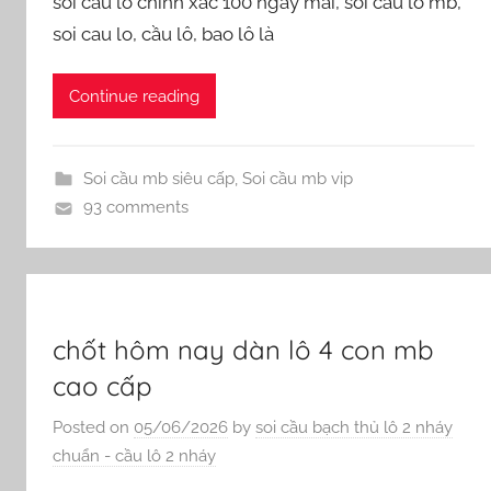
soi cau lo chinh xac 100 ngay mai, soi cau lo mb,
soi cau lo, cầu lô, bao lô là
Continue reading
Soi cầu mb siêu cấp
,
Soi cầu mb vip
93 comments
chốt hôm nay dàn lô 4 con mb
cao cấp
Posted on
05/06/2026
by
soi cầu bạch thủ lô 2 nháy
chuẩn - cầu lô 2 nháy