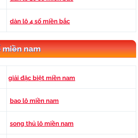
dàn lô 4 số miền bắc
ố miền nam
giải đặc biệt miền nam
bao lô miền nam
song thủ lô miền nam