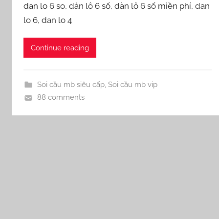
dan lo 6 so, dàn lô 6 số, dàn lô 6 số miền phí, dan
lo 6, dan lo 4
Continue reading
Soi cầu mb siêu cấp
,
Soi cầu mb vip
88 comments