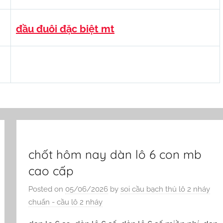
đầu đuôi đặc biệt mt
chốt hôm nay dàn lô 6 con mb
cao cấp
Posted on
05/06/2026
by
soi cầu bạch thủ lô 2 nháy
chuẩn - cầu lô 2 nháy