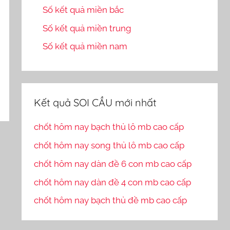
Số kết quả miền bắc
Số kết quả miền trung
Số kết quả miền nam
Kết quả SOI CẦU mới nhất
chốt hôm nay bạch thủ lô mb cao cấp
chốt hôm nay song thủ lô mb cao cấp
chốt hôm nay dàn đề 6 con mb cao cấp
chốt hôm nay dàn đề 4 con mb cao cấp
chốt hôm nay bạch thủ đề mb cao cấp