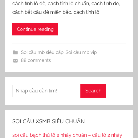
cách tính lô đề, cách tính lô chuẩn, cach tinh de,
cách bắt cầu đề miền bắc, cách tính lô
Continue reading
Soi cầu mb siêu cấp
,
Soi cầu mb vip
88 comments
Search
SOI CẦU XSMB SIÊU CHUẨN
soi cầu bạch thủ lô 2 nháy chuẩn – cầu lô 2 nháy