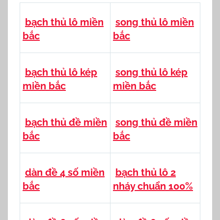
bạch thủ lô miền
song thủ lô miền
bắc
bắc
bạch thủ lô kép
song thủ lô kép
miền bắc
miền bắc
bạch thủ đề miền
song thủ đề miền
bắc
bắc
dàn đề 4 số miền
bạch thủ lô 2
bắc
nháy chuẩn 100%