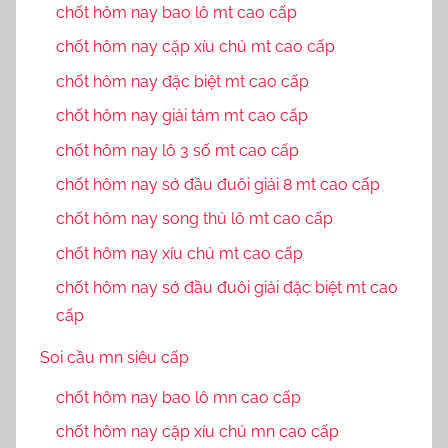
chốt hôm nay bao lô mt cao cấp
chốt hôm nay cặp xíu chủ mt cao cấp
chốt hôm nay đặc biệt mt cao cấp
chốt hôm nay giải tám mt cao cấp
chốt hôm nay lô 3 số mt cao cấp
chốt hôm nay sớ đầu đuôi giải 8 mt cao cấp
chốt hôm nay song thủ lô mt cao cấp
chốt hôm nay xíu chủ mt cao cấp
chốt hôm nay sớ đầu đuôi giải đặc biệt mt cao
cấp
Soi cầu mn siêu cấp
chốt hôm nay bao lô mn cao cấp
chốt hôm nay cặp xíu chủ mn cao cấp