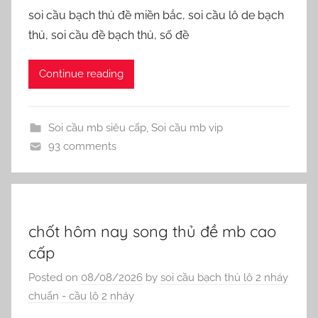
soi cầu bạch thủ đề miền bắc, soi cầu lô de bạch
thủ, soi cầu đề bạch thủ, số đề
Continue reading
Soi cầu mb siêu cấp
,
Soi cầu mb vip
93 comments
chốt hôm nay song thủ đề mb cao
cấp
Posted on
08/08/2026
by
soi cầu bạch thủ lô 2 nháy
chuẩn - cầu lô 2 nháy