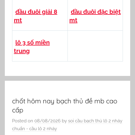
đầu đuôi giải 8
đầu đuôi đặc biệt
mt
mt
lô 3 số miền
trung
chốt hôm nay bạch thủ đề mb cao
cấp
Posted on
08/08/2026
by
soi cầu bạch thủ lô 2 nháy
chuẩn - cầu lô 2 nháy