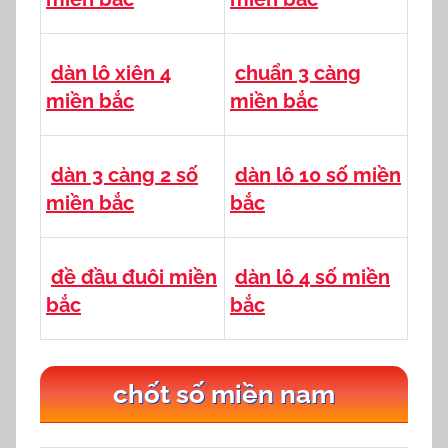
dàn lô xiên 4
chuẩn 3 càng
miền bắc
miền bắc
dàn 3 càng 2 số
dàn lô 10 số miền
miền bắc
bắc
đề đầu đuôi miền
dàn lô 4 số miền
bắc
bắc
chốt số miền nam