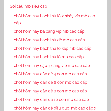
Soi cầu mb siêu cấp
chốt hôm nay bạch thủ lô 2 nháy víp mb cao
cấp
chốt hôm nay ba càng víp mb cao cấp
chốt hôm nay bạch thủ đề mb cao cấp
chốt hôm nay bạch thủ lô kép mb cao cấp
chốt hôm nay bạch thủ lô mb cao cấp
chốt hôm nay cặp 3 càng víp mb cao cấp
chốt hôm nay dàn đề 4 con mb cao cấp
chốt hôm nay dàn đề 6 con mb cao cấp
chốt hôm nay dàn đề 8 con mb cao cấp
chốt hôm nay dàn đề 10 con mb cao cấp
chốt hôm nay dàn đề đầu đuôi mb cao cấp x