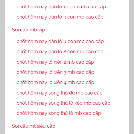
chốt hôm nay dàn lô 10 con mb cao cấp
chốt hôm nay dàn lô 4 con mb cao cấp
Soi cầu mb vip
chốt hôm nay dàn lô 6 con mb cao cấp
chốt hôm nay dàn lô 8 con mb cao cấp
chốt hôm nay lô xiên 2 mb cao cấp
chốt hôm nay lô xiên 3 mb cao cấp
chốt hôm nay lô xiên 4 mb cao cấp
chốt hôm nay song thủ đề mb cao cấp
chốt hôm nay song thủ lô kép mb cao cấp
chốt hôm nay song thủ lô mb cao cấp
Soi cầu mt siêu cấp