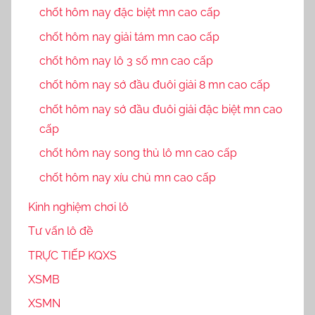
chốt hôm nay đặc biệt mn cao cấp
chốt hôm nay giải tám mn cao cấp
chốt hôm nay lô 3 số mn cao cấp
chốt hôm nay sớ đầu đuôi giải 8 mn cao cấp
chốt hôm nay sớ đầu đuôi giải đặc biệt mn cao
cấp
chốt hôm nay song thủ lô mn cao cấp
chốt hôm nay xíu chủ mn cao cấp
Kinh nghiệm chơi lô
Tư vấn lô đề
TRỰC TIẾP KQXS
XSMB
XSMN