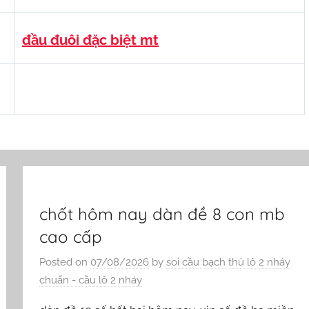
đầu đuôi đặc biệt mt
chốt hôm nay dàn đề 8 con mb
cao cấp
Posted on
07/08/2026
by
soi cầu bạch thủ lô 2 nháy
chuẩn - cầu lô 2 nháy