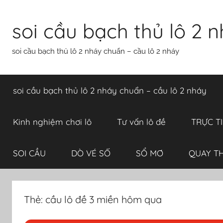
Skip
to
soi cầu bạch thủ lô 2 
content
soi cầu bạch thủ lô 2 nháy chuẩn – cầu lô 2 nháy
soi cầu bạch thủ lô 2 nháy chuẩn – cầu lô 2 nháy
Kinh nghiệm chơi lô
Tư vấn lô đề
TRỰC T
SOI CẦU
DÒ VÉ SỐ
SỔ MƠ
QUAY T
Thẻ:
cầu lô đề 3 miền hôm qua