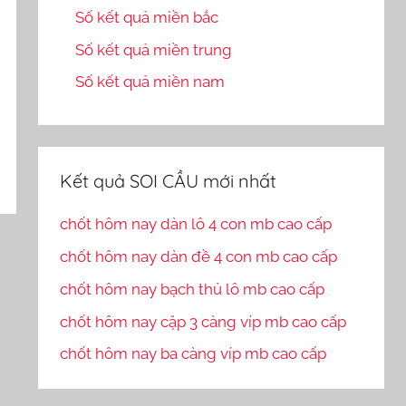
Số kết quả miền bắc
Số kết quả miền trung
Số kết quả miền nam
Kết quả SOI CẦU mới nhất
chốt hôm nay dàn lô 4 con mb cao cấp
chốt hôm nay dàn đề 4 con mb cao cấp
chốt hôm nay bạch thủ lô mb cao cấp
chốt hôm nay cặp 3 càng víp mb cao cấp
chốt hôm nay ba càng víp mb cao cấp