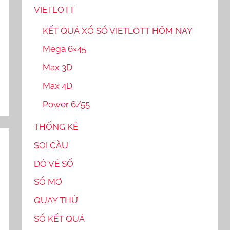
VIETLOTT
KẾT QUẢ XỔ SỐ VIETLOTT HÔM NAY
Mega 6×45
Max 3D
Max 4D
Power 6/55
THỐNG KÊ
SOI CẦU
DÒ VÉ SỐ
SỔ MƠ
QUAY THỬ
SỐ KẾT QUẢ