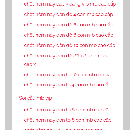
chốt hôm nay cặp 3 càng víp mb cao cấp
chốt hôm nay dàn đề 4 con mb cao cấp
chốt hôm nay dàn đề 6 con mb cao cấp
chốt hôm nay dàn đề 8 con mb cao cấp
chốt hôm nay dàn đề 10 con mb cao cấp
chốt hôm nay dàn đề đầu đuôi mb cao
cấp x
chốt hôm nay dàn lô 10 con mb cao cấp
chốt hôm nay dàn lô 4 con mb cao cấp
Soi cầu mb vip
chốt hôm nay dàn lô 6 con mb cao cấp
chốt hôm nay dàn lô 8 con mb cao cấp