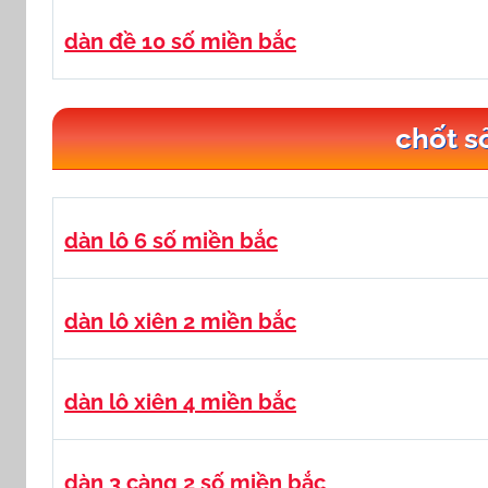
dàn đề 10 số miền bắc
chốt s
dàn lô 6 số miền bắc
dàn lô xiên 2 miền bắc
dàn lô xiên 4 miền bắc
dàn 3 càng 2 số miền bắc