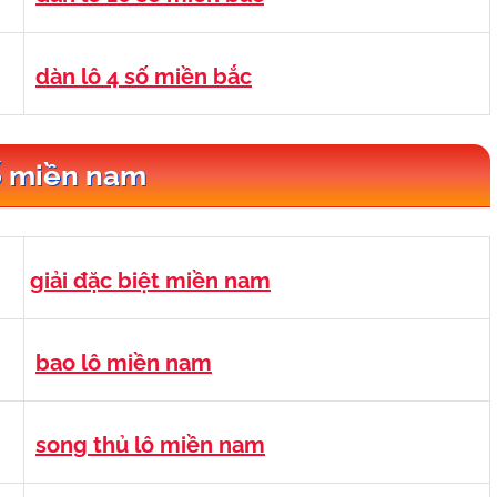
dàn lô 4 số miền bắc
ố miền nam
giải đặc biệt miền nam
bao lô miền nam
song thủ lô miền nam