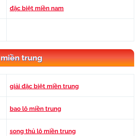
đặc biệt miền nam
 miền trung
giải đặc biệt miền trung
bao lô miền trung
song thủ lô miền trung