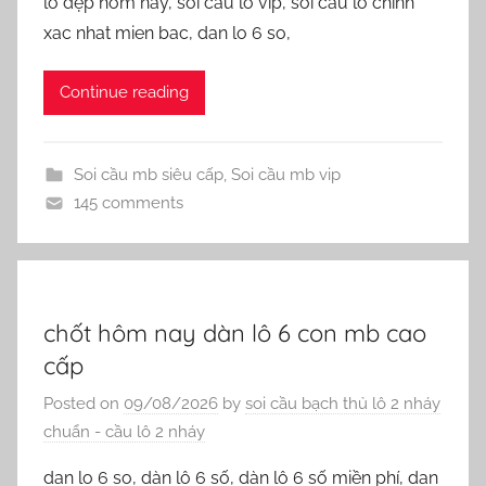
lô đẹp hôm nay, soi cau lo vip, soi cau lo chinh
xac nhat mien bac, dan lo 6 so,
Continue reading
Soi cầu mb siêu cấp
,
Soi cầu mb vip
145 comments
chốt hôm nay dàn lô 6 con mb cao
cấp
Posted on
09/08/2026
by
soi cầu bạch thủ lô 2 nháy
chuẩn - cầu lô 2 nháy
dan lo 6 so, dàn lô 6 số, dàn lô 6 số miền phí, dan