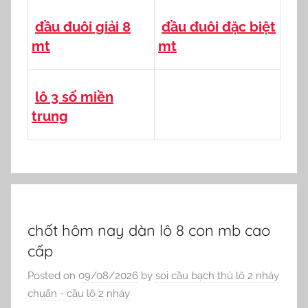
đầu đuôi giải 8
đầu đuôi đặc biệt
mt
mt
lô 3 số miền
trung
chốt hôm nay dàn lô 8 con mb cao
cấp
Posted on
09/08/2026
by
soi cầu bạch thủ lô 2 nháy
chuẩn - cầu lô 2 nháy