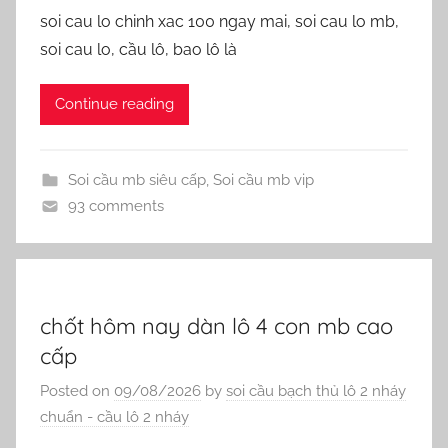
soi cau lo chinh xac 100 ngay mai, soi cau lo mb,
soi cau lo, cầu lô, bao lô là
Continue reading
Soi cầu mb siêu cấp
,
Soi cầu mb vip
93 comments
chốt hôm nay dàn lô 4 con mb cao
cấp
Posted on
09/08/2026
by
soi cầu bạch thủ lô 2 nháy
chuẩn - cầu lô 2 nháy