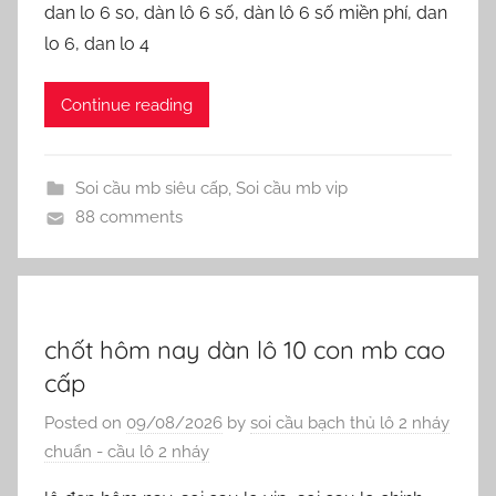
dan lo 6 so, dàn lô 6 số, dàn lô 6 số miền phí, dan
lo 6, dan lo 4
Continue reading
Soi cầu mb siêu cấp
,
Soi cầu mb vip
88 comments
chốt hôm nay dàn lô 10 con mb cao
cấp
Posted on
09/08/2026
by
soi cầu bạch thủ lô 2 nháy
chuẩn - cầu lô 2 nháy