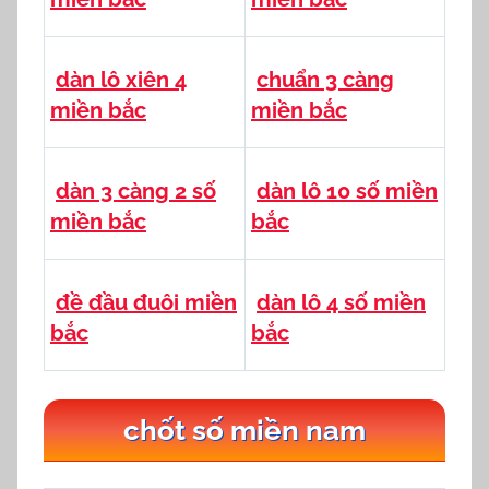
dàn lô xiên 4
chuẩn 3 càng
miền bắc
miền bắc
dàn 3 càng 2 số
dàn lô 10 số miền
miền bắc
bắc
đề đầu đuôi miền
dàn lô 4 số miền
bắc
bắc
chốt số miền nam