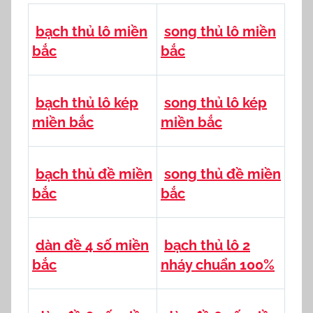
bạch thủ lô miền
song thủ lô miền
bắc
bắc
bạch thủ lô kép
song thủ lô kép
miền bắc
miền bắc
bạch thủ đề miền
song thủ đề miền
bắc
bắc
dàn đề 4 số miền
bạch thủ lô 2
bắc
nháy chuẩn 100%