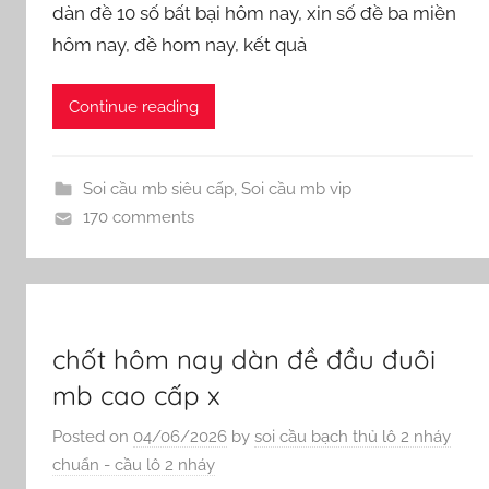
dàn đề 10 số bất bại hôm nay, xin số đề ba miền
hôm nay, đề hom nay, kết quả
Continue reading
Soi cầu mb siêu cấp
,
Soi cầu mb vip
170 comments
chốt hôm nay dàn đề đầu đuôi
mb cao cấp x
Posted on
04/06/2026
by
soi cầu bạch thủ lô 2 nháy
chuẩn - cầu lô 2 nháy