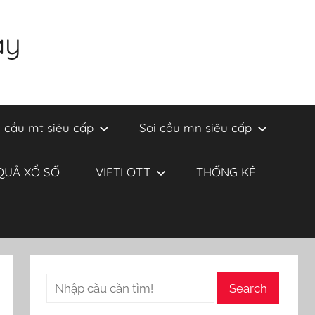
áy
i cầu mt siêu cấp
Soi cầu mn siêu cấp
QUẢ XỔ SỐ
VIETLOTT
THỐNG KÊ
Search