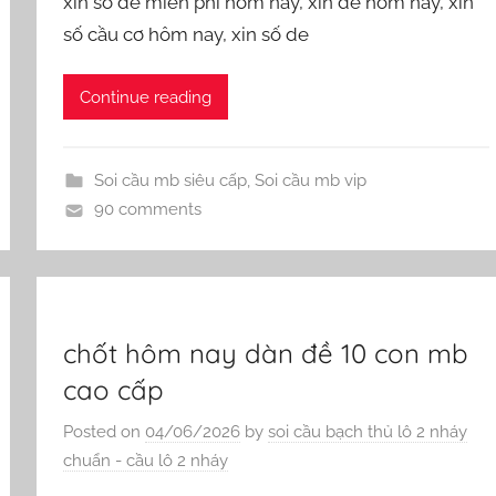
xin số de miễn phí hôm nay, xin đề hôm nay, xin
số cầu cơ hôm nay, xin số de
Continue reading
Soi cầu mb siêu cấp
,
Soi cầu mb vip
90 comments
chốt hôm nay dàn đề 10 con mb
cao cấp
Posted on
04/06/2026
by
soi cầu bạch thủ lô 2 nháy
chuẩn - cầu lô 2 nháy