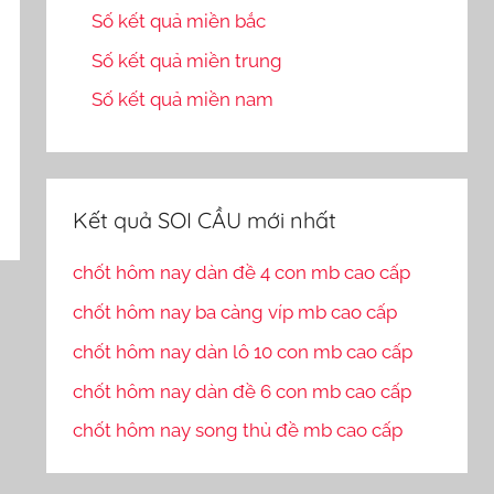
Số kết quả miền bắc
Số kết quả miền trung
Số kết quả miền nam
Kết quả SOI CẦU mới nhất
chốt hôm nay dàn đề 4 con mb cao cấp
chốt hôm nay ba càng víp mb cao cấp
chốt hôm nay dàn lô 10 con mb cao cấp
chốt hôm nay dàn đề 6 con mb cao cấp
chốt hôm nay song thủ đề mb cao cấp