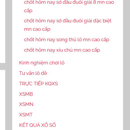
chốt hôm nay sớ đầu đuôi giải 8 mn cao
cấp
chốt hôm nay sớ đầu đuôi giải đặc biệt
mn cao cấp
chốt hôm nay song thủ lô mn cao cấp
chốt hôm nay xíu chủ mn cao cấp
Kinh nghiệm chơi lô
Tư vấn lô đề
TRỰC TIẾP KQXS
XSMB
XSMN
XSMT
KẾT QUẢ XỔ SỐ