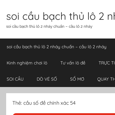
Skip
to
soi cầu bạch thủ lô 2 
content
soi cầu bạch thủ lô 2 nháy chuẩn – cầu lô 2 nháy
soi cầu bạch thủ lô 2 nháy chuẩn – cầu lô 2 nháy
Kinh nghiệm chơi lô
Tư vấn lô đề
TRỰC T
SOI CẦU
DÒ VÉ SỐ
SỔ MƠ
QUAY T
Thẻ:
cầu số đề chính xác 54