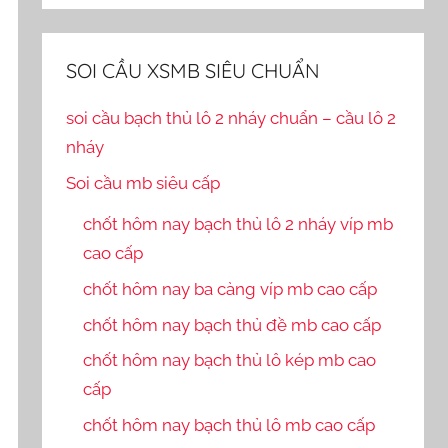
SOI CẦU XSMB SIÊU CHUẨN
soi cầu bạch thủ lô 2 nháy chuẩn – cầu lô 2
nháy
Soi cầu mb siêu cấp
chốt hôm nay bạch thủ lô 2 nháy víp mb
cao cấp
chốt hôm nay ba càng víp mb cao cấp
chốt hôm nay bạch thủ đề mb cao cấp
chốt hôm nay bạch thủ lô kép mb cao
cấp
chốt hôm nay bạch thủ lô mb cao cấp