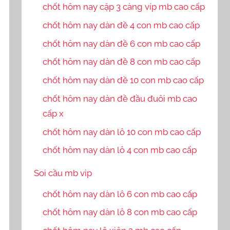
chốt hôm nay cặp 3 càng víp mb cao cấp
chốt hôm nay dàn đề 4 con mb cao cấp
chốt hôm nay dàn đề 6 con mb cao cấp
chốt hôm nay dàn đề 8 con mb cao cấp
chốt hôm nay dàn đề 10 con mb cao cấp
chốt hôm nay dàn đề đầu đuôi mb cao
cấp x
chốt hôm nay dàn lô 10 con mb cao cấp
chốt hôm nay dàn lô 4 con mb cao cấp
Soi cầu mb vip
chốt hôm nay dàn lô 6 con mb cao cấp
chốt hôm nay dàn lô 8 con mb cao cấp