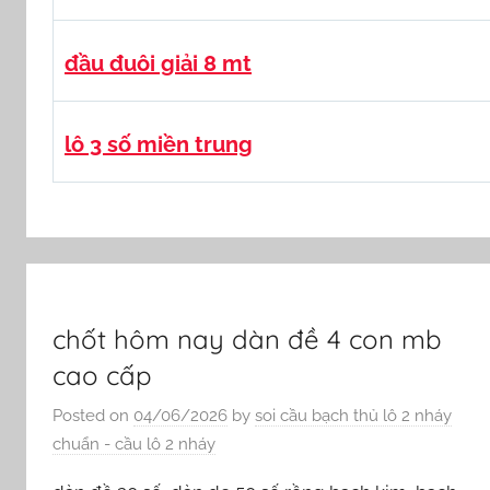
đầu đuôi giải 8 mt
lô 3 số miền trung
chốt hôm nay dàn đề 4 con mb
cao cấp
Posted on
04/06/2026
by
soi cầu bạch thủ lô 2 nháy
chuẩn - cầu lô 2 nháy