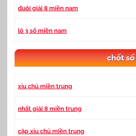
đuôi giải 8 miền nam
lô 3 số miền nam
chốt số
xỉu chủ miền trung
nhất giải 8 miền trung
cặp xỉu chủ miền trung