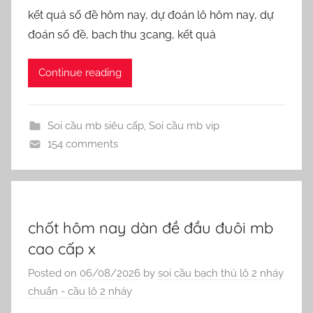
kết quả số đề hôm nay, dự đoán lô hôm nay, dự
đoán số đề, bach thu 3cang, kết quả
Continue reading
Soi cầu mb siêu cấp
,
Soi cầu mb vip
154 comments
chốt hôm nay dàn đề đầu đuôi mb
cao cấp x
Posted on
06/08/2026
by
soi cầu bạch thủ lô 2 nháy
chuẩn - cầu lô 2 nháy