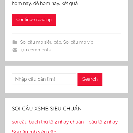
hôm nay, đề hom nay, kết quả
Continue reading
Soi cầu mb siêu cấp
,
Soi cầu mb vip
170 comments
Search
SOI CẦU XSMB SIÊU CHUẨN
soi cầu bạch thủ lô 2 nháy chuẩn – cầu lô 2 nháy
Soi cầu mb siêu cấp