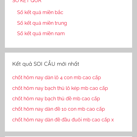
SỐ KẾT QUẢ
Số kết quả miền bắc
Số kết quả miền trung
Số kết quả miền nam
Kết quả SOI CẦU mới nhất
chốt hôm nay dàn lô 4 con mb cao cấp
chốt hôm nay bạch thủ lô kép mb cao cấp
chốt hôm nay bạch thủ đề mb cao cấp
chốt hôm nay dàn đề 10 con mb cao cấp
chốt hôm nay dàn đề đầu đuôi mb cao cấp x