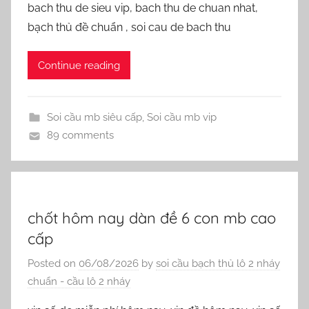
bach thu de sieu vip, bach thu de chuan nhat,
bạch thủ đề chuẩn , soi cau de bach thu
Continue reading
Soi cầu mb siêu cấp
,
Soi cầu mb vip
89 comments
chốt hôm nay dàn đề 6 con mb cao
cấp
Posted on
06/08/2026
by
soi cầu bạch thủ lô 2 nháy
chuẩn - cầu lô 2 nháy