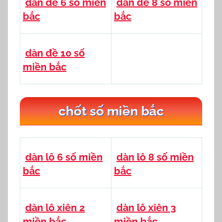
dàn đề 6 số miền
dàn đề 8 số miền
bắc
bắc
dàn đề 10 số
miền bắc
chốt số miền bắc
dàn lô 6 số miền
dàn lô 8 số miền
bắc
bắc
dàn lô xiên 2
dàn lô xiên 3
miền bắc
miền bắc