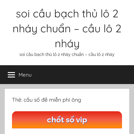
Skip
soi cầu bạch thủ lô 2
to
content
nháy chuẩn – cầu lô 2
nháy
soi cầu bạch thủ lô 2 nháy chuẩn – cầu lô 2 nháy
Menu
Thẻ:
cầu số đề miễn phí ông
chốt số vip