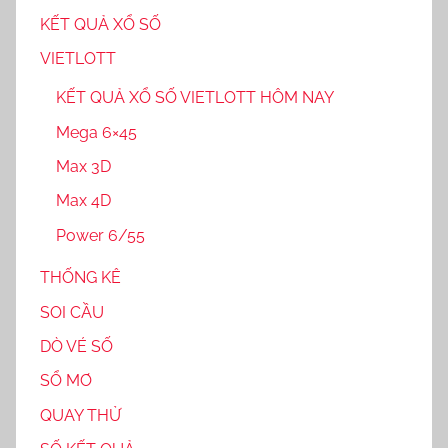
KẾT QUẢ XỔ SỐ
VIETLOTT
KẾT QUẢ XỔ SỐ VIETLOTT HÔM NAY
Mega 6×45
Max 3D
Max 4D
Power 6/55
THỐNG KÊ
SOI CẦU
DÒ VÉ SỐ
SỔ MƠ
QUAY THỬ