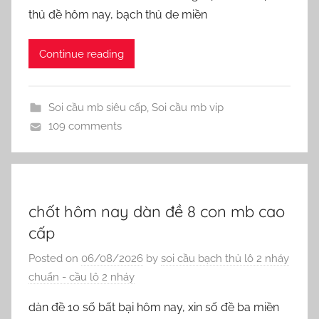
thủ đề hôm nay, bạch thủ de miền
Continue reading
Soi cầu mb siêu cấp
,
Soi cầu mb vip
109 comments
chốt hôm nay dàn đề 8 con mb cao
cấp
Posted on
06/08/2026
by
soi cầu bạch thủ lô 2 nháy
chuẩn - cầu lô 2 nháy
dàn đề 10 số bất bại hôm nay, xin số đề ba miền