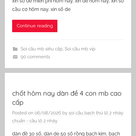
xin số de miễn phí hôm nay, xin đề hôm nay, xin số
cầu cơ hôm nay, xin số de
Continue reading
Soi cầu mb siêu cấp
,
Soi cầu mb vip
90 comments
chốt hôm nay dàn đề 4 con mb cao
cấp
Posted on
06/08/2026
by
soi cầu bạch thủ lô 2 nháy
chuẩn - cầu lô 2 nháy
dàn đề 30 số, dàn de 50 số rồng bạch kim, bạch