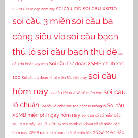
soi cau xsmb
soi cau mb
chính xác
lô đẹp hôm nay
soi cầu 3 miền
soi cầu ba
càng siêu víp
soi cầu bạch
thủ lô
soi cầu bạch thủ đề
soi
Soi cầu Dự đoán XSMB chính xác
cầu dự đoán kqxsmb
soi cầu
100
Soi cầu dự đoán xổ số miền Bắc hôm nay
hôm nay
soi cầu
soi cầu kết quả xổ số miền bắc
lô chuẩn
Soi cầu
Soi cầu lô chính xác 100 đánh lô không lỗ
XSMB miễn phí ngày hôm nay
soi cầu xổ số miền bắc
soi lo 2 nháy
soi lô xiên
sxmb
xsmb dự đoán xổ số miền bắc
Xổ Số Miền Bắc
hôm nay
XSMB năm 2021
xsmn
xổ số miền Bắc