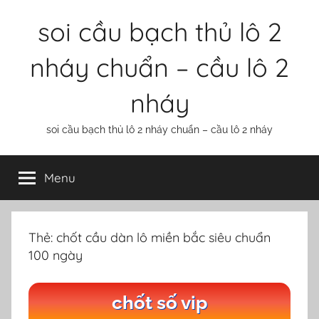
Skip
soi cầu bạch thủ lô 2
to
content
nháy chuẩn – cầu lô 2
nháy
soi cầu bạch thủ lô 2 nháy chuẩn – cầu lô 2 nháy
Menu
Thẻ:
chốt cầu dàn lô miền bắc siêu chuẩn
100 ngày
chốt số vip