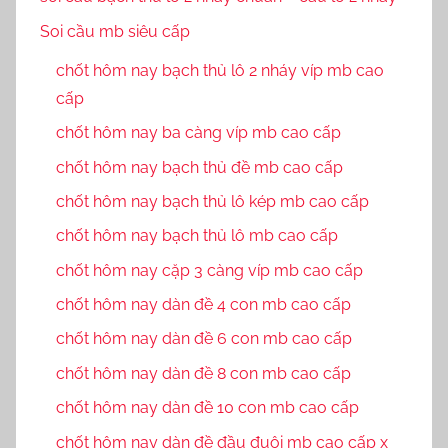
Soi cầu mb siêu cấp
chốt hôm nay bạch thủ lô 2 nháy víp mb cao
cấp
chốt hôm nay ba càng víp mb cao cấp
chốt hôm nay bạch thủ đề mb cao cấp
chốt hôm nay bạch thủ lô kép mb cao cấp
chốt hôm nay bạch thủ lô mb cao cấp
chốt hôm nay cặp 3 càng víp mb cao cấp
chốt hôm nay dàn đề 4 con mb cao cấp
chốt hôm nay dàn đề 6 con mb cao cấp
chốt hôm nay dàn đề 8 con mb cao cấp
chốt hôm nay dàn đề 10 con mb cao cấp
chốt hôm nay dàn đề đầu đuôi mb cao cấp x