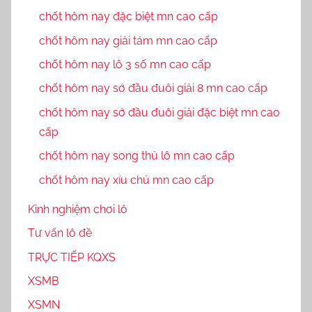
chốt hôm nay đặc biệt mn cao cấp
chốt hôm nay giải tám mn cao cấp
chốt hôm nay lô 3 số mn cao cấp
chốt hôm nay sớ đầu đuôi giải 8 mn cao cấp
chốt hôm nay sớ đầu đuôi giải đặc biệt mn cao
cấp
chốt hôm nay song thủ lô mn cao cấp
chốt hôm nay xíu chủ mn cao cấp
Kinh nghiệm chơi lô
Tư vấn lô đề
TRỰC TIẾP KQXS
XSMB
XSMN