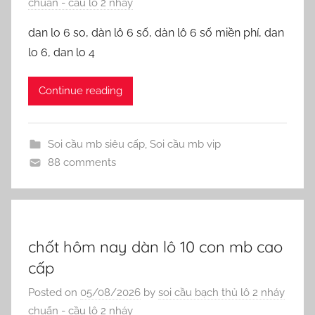
chuẩn - cầu lô 2 nháy
dan lo 6 so, dàn lô 6 số, dàn lô 6 số miền phí, dan
lo 6, dan lo 4
Continue reading
Soi cầu mb siêu cấp
,
Soi cầu mb vip
88 comments
chốt hôm nay dàn lô 10 con mb cao
cấp
Posted on
05/08/2026
by
soi cầu bạch thủ lô 2 nháy
chuẩn - cầu lô 2 nháy