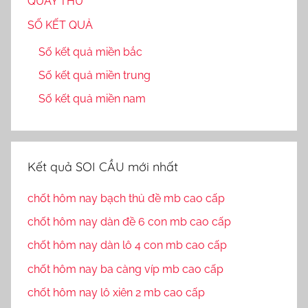
QUAY THỬ
SỐ KẾT QUẢ
Số kết quả miền bắc
Số kết quả miền trung
Số kết quả miền nam
Kết quả SOI CẦU mới nhất
chốt hôm nay bạch thủ đề mb cao cấp
chốt hôm nay dàn đề 6 con mb cao cấp
chốt hôm nay dàn lô 4 con mb cao cấp
chốt hôm nay ba càng víp mb cao cấp
chốt hôm nay lô xiên 2 mb cao cấp