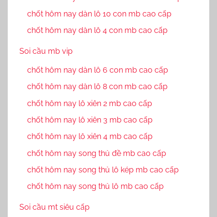
chốt hôm nay dàn lô 10 con mb cao cấp
chốt hôm nay dàn lô 4 con mb cao cấp
Soi cầu mb vip
chốt hôm nay dàn lô 6 con mb cao cấp
chốt hôm nay dàn lô 8 con mb cao cấp
chốt hôm nay lô xiên 2 mb cao cấp
chốt hôm nay lô xiên 3 mb cao cấp
chốt hôm nay lô xiên 4 mb cao cấp
chốt hôm nay song thủ đề mb cao cấp
chốt hôm nay song thủ lô kép mb cao cấp
chốt hôm nay song thủ lô mb cao cấp
Soi cầu mt siêu cấp