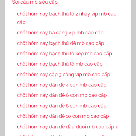
Soi cầu mb siêu cấp
chốt hôm nay bạch thủ lô 2 nháy víp mb cao
cấp
chốt hôm nay ba càng víp mb cao cấp
chốt hôm nay bạch thủ đề mb cao cấp
chốt hôm nay bạch thủ lô kép mb cao cấp
chốt hôm nay bạch thủ lô mb cao cấp
chốt hôm nay cặp 3 càng víp mb cao cấp
chốt hôm nay dàn đề 4 con mb cao cấp
chốt hôm nay dàn đề 6 con mb cao cấp
chốt hôm nay dàn đề 8 con mb cao cấp
chốt hôm nay dàn đề 10 con mb cao cấp
chốt hôm nay dàn đề đầu đuôi mb cao cấp x