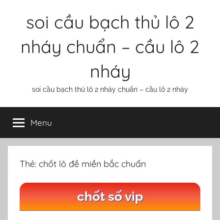
Skip
soi cầu bạch thủ lô 2
to
content
nháy chuẩn – cầu lô 2
nháy
soi cầu bạch thủ lô 2 nháy chuẩn – cầu lô 2 nháy
Menu
Thẻ:
chốt lô đề miền bắc chuẩn
chốt số vip