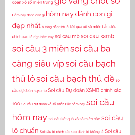
giờ vàng chốt số
đoán xổ số miền trung
hôm nay đánh con gì
Hôm nay đánh con gì
đẹp nhất
kết quả xổ số miền bắc siêu
hướng dẫn tính lô
soi cau xsmb
soi cau mb
chính xác
lô đẹp hôm nay
soi cầu 3 miền
soi cầu ba
càng siêu víp
soi cầu bạch
thủ lô
soi cầu bạch thủ đề
soi
Soi cầu Dự đoán XSMB chính xác
cầu dự đoán kqxsmb
soi cầu
100
Soi cầu dự đoán xổ số miền Bắc hôm nay
hôm nay
soi cầu
soi cầu kết quả xổ số miền bắc
lô chuẩn
Soi cầu
Soi cầu lô chính xác 100 đánh lô không lỗ