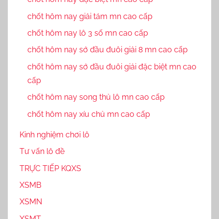
chốt hôm nay giải tám mn cao cấp
chốt hôm nay lô 3 số mn cao cấp
chốt hôm nay sớ đầu đuôi giải 8 mn cao cấp
chốt hôm nay sớ đầu đuôi giải đặc biệt mn cao
cấp
chốt hôm nay song thủ lô mn cao cấp
chốt hôm nay xíu chủ mn cao cấp
Kinh nghiệm chơi lô
Tư vấn lô đề
TRỰC TIẾP KQXS
XSMB
XSMN
XSMT