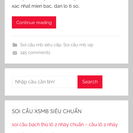
xac nhat mien bac, dan lo 6 so,
Continue reading
Soi cầu mb siêu cấp
,
Soi cầu mb vip
145 comments
Search
SOI CẦU XSMB SIÊU CHUẨN
soi cầu bạch thủ lô 2 nháy chuẩn – cầu lô 2 nháy