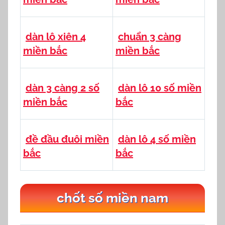
dàn lô xiên 4
chuẩn 3 càng
miền bắc
miền bắc
dàn 3 càng 2 số
dàn lô 10 số miền
miền bắc
bắc
đề đầu đuôi miền
dàn lô 4 số miền
bắc
bắc
chốt số miền nam