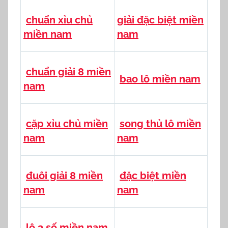
chuẩn xỉu chủ
giải đặc biệt miền
miền nam
nam
chuẩn giải 8 miền
bao lô miền nam
nam
cặp xỉu chủ miền
song thủ lô miền
nam
nam
đuôi giải 8 miền
đặc biệt miền
nam
nam
lô 3 số miền nam