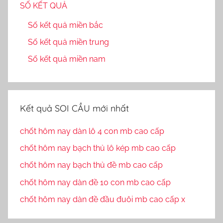
SỐ KẾT QUẢ
Số kết quả miền bắc
Số kết quả miền trung
Số kết quả miền nam
Kết quả SOI CẦU mới nhất
chốt hôm nay dàn lô 4 con mb cao cấp
chốt hôm nay bạch thủ lô kép mb cao cấp
chốt hôm nay bạch thủ đề mb cao cấp
chốt hôm nay dàn đề 10 con mb cao cấp
chốt hôm nay dàn đề đầu đuôi mb cao cấp x