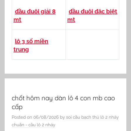
đầu đuôi giải 8
đầu đuôi đặc biệt
mt
mt
lô 3 số miền
trung
chốt hôm nay dàn lô 4 con mb cao
cấp
Posted on
06/08/2026
by
soi cầu bạch thủ lô 2 nháy
chuẩn - cầu lô 2 nháy