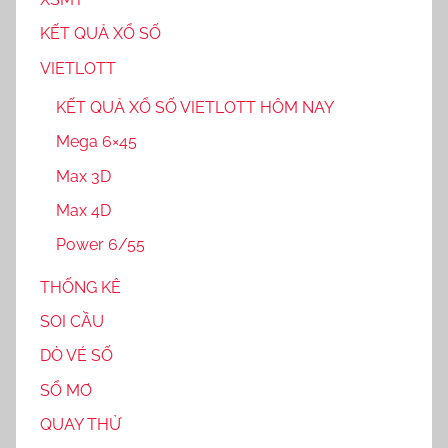
KẾT QUẢ XỔ SỐ
VIETLOTT
KẾT QUẢ XỔ SỐ VIETLOTT HÔM NAY
Mega 6×45
Max 3D
Max 4D
Power 6/55
THỐNG KÊ
SOI CẦU
DÒ VÉ SỐ
SỔ MƠ
QUAY THỬ