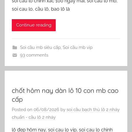
soi cau lo chinh xac 100 ngay mai, soi cau lo mb,
soi cau lo, cầu lô, bao lô là
Continue reading
Soi cầu mb siêu cấp
,
Soi cầu mb vip
93 comments
chốt hôm nay dàn lô 10 con mb cao
cấp
Posted on
06/08/2026
by
soi cầu bạch thủ lô 2 nháy
chuẩn - cầu lô 2 nháy
lô đẹp hôm nay, soi cau lo vip, soi cau lo chinh