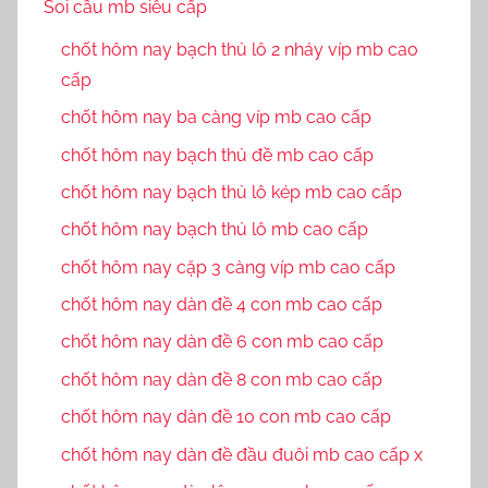
Soi cầu mb siêu cấp
chốt hôm nay bạch thủ lô 2 nháy víp mb cao
cấp
chốt hôm nay ba càng víp mb cao cấp
chốt hôm nay bạch thủ đề mb cao cấp
chốt hôm nay bạch thủ lô kép mb cao cấp
chốt hôm nay bạch thủ lô mb cao cấp
chốt hôm nay cặp 3 càng víp mb cao cấp
chốt hôm nay dàn đề 4 con mb cao cấp
chốt hôm nay dàn đề 6 con mb cao cấp
chốt hôm nay dàn đề 8 con mb cao cấp
chốt hôm nay dàn đề 10 con mb cao cấp
chốt hôm nay dàn đề đầu đuôi mb cao cấp x