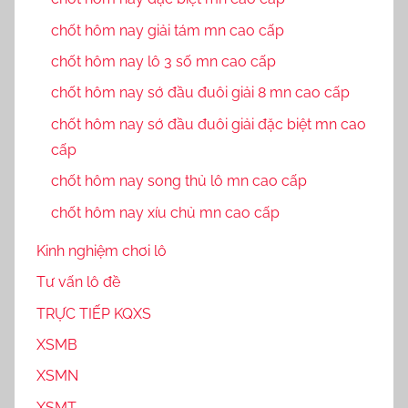
chốt hôm nay giải tám mn cao cấp
chốt hôm nay lô 3 số mn cao cấp
chốt hôm nay sớ đầu đuôi giải 8 mn cao cấp
chốt hôm nay sớ đầu đuôi giải đặc biệt mn cao
cấp
chốt hôm nay song thủ lô mn cao cấp
chốt hôm nay xíu chủ mn cao cấp
Kinh nghiệm chơi lô
Tư vấn lô đề
TRỰC TIẾP KQXS
XSMB
XSMN
XSMT