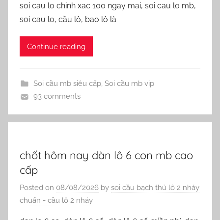
soi cau lo chinh xac 100 ngay mai, soi cau lo mb,
soi cau lo, cầu lô, bao lô là
Continue reading
Soi cầu mb siêu cấp
,
Soi cầu mb vip
93 comments
chốt hôm nay dàn lô 6 con mb cao
cấp
Posted on
08/08/2026
by
soi cầu bạch thủ lô 2 nháy
chuẩn - cầu lô 2 nháy