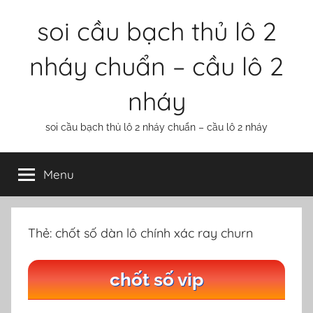
Skip
soi cầu bạch thủ lô 2
to
content
nháy chuẩn – cầu lô 2
nháy
soi cầu bạch thủ lô 2 nháy chuẩn – cầu lô 2 nháy
Menu
Thẻ:
chốt số dàn lô chính xác ray churn
chốt số vip