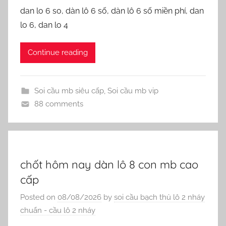
dan lo 6 so, dàn lô 6 số, dàn lô 6 số miền phí, dan
lo 6, dan lo 4
Continue reading
Soi cầu mb siêu cấp
,
Soi cầu mb vip
88 comments
chốt hôm nay dàn lô 8 con mb cao
cấp
Posted on
08/08/2026
by
soi cầu bạch thủ lô 2 nháy
chuẩn - cầu lô 2 nháy