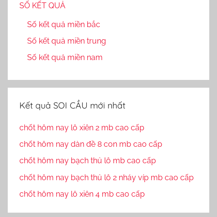
SỐ KẾT QUẢ
Số kết quả miền bắc
Số kết quả miền trung
Số kết quả miền nam
Kết quả SOI CẦU mới nhất
chốt hôm nay lô xiên 2 mb cao cấp
chốt hôm nay dàn đề 8 con mb cao cấp
chốt hôm nay bạch thủ lô mb cao cấp
chốt hôm nay bạch thủ lô 2 nháy víp mb cao cấp
chốt hôm nay lô xiên 4 mb cao cấp