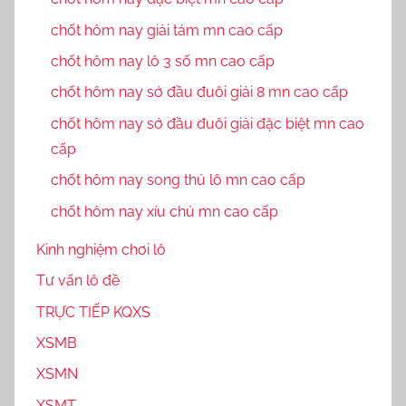
chốt hôm nay giải tám mn cao cấp
chốt hôm nay lô 3 số mn cao cấp
chốt hôm nay sớ đầu đuôi giải 8 mn cao cấp
chốt hôm nay sớ đầu đuôi giải đặc biệt mn cao
cấp
chốt hôm nay song thủ lô mn cao cấp
chốt hôm nay xíu chủ mn cao cấp
Kinh nghiệm chơi lô
Tư vấn lô đề
TRỰC TIẾP KQXS
XSMB
XSMN
XSMT