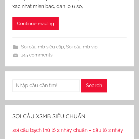
xac nhat mien bac, dan lo 6 so,
Continue reading
Soi cầu mb siêu cấp
,
Soi cầu mb vip
145 comments
Search
SOI CẦU XSMB SIÊU CHUẨN
soi cầu bạch thủ lô 2 nháy chuẩn – cầu lô 2 nháy