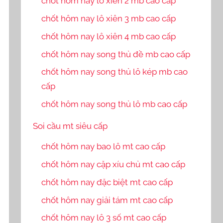
chốt hôm nay lô xiên 2 mb cao cấp
chốt hôm nay lô xiên 3 mb cao cấp
chốt hôm nay lô xiên 4 mb cao cấp
chốt hôm nay song thủ đề mb cao cấp
chốt hôm nay song thủ lô kép mb cao
cấp
chốt hôm nay song thủ lô mb cao cấp
Soi cầu mt siêu cấp
chốt hôm nay bao lô mt cao cấp
chốt hôm nay cặp xíu chủ mt cao cấp
chốt hôm nay đặc biệt mt cao cấp
chốt hôm nay giải tám mt cao cấp
chốt hôm nay lô 3 số mt cao cấp