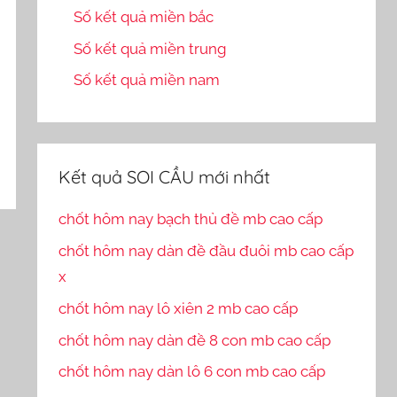
Số kết quả miền bắc
Số kết quả miền trung
Số kết quả miền nam
Kết quả SOI CẦU mới nhất
chốt hôm nay bạch thủ đề mb cao cấp
chốt hôm nay dàn đề đầu đuôi mb cao cấp
x
chốt hôm nay lô xiên 2 mb cao cấp
chốt hôm nay dàn đề 8 con mb cao cấp
chốt hôm nay dàn lô 6 con mb cao cấp