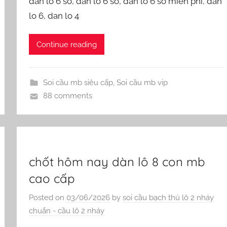
dan lo 6 so, dàn lô 6 số, dàn lô 6 số miền phí, dan
lo 6, dan lo 4
Continue reading
Soi cầu mb siêu cấp
,
Soi cầu mb vip
88 comments
chốt hôm nay dàn lô 8 con mb
cao cấp
Posted on
03/06/2026
by
soi cầu bạch thủ lô 2 nháy
chuẩn - cầu lô 2 nháy