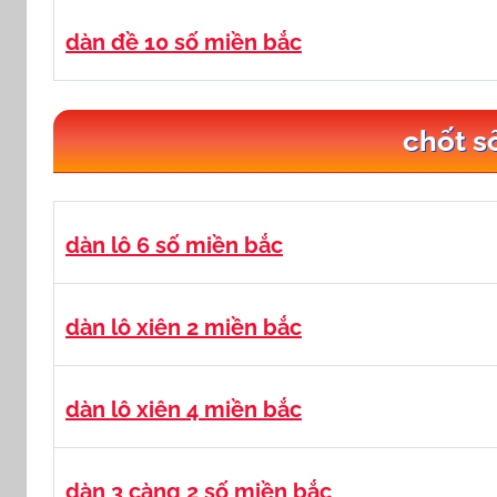
dàn đề 10 số miền bắc
chốt s
dàn lô 6 số miền bắc
dàn lô xiên 2 miền bắc
dàn lô xiên 4 miền bắc
dàn 3 càng 2 số miền bắc