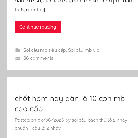
dan lo 6 so, dàn lô 6 số, dàn lô 6 số miền phí, dan
lo 6, dan lo 4
Continue reading
Soi cầu mb siêu cấp
,
Soi cầu mb vip
86 comments
chốt hôm nay dàn lô 10 con mb
cao cấp
Posted on
03/06/2026
by
soi cầu bạch thủ lô 2 nháy
chuẩn - cầu lô 2 nháy