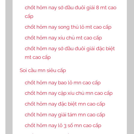
chốt hôm nay sớ đầu đuôi giải 8 mt cao
cấp
chốt hôm nay song thủ lô mt cao cấp
chốt hôm nay xíu chủ mt cao cấp
chốt hôm nay sớ đầu đuôi giải đặc biệt
mt cao cấp
Soi cầu mn siêu cấp
chốt hôm nay bao lô mn cao cấp
chốt hôm nay cặp xíu chủ mn cao cấp
chốt hôm nay đặc biệt mn cao cấp
chốt hôm nay giải tám mn cao cấp
chốt hôm nay lô 3 số mn cao cấp