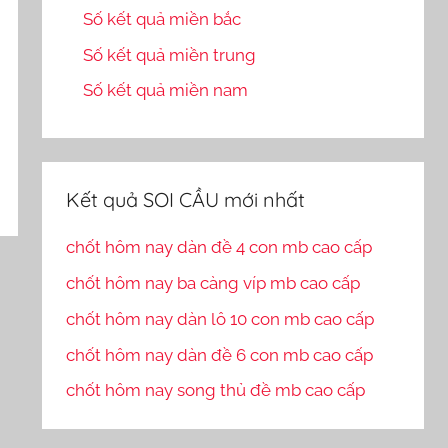
Số kết quả miền bắc
Số kết quả miền trung
Số kết quả miền nam
Kết quả SOI CẦU mới nhất
chốt hôm nay dàn đề 4 con mb cao cấp
chốt hôm nay ba càng víp mb cao cấp
chốt hôm nay dàn lô 10 con mb cao cấp
chốt hôm nay dàn đề 6 con mb cao cấp
chốt hôm nay song thủ đề mb cao cấp