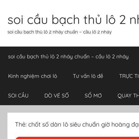
Skip
to
soi cầu bạch thủ lô 2 
content
soi cầu bạch thủ lô 2 nháy chuẩn – cầu lô 2 nháy
soi cầu bạch thủ lô 2 nháy chuẩn – cầu lô 2 nháy
Kinh nghiệm chơi lô
Tư vấn lô đề
TRỰC T
SOI CẦU
DÒ VÉ SỐ
SỔ MƠ
QUAY T
Thẻ:
chốt số dàn lô siêu chuẩn giờ hoàng đ