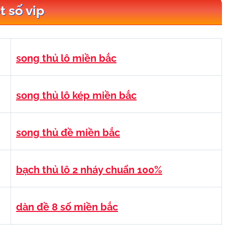
t số vip
song thủ lô miền bắc
song thủ lô kép miền bắc
song thủ đề miền bắc
bạch thủ lô 2 nháy chuẩn 100%
dàn đề 8 số miền bắc