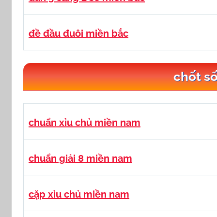
đề đầu đuôi miền bắc
chốt s
chuẩn xỉu chủ miền nam
chuẩn giải 8 miền nam
cặp xỉu chủ miền nam