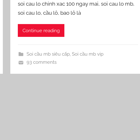
soi cau lo chinh xac 100 ngay mai, soi cau lo mb,
soi cau lo, cầu lô, bao lô là
Continue reading
Soi cầu mb siêu cấp
,
Soi cầu mb vip
93 comments