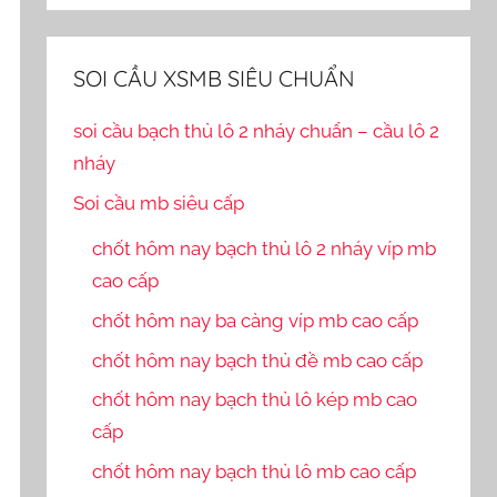
SOI CẦU XSMB SIÊU CHUẨN
soi cầu bạch thủ lô 2 nháy chuẩn – cầu lô 2
nháy
Soi cầu mb siêu cấp
chốt hôm nay bạch thủ lô 2 nháy víp mb
cao cấp
chốt hôm nay ba càng víp mb cao cấp
chốt hôm nay bạch thủ đề mb cao cấp
chốt hôm nay bạch thủ lô kép mb cao
cấp
chốt hôm nay bạch thủ lô mb cao cấp