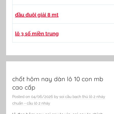
đầu đuôi giải 8 mt
lô 3 số miền trung
chốt hôm nay dàn lô 10 con mb
cao cấp
Posted on
04/06/2026
by
soi cầu bạch thủ lô 2 nháy
chuẩn - cầu lô 2 nháy