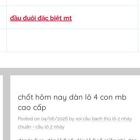
đầu đuôi đặc biệt mt
chốt hôm nay dàn lô 4 con mb
cao cấp
Posted on
04/06/2026
by
soi cầu bạch thủ lô 2 nháy
chuẩn - cầu lô 2 nháy