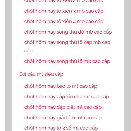
chốt hôm nay lô xiên 2 mb cao cấp
chốt hôm nay lô xiên 3 mb cao cấp
chốt hôm nay lô xiên 4 mb cao cấp
chốt hôm nay song thủ đề mb cao cấp
chốt hôm nay song thủ lô kép mb cao
cấp
chốt hôm nay song thủ lô mb cao cấp
Soi cầu mt siêu cấp
chốt hôm nay bao lô mt cao cấp
chốt hôm nay cặp xíu chủ mt cao cấp
chốt hôm nay đặc biệt mt cao cấp
chốt hôm nay giải tám mt cao cấp
chốt hôm nay lô 3 số mt cao cấp