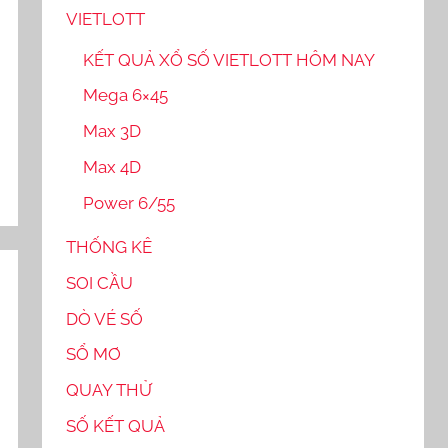
VIETLOTT
KẾT QUẢ XỔ SỐ VIETLOTT HÔM NAY
Mega 6×45
Max 3D
Max 4D
Power 6/55
THỐNG KÊ
SOI CẦU
DÒ VÉ SỐ
SỔ MƠ
QUAY THỬ
SỐ KẾT QUẢ