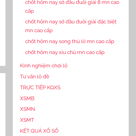
chốt hôm nay sớ đầu đuôi giải 8 mn cao
cấp
chốt hôm nay sớ đầu đuôi giải đặc biệt
mn cao cấp
chốt hôm nay song thủ lô mn cao cấp
chốt hôm nay xíu chủ mn cao cấp
Kinh nghiệm chơi lô
Tư vấn lô đề
TRỰC TIẾP KQXS
XSMB
XSMN
XSMT
KẾT QUẢ XỔ SỐ