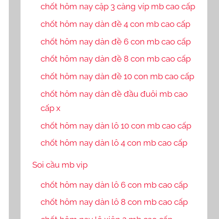
chốt hôm nay cặp 3 càng víp mb cao cấp
chốt hôm nay dàn đề 4 con mb cao cấp
chốt hôm nay dàn đề 6 con mb cao cấp
chốt hôm nay dàn đề 8 con mb cao cấp
chốt hôm nay dàn đề 10 con mb cao cấp
chốt hôm nay dàn đề đầu đuôi mb cao
cấp x
chốt hôm nay dàn lô 10 con mb cao cấp
chốt hôm nay dàn lô 4 con mb cao cấp
Soi cầu mb vip
chốt hôm nay dàn lô 6 con mb cao cấp
chốt hôm nay dàn lô 8 con mb cao cấp