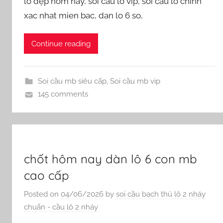
lô đẹp hôm nay, soi cau lo vip, soi cau lo chinh
xac nhat mien bac, dan lo 6 so,
Continue reading
Soi cầu mb siêu cấp
,
Soi cầu mb vip
145 comments
chốt hôm nay dàn lô 6 con mb
cao cấp
Posted on
04/06/2026
by
soi cầu bạch thủ lô 2 nháy
chuẩn - cầu lô 2 nháy