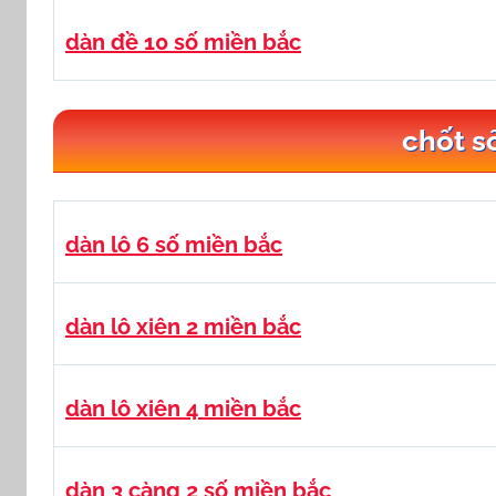
dàn đề 10 số miền bắc
chốt s
dàn lô 6 số miền bắc
dàn lô xiên 2 miền bắc
dàn lô xiên 4 miền bắc
dàn 3 càng 2 số miền bắc