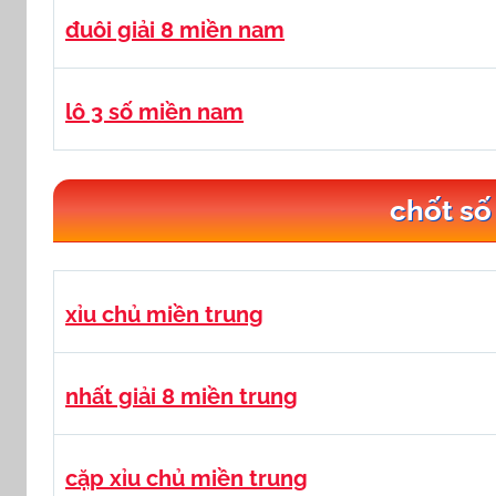
đuôi giải 8 miền nam
lô 3 số miền nam
chốt số
xỉu chủ miền trung
nhất giải 8 miền trung
cặp xỉu chủ miền trung