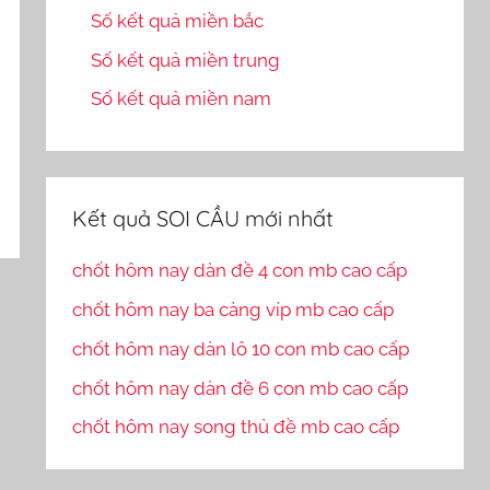
Số kết quả miền bắc
Số kết quả miền trung
Số kết quả miền nam
Kết quả SOI CẦU mới nhất
chốt hôm nay dàn đề 4 con mb cao cấp
chốt hôm nay ba càng víp mb cao cấp
chốt hôm nay dàn lô 10 con mb cao cấp
chốt hôm nay dàn đề 6 con mb cao cấp
chốt hôm nay song thủ đề mb cao cấp