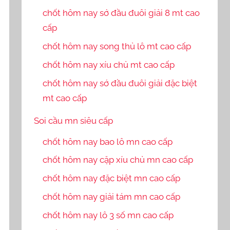
chốt hôm nay sớ đầu đuôi giải 8 mt cao
cấp
chốt hôm nay song thủ lô mt cao cấp
chốt hôm nay xíu chủ mt cao cấp
chốt hôm nay sớ đầu đuôi giải đặc biệt
mt cao cấp
Soi cầu mn siêu cấp
chốt hôm nay bao lô mn cao cấp
chốt hôm nay cặp xíu chủ mn cao cấp
chốt hôm nay đặc biệt mn cao cấp
chốt hôm nay giải tám mn cao cấp
chốt hôm nay lô 3 số mn cao cấp