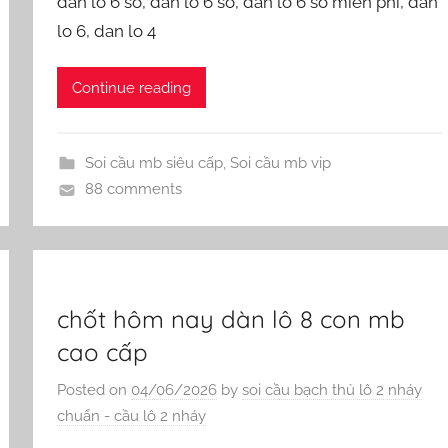
dan lo 6 so, dàn lô 6 số, dàn lô 6 số miền phí, dan
lo 6, dan lo 4
Continue reading
Soi cầu mb siêu cấp
,
Soi cầu mb vip
88 comments
chốt hôm nay dàn lô 8 con mb
cao cấp
Posted on
04/06/2026
by
soi cầu bạch thủ lô 2 nháy
chuẩn - cầu lô 2 nháy