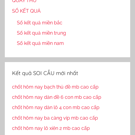
QUAY THỬ
SỐ KẾT QUẢ
Số kết quả miền bắc
Số kết quả miền trung
Số kết quả miền nam
Kết quả SOI CẦU mới nhất
chốt hôm nay bạch thủ đề mb cao cấp
chốt hôm nay dàn đề 6 con mb cao cấp
chốt hôm nay dàn lô 4 con mb cao cấp
chốt hôm nay ba càng víp mb cao cấp
chốt hôm nay lô xiên 2 mb cao cấp