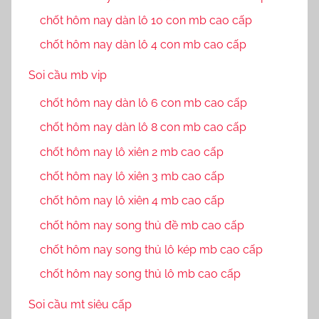
chốt hôm nay dàn lô 10 con mb cao cấp
chốt hôm nay dàn lô 4 con mb cao cấp
Soi cầu mb vip
chốt hôm nay dàn lô 6 con mb cao cấp
chốt hôm nay dàn lô 8 con mb cao cấp
chốt hôm nay lô xiên 2 mb cao cấp
chốt hôm nay lô xiên 3 mb cao cấp
chốt hôm nay lô xiên 4 mb cao cấp
chốt hôm nay song thủ đề mb cao cấp
chốt hôm nay song thủ lô kép mb cao cấp
chốt hôm nay song thủ lô mb cao cấp
Soi cầu mt siêu cấp