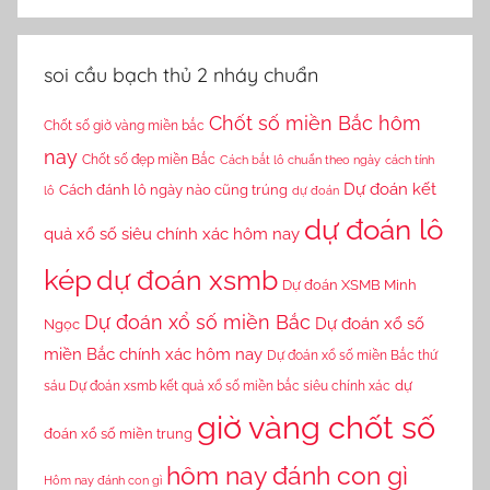
soi cầu bạch thủ 2 nháy chuẩn
Chốt số miền Bắc hôm
Chốt số giờ vàng miền bắc
nay
Chốt số đẹp miền Bắc
Cách bắt lô chuẩn theo ngày
cách tính
Dự đoán kết
Cách đánh lô ngày nào cũng trúng
dự đoán
lô
dự đoán lô
quả xổ số siêu chính xác hôm nay
kép
dự đoán xsmb
Dự đoán XSMB Minh
Dự đoán xổ số miền Bắc
Dự đoán xổ số
Ngọc
miền Bắc chính xác hôm nay
Dự đoán xổ số miền Bắc thứ
dự
sáu Dự đoán xsmb kết quả xổ số miền bắc siêu chính xác
giờ vàng chốt số
đoán xổ số miền trung
hôm nay đánh con gì
Hôm nay đánh con gì