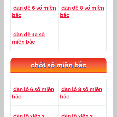
dàn đề 6 số miền
dàn đề 8 số miền
bắc
bắc
dàn đề 10 số
miền bắc
chốt số miền bắc
dàn lô 6 số miền
dàn lô 8 số miền
bắc
bắc
dàn lô xiên 2
dàn lô xiên 3