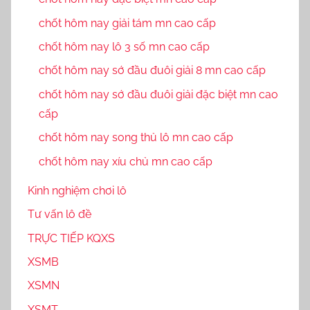
chốt hôm nay giải tám mn cao cấp
chốt hôm nay lô 3 số mn cao cấp
chốt hôm nay sớ đầu đuôi giải 8 mn cao cấp
chốt hôm nay sớ đầu đuôi giải đặc biệt mn cao
cấp
chốt hôm nay song thủ lô mn cao cấp
chốt hôm nay xíu chủ mn cao cấp
Kinh nghiệm chơi lô
Tư vấn lô đề
TRỰC TIẾP KQXS
XSMB
XSMN
XSMT