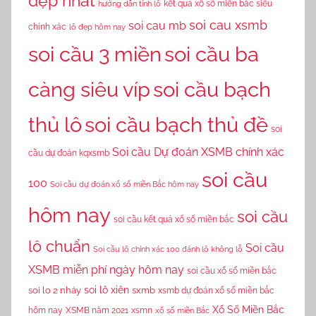
đẹp nhất
kết quả xổ số miền bắc siêu
hướng dẫn tính lô
soi cau xsmb
soi cau mb
chính xác
lô đẹp hôm nay
soi cầu 3 miền
soi cầu ba
càng siêu víp
soi cầu bạch
thủ lô
soi cầu bạch thủ đề
soi
Soi cầu Dự đoán XSMB chính xác
cầu dự đoán kqxsmb
soi cầu
100
Soi cầu dự đoán xổ số miền Bắc hôm nay
hôm nay
soi cầu
soi cầu kết quả xổ số miền bắc
lô chuẩn
Soi cầu
Soi cầu lô chính xác 100 đánh lô không lỗ
XSMB miễn phí ngày hôm nay
soi cầu xổ số miền bắc
soi lo 2 nháy
soi lô xiên
sxmb
xsmb dự đoán xổ số miền bắc
Xổ Số Miền Bắc
hôm nay
XSMB năm 2021
xsmn
xổ số miền Bắc