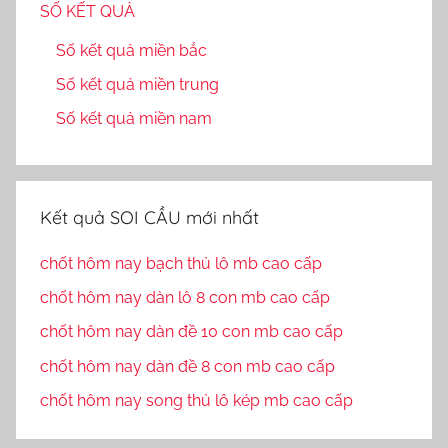
SỐ KẾT QUẢ
Số kết quả miền bắc
Số kết quả miền trung
Số kết quả miền nam
Kết quả SOI CẦU mới nhất
chốt hôm nay bạch thủ lô mb cao cấp
chốt hôm nay dàn lô 8 con mb cao cấp
chốt hôm nay dàn đề 10 con mb cao cấp
chốt hôm nay dàn đề 8 con mb cao cấp
chốt hôm nay song thủ lô kép mb cao cấp