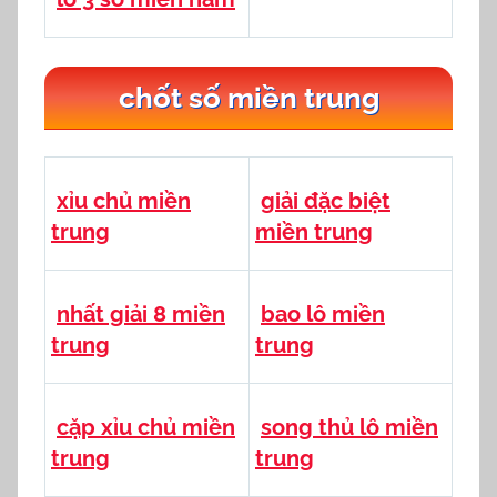
chốt số miền trung
xỉu chủ miền
giải đặc biệt
trung
miền trung
nhất giải 8 miền
bao lô miền
trung
trung
cặp xỉu chủ miền
song thủ lô miền
trung
trung