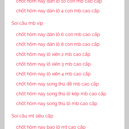
chốt hôm nay dàn lô 10 con mb cao cấp
chốt hôm nay dàn lô 4 con mb cao cấp
Soi cầu mb vip
chốt hôm nay dàn lô 6 con mb cao cấp
chốt hôm nay dàn lô 8 con mb cao cấp
chốt hôm nay lô xiên 2 mb cao cấp
chốt hôm nay lô xiên 3 mb cao cấp
chốt hôm nay lô xiên 4 mb cao cấp
chốt hôm nay song thủ đề mb cao cấp
chốt hôm nay song thủ lô kép mb cao cấp
chốt hôm nay song thủ lô mb cao cấp
Soi cầu mt siêu cấp
chốt hôm nay bao lô mt cao cấp