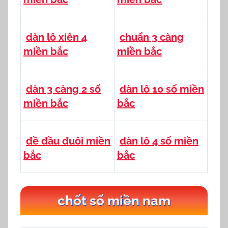
dàn lô xiên 4
chuẩn 3 càng
miền bắc
miền bắc
dàn 3 càng 2 số
dàn lô 10 số miền
miền bắc
bắc
đề đầu đuôi miền
dàn lô 4 số miền
bắc
bắc
chốt số miền nam