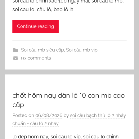
soi cau lo chinh xac 100 ngay mai, soi cau lo mb,
soi cau lo, cầu lô, bao lô là
Continue reading
Soi cầu mb siêu cấp
,
Soi cầu mb vip
93 comments
chốt hôm nay dàn lô 10 con mb cao
cấp
Posted on
06/08/2026
by
soi cầu bạch thủ lô 2 nháy
chuẩn - cầu lô 2 nháy
lô đẹp hôm nay, soi cau lo vip, soi cau lo chinh