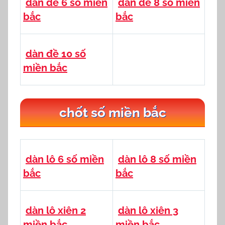
dàn đề 6 số miền
dàn đề 8 số miền
bắc
bắc
dàn đề 10 số
miền bắc
chốt số miền bắc
dàn lô 6 số miền
dàn lô 8 số miền
bắc
bắc
dàn lô xiên 2
dàn lô xiên 3
miền bắc
miền bắc