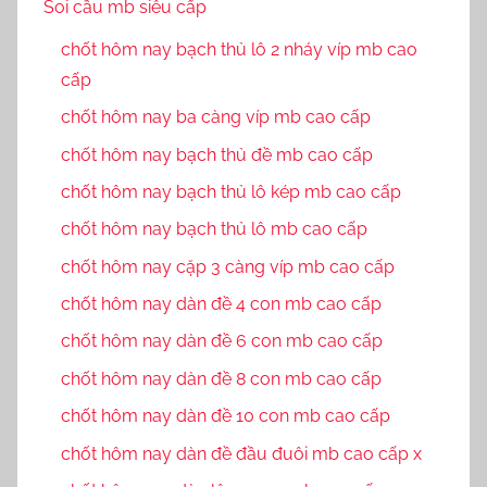
Soi cầu mb siêu cấp
chốt hôm nay bạch thủ lô 2 nháy víp mb cao
cấp
chốt hôm nay ba càng víp mb cao cấp
chốt hôm nay bạch thủ đề mb cao cấp
chốt hôm nay bạch thủ lô kép mb cao cấp
chốt hôm nay bạch thủ lô mb cao cấp
chốt hôm nay cặp 3 càng víp mb cao cấp
chốt hôm nay dàn đề 4 con mb cao cấp
chốt hôm nay dàn đề 6 con mb cao cấp
chốt hôm nay dàn đề 8 con mb cao cấp
chốt hôm nay dàn đề 10 con mb cao cấp
chốt hôm nay dàn đề đầu đuôi mb cao cấp x