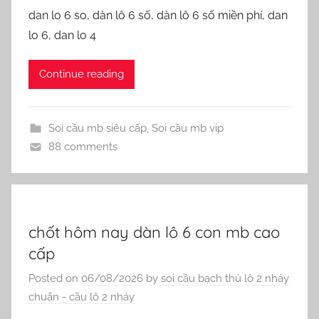
dan lo 6 so, dàn lô 6 số, dàn lô 6 số miền phí, dan
lo 6, dan lo 4
Continue reading
Soi cầu mb siêu cấp
,
Soi cầu mb vip
88 comments
chốt hôm nay dàn lô 6 con mb cao
cấp
Posted on
06/08/2026
by
soi cầu bạch thủ lô 2 nháy
chuẩn - cầu lô 2 nháy