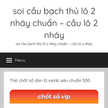
Skip
soi cầu bạch thủ lô 2
to
content
nháy chuẩn – cầu lô 2
nháy
soi cầu bạch thủ lô 2 nháy chuẩn – cầu lô 2 nháy
Menu
Thẻ:
chốt số dàn lô xsmb siêu chuẩn 500
chốt số vip