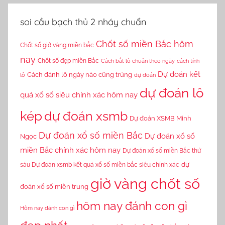
soi cầu bạch thủ 2 nháy chuẩn
Chốt số miền Bắc hôm
Chốt số giờ vàng miền bắc
nay
Chốt số đẹp miền Bắc
Cách bắt lô chuẩn theo ngày
cách tính
Dự đoán kết
Cách đánh lô ngày nào cũng trúng
dự đoán
lô
dự đoán lô
quả xổ số siêu chính xác hôm nay
kép
dự đoán xsmb
Dự đoán XSMB Minh
Dự đoán xổ số miền Bắc
Dự đoán xổ số
Ngọc
miền Bắc chính xác hôm nay
Dự đoán xổ số miền Bắc thứ
dự
sáu Dự đoán xsmb kết quả xổ số miền bắc siêu chính xác
giờ vàng chốt số
đoán xổ số miền trung
hôm nay đánh con gì
Hôm nay đánh con gì