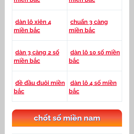
dàn lô xiên 4
chuẩn 3 càng
miền bắc
miền bắc
dàn 3 càng 2 số
dàn lô 10 số miền
miền bắc
bắc
đề đầu đuôi miền
dàn lô 4 số miền
bắc
bắc
chốt số miền nam