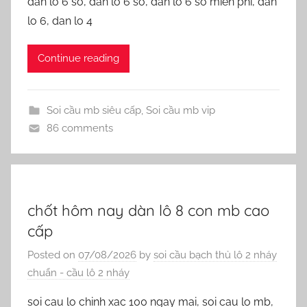
dan lo 6 so, dàn lô 6 số, dàn lô 6 số miền phí, dan
lo 6, dan lo 4
Continue reading
Soi cầu mb siêu cấp
,
Soi cầu mb vip
86 comments
chốt hôm nay dàn lô 8 con mb cao
cấp
Posted on
07/08/2026
by
soi cầu bạch thủ lô 2 nháy
chuẩn - cầu lô 2 nháy
soi cau lo chinh xac 100 ngay mai, soi cau lo mb,