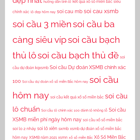
đẹp nhất
kết quả xổ số miền bắc siêu
hướng dẫn tính lô
soi cau xsmb
soi cau mb
chính xác
lô đẹp hôm nay
soi cầu 3 miền
soi cầu ba
càng siêu víp
soi cầu bạch
thủ lô
soi cầu bạch thủ đề
soi
Soi cầu Dự đoán XSMB chính xác
cầu dự đoán kqxsmb
soi cầu
100
Soi cầu dự đoán xổ số miền Bắc hôm nay
hôm nay
soi cầu
soi cầu kết quả xổ số miền bắc
lô chuẩn
Soi cầu
Soi cầu lô chính xác 100 đánh lô không lỗ
XSMB miễn phí ngày hôm nay
soi cầu xổ số miền bắc
soi lo 2 nháy
soi lô xiên
sxmb
xsmb dự đoán xổ số miền bắc
Xổ Số Miền Bắc
hôm nay
XSMB năm 2021
xsmn
xổ số miền Bắc