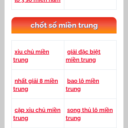
chốt số miền trung
xỉu chủ miền
giải đặc biệt
trung
miền trung
nhất giải 8 miền
bao lô miền
trung
trung
cặp xỉu chủ miền
song thủ lô miền
trung
trung