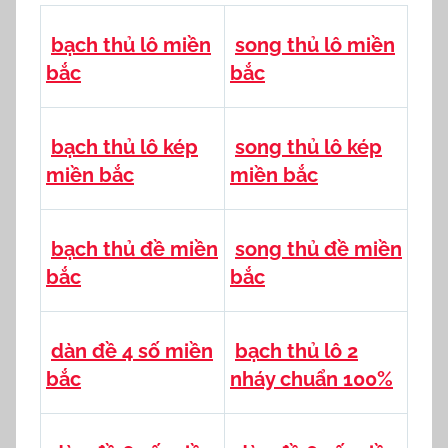
bạch thủ lô miền
song thủ lô miền
bắc
bắc
bạch thủ lô kép
song thủ lô kép
miền bắc
miền bắc
bạch thủ đề miền
song thủ đề miền
bắc
bắc
dàn đề 4 số miền
bạch thủ lô 2
bắc
nháy chuẩn 100%