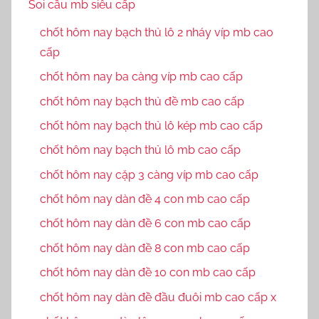
Soi cầu mb siêu cấp
chốt hôm nay bạch thủ lô 2 nháy víp mb cao
cấp
chốt hôm nay ba càng víp mb cao cấp
chốt hôm nay bạch thủ đề mb cao cấp
chốt hôm nay bạch thủ lô kép mb cao cấp
chốt hôm nay bạch thủ lô mb cao cấp
chốt hôm nay cặp 3 càng víp mb cao cấp
chốt hôm nay dàn đề 4 con mb cao cấp
chốt hôm nay dàn đề 6 con mb cao cấp
chốt hôm nay dàn đề 8 con mb cao cấp
chốt hôm nay dàn đề 10 con mb cao cấp
chốt hôm nay dàn đề đầu đuôi mb cao cấp x