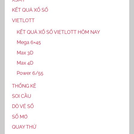
KẾT QUẢ XỔ SỐ
VIETLOTT
KẾT QUẢ XỔ SỐ VIETLOTT HÔM NAY
Mega 6×45
Max 3D
Max 4D
Power 6/55
THỐNG KÊ
SOI CẦU
DÒ VÉ SỐ
SỔ MƠ
QUAY THỬ