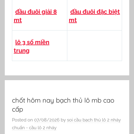
đầu đuôi giải 8
đầu đuôi đặc biệt
mt
mt
lô 3 số miền
trung
chốt hôm nay bạch thủ lô mb cao
cấp
Posted on
07/08/2026
by
soi cầu bạch thủ lô 2 nháy
chuẩn - cầu lô 2 nháy