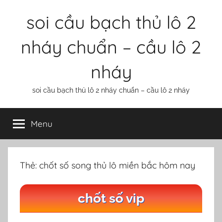
Skip
soi cầu bạch thủ lô 2
to
content
nháy chuẩn – cầu lô 2
nháy
soi cầu bạch thủ lô 2 nháy chuẩn – cầu lô 2 nháy
Menu
Thẻ:
chốt số song thủ lô miền bắc hôm nay
chốt số vip