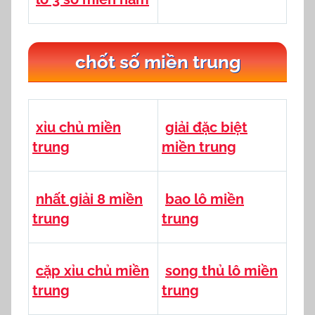
chốt số miền trung
xỉu chủ miền
giải đặc biệt
trung
miền trung
nhất giải 8 miền
bao lô miền
trung
trung
cặp xỉu chủ miền
song thủ lô miền
trung
trung