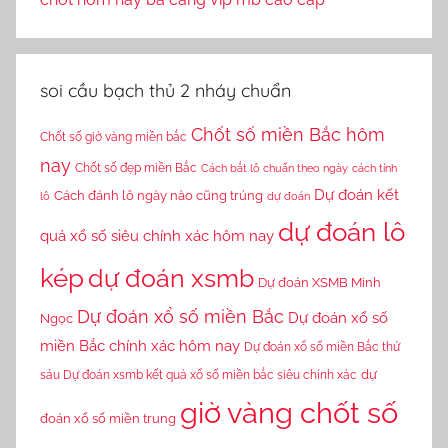
soi cầu bạch thủ 2 nháy chuẩn
Chốt số miền Bắc hôm
Chốt số giờ vàng miền bắc
nay
Chốt số đẹp miền Bắc
Cách bắt lô chuẩn theo ngày
cách tính
Dự đoán kết
Cách đánh lô ngày nào cũng trúng
dự đoán
lô
dự đoán lô
quả xổ số siêu chính xác hôm nay
kép
dự đoán xsmb
Dự đoán XSMB Minh
Dự đoán xổ số miền Bắc
Dự đoán xổ số
Ngọc
miền Bắc chính xác hôm nay
Dự đoán xổ số miền Bắc thứ
dự
sáu Dự đoán xsmb kết quả xổ số miền bắc siêu chính xác
giờ vàng chốt số
đoán xổ số miền trung