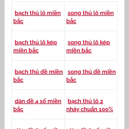
bạch thủ lô miền
song thủ lô miền
bắc
bắc
bạch thủ lô kép
song thủ lô kép
miền bắc
miền bắc
bạch thủ đề miền
song thủ đề miền
bắc
bắc
dàn đề 4 số miền
bạch thủ lô 2
bắc
nháy chuẩn 100%