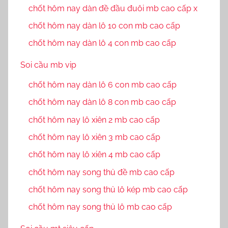
chốt hôm nay dàn đề đầu đuôi mb cao cấp x
chốt hôm nay dàn lô 10 con mb cao cấp
chốt hôm nay dàn lô 4 con mb cao cấp
Soi cầu mb vip
chốt hôm nay dàn lô 6 con mb cao cấp
chốt hôm nay dàn lô 8 con mb cao cấp
chốt hôm nay lô xiên 2 mb cao cấp
chốt hôm nay lô xiên 3 mb cao cấp
chốt hôm nay lô xiên 4 mb cao cấp
chốt hôm nay song thủ đề mb cao cấp
chốt hôm nay song thủ lô kép mb cao cấp
chốt hôm nay song thủ lô mb cao cấp