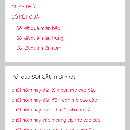
QUAY THỬ
SỐ KẾT QUẢ
Số kết quả miền bắc
Số kết quả miền trung
Số kết quả miền nam
Kết quả SOI CẦU mới nhất
chốt hôm nay dàn lô 4 con mb cao cấp
chốt hôm nay dàn đề 4 con mb cao cấp
chốt hôm nay bạch thủ lô mb cao cấp
chốt hôm nay cặp 3 càng víp mb cao cấp
chốt hôm nay ba càng víp mb cao cấp