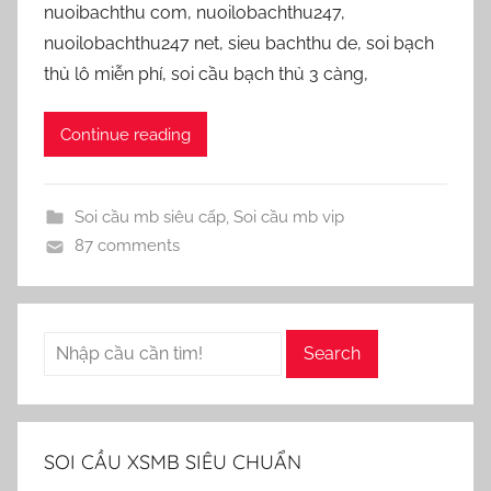
nuoibachthu com, nuoilobachthu247,
nuoilobachthu247 net, sieu bachthu de, soi bạch
thủ lô miễn phí, soi cầu bạch thủ 3 càng,
Continue reading
Soi cầu mb siêu cấp
,
Soi cầu mb vip
87 comments
Search
SOI CẦU XSMB SIÊU CHUẨN