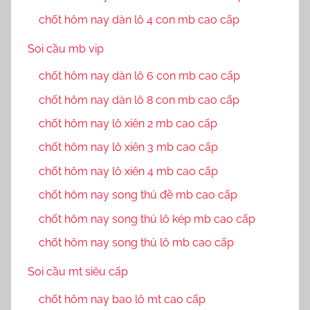
chốt hôm nay dàn lô 4 con mb cao cấp
Soi cầu mb vip
chốt hôm nay dàn lô 6 con mb cao cấp
chốt hôm nay dàn lô 8 con mb cao cấp
chốt hôm nay lô xiên 2 mb cao cấp
chốt hôm nay lô xiên 3 mb cao cấp
chốt hôm nay lô xiên 4 mb cao cấp
chốt hôm nay song thủ đề mb cao cấp
chốt hôm nay song thủ lô kép mb cao cấp
chốt hôm nay song thủ lô mb cao cấp
Soi cầu mt siêu cấp
chốt hôm nay bao lô mt cao cấp