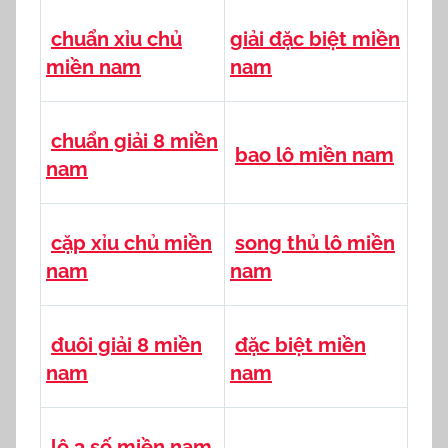
chuẩn xỉu chủ
giải đặc biệt miền
miền nam
nam
chuẩn giải 8 miền
bao lô miền nam
nam
cặp xỉu chủ miền
song thủ lô miền
nam
nam
đuôi giải 8 miền
đặc biệt miền
nam
nam
lô 3 số miền nam