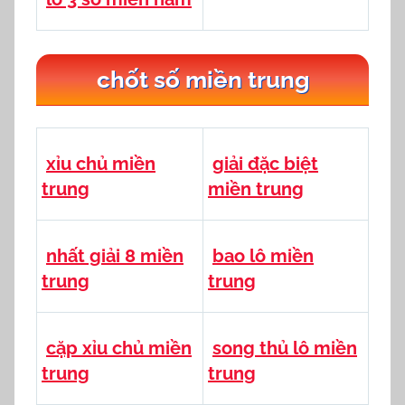
chốt số miền trung
xỉu chủ miền
giải đặc biệt
trung
miền trung
nhất giải 8 miền
bao lô miền
trung
trung
cặp xỉu chủ miền
song thủ lô miền
trung
trung