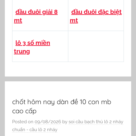
đầu đuôi giải 8
đầu đuôi đặc biệt
mt
mt
lô 3 số miền
trung
chốt hôm nay dàn đề 10 con mb
cao cấp
Posted on
09/08/2026
by
soi cầu bạch thủ lô 2 nháy
chuẩn - cầu lô 2 nháy