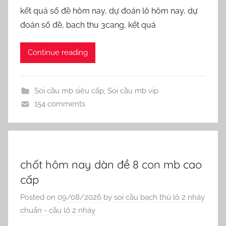
kết quả số đề hôm nay, dự đoán lô hôm nay, dự
đoán số đề, bach thu 3cang, kết quả
Continue reading
Soi cầu mb siêu cấp
,
Soi cầu mb vip
154 comments
chốt hôm nay dàn đề 8 con mb cao
cấp
Posted on
09/08/2026
by
soi cầu bạch thủ lô 2 nháy
chuẩn - cầu lô 2 nháy