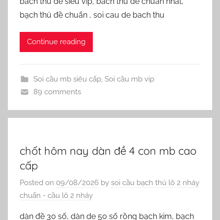
bach thu de sieu vip, bach thu de chuan nhat,
bạch thủ đề chuẩn , soi cau de bach thu
Continue reading
Soi cầu mb siêu cấp
,
Soi cầu mb vip
89 comments
chốt hôm nay dàn đề 4 con mb cao
cấp
Posted on
09/08/2026
by
soi cầu bạch thủ lô 2 nháy
chuẩn - cầu lô 2 nháy
dàn đề 30 số, dàn de 50 số rồng bạch kim, bạch