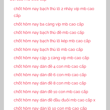
chốt hôm nay bạch thủ lô 2 nháy víp mb cao
cấp
chốt hôm nay ba càng víp mb cao cấp
chốt hôm nay bạch thủ đề mb cao cấp
chốt hôm nay bạch thủ lô kép mb cao cấp
chốt hôm nay bạch thủ lô mb cao cấp
chốt hôm nay cặp 3 càng víp mb cao cấp
chốt hôm nay dàn đề 4 con mb cao cấp
chốt hôm nay dàn đề 6 con mb cao cấp
chốt hôm nay dàn đề 8 con mb cao cấp
chốt hôm nay dàn đề 10 con mb cao cấp
chốt hôm nay dàn đề đầu đuôi mb cao cấp x
chốt hôm nay dàn lô 10 con mb cao cấp