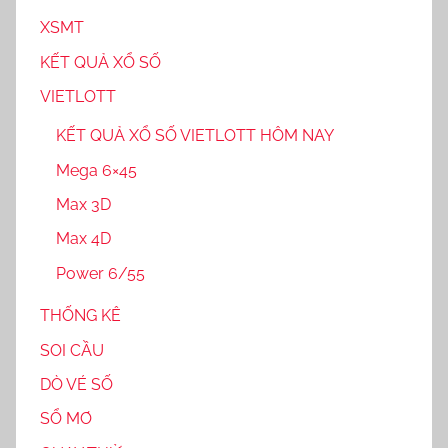
XSMT
KẾT QUẢ XỔ SỐ
VIETLOTT
KẾT QUẢ XỔ SỐ VIETLOTT HÔM NAY
Mega 6×45
Max 3D
Max 4D
Power 6/55
THỐNG KÊ
SOI CẦU
DÒ VÉ SỐ
SỔ MƠ