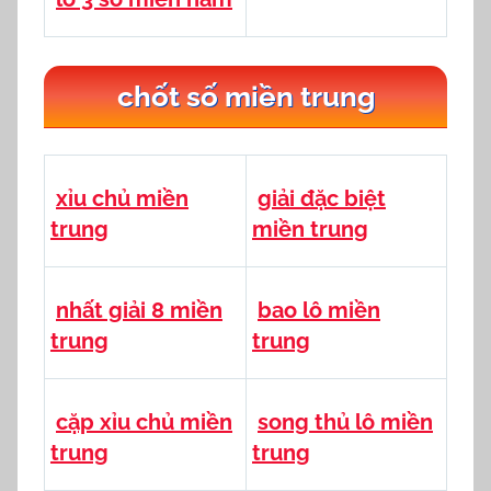
chốt số miền trung
xỉu chủ miền
giải đặc biệt
trung
miền trung
nhất giải 8 miền
bao lô miền
trung
trung
cặp xỉu chủ miền
song thủ lô miền
trung
trung