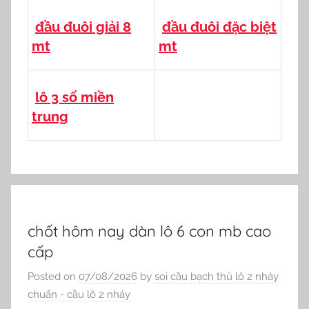
đầu đuôi giải 8
đầu đuôi đặc biệt
mt
mt
lô 3 số miền
trung
chốt hôm nay dàn lô 6 con mb cao
cấp
Posted on
07/08/2026
by
soi cầu bạch thủ lô 2 nháy
chuẩn - cầu lô 2 nháy