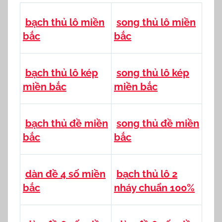
bạch thủ lô miền
song thủ lô miền
bắc
bắc
bạch thủ lô kép
song thủ lô kép
miền bắc
miền bắc
bạch thủ đề miền
song thủ đề miền
bắc
bắc
dàn đề 4 số miền
bạch thủ lô 2
bắc
nháy chuẩn 100%