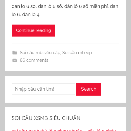
dan lo 6 so, dàn lô 6 số, dàn lô 6 số miền phí, dan
lo 6, dan lo 4
Continue reading
Soi cầu mb siêu cấp
,
Soi cầu mb vip
86 comments
Search
SOI CẦU XSMB SIÊU CHUẨN