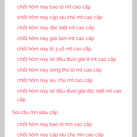
chốt hôm nay bao lô mt cao cấp
chốt hôm nay cặp xíu chủ mt cao cấp
chốt hôm nay đặc biệt mt cao cấp
chốt hôm nay giải tám mt cao cấp
chốt hôm nay lô 3 số mt cao cấp
chốt hôm nay sớ đầu đuôi giải 8 mt cao cấp
chốt hôm nay song thủ lô mt cao cấp
chốt hôm nay xíu chủ mt cao cấp
chốt hôm nay sớ đầu đuôi giải đặc biệt mt cao
cấp
Soi cầu mn siêu cấp
chốt hôm nay bao lô mn cao cấp
chốt hôm nay cặp xíu chủ mn cao cấp