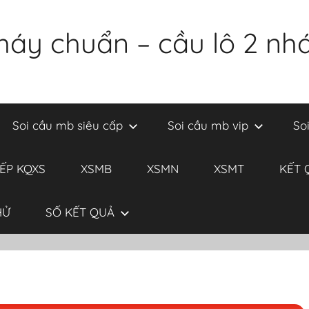
nháy chuẩn – cầu lô 2 nh
Soi cầu mb siêu cấp
Soi cầu mb vip
So
IẾP KQXS
XSMB
XSMN
XSMT
KẾT 
HỬ
SỐ KẾT QUẢ