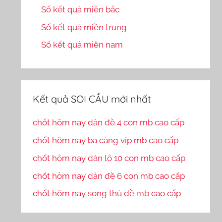
Số kết quả miền bắc
Số kết quả miền trung
Số kết quả miền nam
Kết quả SOI CẦU mới nhất
chốt hôm nay dàn đề 4 con mb cao cấp
chốt hôm nay ba càng víp mb cao cấp
chốt hôm nay dàn lô 10 con mb cao cấp
chốt hôm nay dàn đề 6 con mb cao cấp
chốt hôm nay song thủ đề mb cao cấp