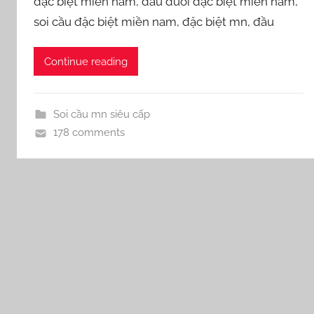
đặc biệt miền nam, đầu đuôi đặc biệt miền nam,
soi cầu đặc biệt miền nam, đặc biệt mn, đầu
Continue reading
Soi cầu mn siêu cấp
178 comments