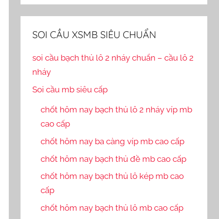
SOI CẦU XSMB SIÊU CHUẨN
soi cầu bạch thủ lô 2 nháy chuẩn – cầu lô 2
nháy
Soi cầu mb siêu cấp
chốt hôm nay bạch thủ lô 2 nháy víp mb
cao cấp
chốt hôm nay ba càng víp mb cao cấp
chốt hôm nay bạch thủ đề mb cao cấp
chốt hôm nay bạch thủ lô kép mb cao
cấp
chốt hôm nay bạch thủ lô mb cao cấp