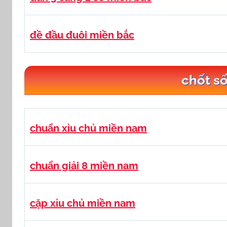
đề đầu đuôi miền bắc
chốt s
chuẩn xỉu chủ miền nam
chuẩn giải 8 miền nam
cặp xỉu chủ miền nam