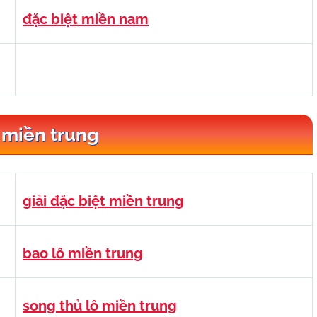
đặc biệt miền nam
 miền trung
giải đặc biệt miền trung
bao lô miền trung
song thủ lô miền trung