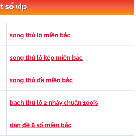
t số vip
song thủ lô miền bắc
song thủ lô kép miền bắc
song thủ đề miền bắc
bạch thủ lô 2 nháy chuẩn 100%
dàn đề 8 số miền bắc