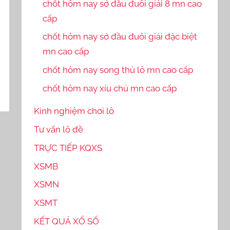
chốt hôm nay sớ đầu đuôi giải 8 mn cao
cấp
chốt hôm nay sớ đầu đuôi giải đặc biệt
mn cao cấp
chốt hôm nay song thủ lô mn cao cấp
chốt hôm nay xíu chủ mn cao cấp
Kinh nghiệm chơi lô
Tư vấn lô đề
TRỰC TIẾP KQXS
XSMB
XSMN
XSMT
KẾT QUẢ XỔ SỐ