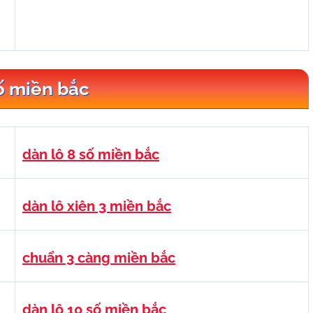
ố miền bắc
dàn lô 8 số miền bắc
dàn lô xiên 3 miền bắc
chuẩn 3 càng miền bắc
dàn lô 10 số miền bắc