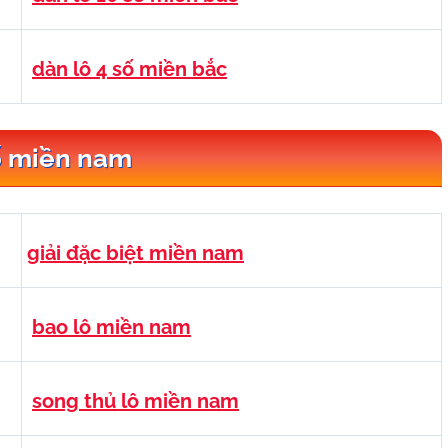
dàn lô 4 số miền bắc
ố miền nam
giải đặc biệt miền nam
bao lô miền nam
song thủ lô miền nam