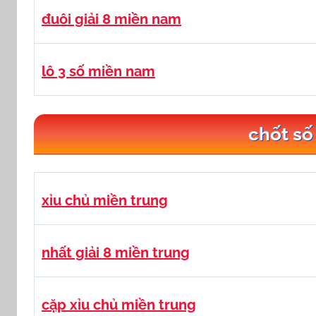
đuôi giải 8 miền nam
lô 3 số miền nam
chốt số
xỉu chủ miền trung
nhất giải 8 miền trung
cặp xỉu chủ miền trung