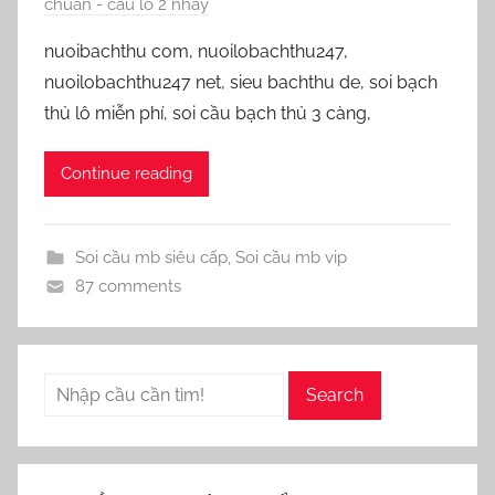
chuẩn - cầu lô 2 nháy
nuoibachthu com, nuoilobachthu247,
nuoilobachthu247 net, sieu bachthu de, soi bạch
thủ lô miễn phí, soi cầu bạch thủ 3 càng,
Continue reading
Soi cầu mb siêu cấp
,
Soi cầu mb vip
87 comments
Search