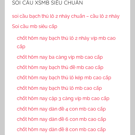
SOI CẦU XSMB SIÊU CHUẨN
soi cầu bạch thủ lô 2 nháy chuẩn – cầu lô 2 nháy
Soi cầu mb siêu cấp
chốt hôm nay bạch thủ lô 2 nháy víp mb cao
cấp
chốt hôm nay ba càng víp mb cao cấp
chốt hôm nay bạch thủ đề mb cao cấp
chốt hôm nay bạch thủ lô kép mb cao cấp
chốt hôm nay bạch thủ lô mb cao cấp
chốt hôm nay cặp 3 càng víp mb cao cấp
chốt hôm nay dàn đề 4 con mb cao cấp
chốt hôm nay dàn đề 6 con mb cao cấp
chốt hôm nay dàn đề 8 con mb cao cấp