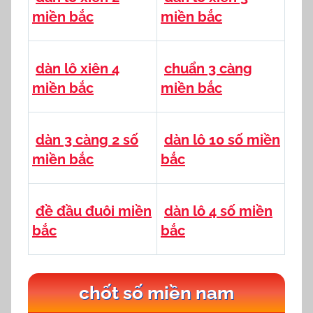
miền bắc
miền bắc
dàn lô xiên 4
chuẩn 3 càng
miền bắc
miền bắc
dàn 3 càng 2 số
dàn lô 10 số miền
miền bắc
bắc
đề đầu đuôi miền
dàn lô 4 số miền
bắc
bắc
chốt số miền nam