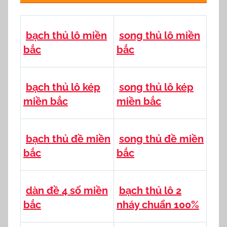
bạch thủ lô miền
song thủ lô miền
bắc
bắc
bạch thủ lô kép
song thủ lô kép
miền bắc
miền bắc
bạch thủ đề miền
song thủ đề miền
bắc
bắc
dàn đề 4 số miền
bạch thủ lô 2
bắc
nháy chuẩn 100%