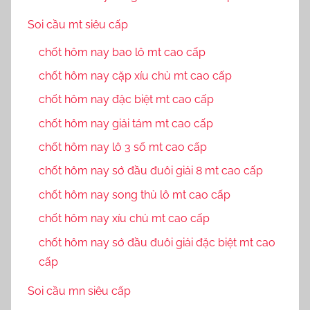
Soi cầu mt siêu cấp
chốt hôm nay bao lô mt cao cấp
chốt hôm nay cặp xíu chủ mt cao cấp
chốt hôm nay đặc biệt mt cao cấp
chốt hôm nay giải tám mt cao cấp
chốt hôm nay lô 3 số mt cao cấp
chốt hôm nay sớ đầu đuôi giải 8 mt cao cấp
chốt hôm nay song thủ lô mt cao cấp
chốt hôm nay xíu chủ mt cao cấp
chốt hôm nay sớ đầu đuôi giải đặc biệt mt cao
cấp
Soi cầu mn siêu cấp