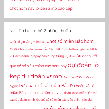
chốt hôm nay lô xiên 2 mb cao cấp
soi cầu bạch thủ 2 nháy chuẩn
Chốt số miền Bắc hôm
Chốt số giờ vàng miền bắc
nay
Chốt số đẹp miền Bắc
Cách bắt lô chuẩn theo ngày
cách tính
Dự đoán kết
Cách đánh lô ngày nào cũng trúng
dự đoán
lô
dự đoán lô
quả xổ số siêu chính xác hôm nay
kép
dự đoán xsmb
Dự đoán XSMB Minh
Dự đoán xổ số miền Bắc
Dự đoán xổ số
Ngọc
miền Bắc chính xác hôm nay
Dự đoán xổ số miền Bắc thứ
dự
sáu Dự đoán xsmb kết quả xổ số miền bắc siêu chính xác
giờ vàng chốt số