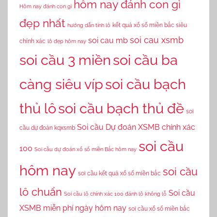
hôm nay đánh con gì
Hôm nay đánh con gì
đẹp nhất
kết quả xổ số miền bắc siêu
hướng dẫn tính lô
soi cau xsmb
soi cau mb
chính xác
lô đẹp hôm nay
soi cầu 3 miền
soi cầu ba
càng siêu víp
soi cầu bạch
thủ lô
soi cầu bạch thủ đề
soi
Soi cầu Dự đoán XSMB chính xác
cầu dự đoán kqxsmb
soi cầu
100
Soi cầu dự đoán xổ số miền Bắc hôm nay
hôm nay
soi cầu
soi cầu kết quả xổ số miền bắc
lô chuẩn
Soi cầu
Soi cầu lô chính xác 100 đánh lô không lỗ
XSMB miễn phí ngày hôm nay
soi cầu xổ số miền bắc