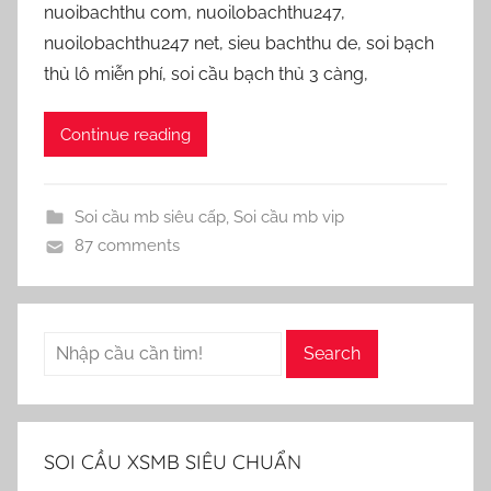
nuoibachthu com, nuoilobachthu247,
nuoilobachthu247 net, sieu bachthu de, soi bạch
thủ lô miễn phí, soi cầu bạch thủ 3 càng,
Continue reading
Soi cầu mb siêu cấp
,
Soi cầu mb vip
87 comments
Search
SOI CẦU XSMB SIÊU CHUẨN