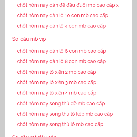
chốt hôm nay dàn đề đầu đuôi mb cao cấp x
chốt hôm nay dàn lô 10 con mb cao cấp
chốt hôm nay dàn lô 4 con mb cao cấp
Soi cầu mb vip
chốt hôm nay dàn lô 6 con mb cao cấp
chốt hôm nay dàn lô 8 con mb cao cấp
chốt hôm nay lô xiên 2 mb cao cấp
chốt hôm nay lô xiên 3 mb cao cấp
chốt hôm nay lô xiên 4 mb cao cấp
chốt hôm nay song thủ đề mb cao cấp
chốt hôm nay song thủ lô kép mb cao cấp
chốt hôm nay song thủ lô mb cao cấp