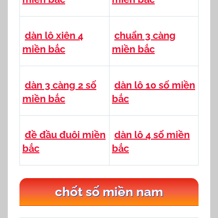
dàn lô xiên 4
chuẩn 3 càng
miền bắc
miền bắc
dàn 3 càng 2 số
dàn lô 10 số miền
miền bắc
bắc
đề đầu đuôi miền
dàn lô 4 số miền
bắc
bắc
chốt số miền nam