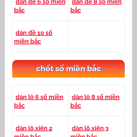
dàn đề 6 số miền
dàn đề 8 số miền
bắc
bắc
dàn đề 10 số
miền bắc
chốt số miền bắc
dàn lô 6 số miền
dàn lô 8 số miền
bắc
bắc
dàn lô xiên 2
dàn lô xiên 3
miền bắc
miền bắc