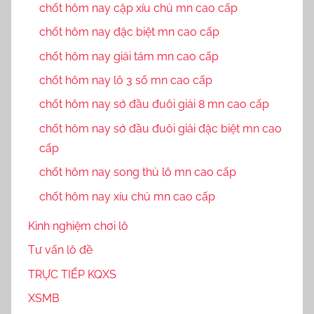
chốt hôm nay cặp xíu chủ mn cao cấp
chốt hôm nay đặc biệt mn cao cấp
chốt hôm nay giải tám mn cao cấp
chốt hôm nay lô 3 số mn cao cấp
chốt hôm nay sớ đầu đuôi giải 8 mn cao cấp
chốt hôm nay sớ đầu đuôi giải đặc biệt mn cao
cấp
chốt hôm nay song thủ lô mn cao cấp
chốt hôm nay xíu chủ mn cao cấp
Kinh nghiệm chơi lô
Tư vấn lô đề
TRỰC TIẾP KQXS
XSMB