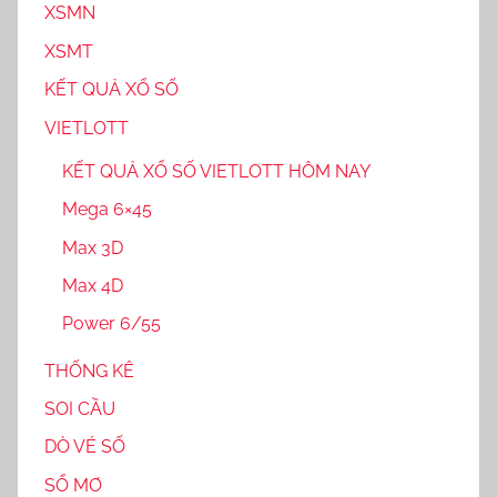
XSMN
XSMT
KẾT QUẢ XỔ SỐ
VIETLOTT
KẾT QUẢ XỔ SỐ VIETLOTT HÔM NAY
Mega 6×45
Max 3D
Max 4D
Power 6/55
THỐNG KÊ
SOI CẦU
DÒ VÉ SỐ
SỔ MƠ