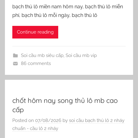
bạch thủ lô miền nam hôm nay, bạch thủ lô miễn
phí, bạch thủ lô mỗi ngày, bạch thủ lô
Continue reading
Soi cầu mb siêu cấp
,
Soi cầu mb vip
86 comments
chốt hôm nay song thủ lô mb cao
cấp
Posted on
07/08/2026
by
soi cầu bạch thủ lô 2 nháy
chuẩn - cầu lô 2 nháy