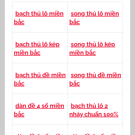
bạch thủ lô miền
song thủ lô miền
bắc
bắc
bạch thủ lô kép
song thủ lô kép
miền bắc
miền bắc
bạch thủ đề miền
song thủ đề miền
bắc
bắc
dàn đề 4 số miền
bạch thủ lô 2
bắc
nháy chuẩn 100%