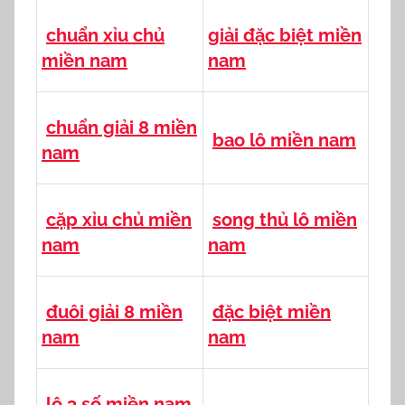
chuẩn xỉu chủ
giải đặc biệt miền
miền nam
nam
chuẩn giải 8 miền
bao lô miền nam
nam
cặp xỉu chủ miền
song thủ lô miền
nam
nam
đuôi giải 8 miền
đặc biệt miền
nam
nam
lô 3 số miền nam