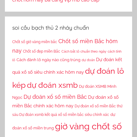
soi cầu bạch thủ 2 nháy chuẩn
Chốt số miền Bắc hôm
Chốt số giờ vàng miền bắc
nay
Chốt số đẹp miền Bắc
Cách bắt lô chuẩn theo ngày
cách tính
Dự đoán kết
Cách đánh lô ngày nào cũng trúng
dự đoán
lô
dự đoán lô
quả xổ số siêu chính xác hôm nay
kép
dự đoán xsmb
Dự đoán XSMB Minh
Dự đoán xổ số miền Bắc
Dự đoán xổ số
Ngọc
miền Bắc chính xác hôm nay
Dự đoán xổ số miền Bắc thứ
dự
sáu Dự đoán xsmb kết quả xổ số miền bắc siêu chính xác
giờ vàng chốt số
đoán xổ số miền trung