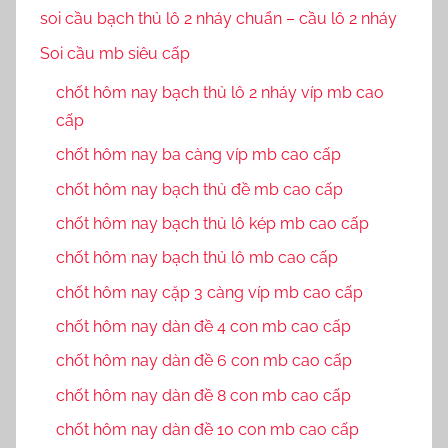
soi cầu bạch thủ lô 2 nháy chuẩn – cầu lô 2 nháy
Soi cầu mb siêu cấp
chốt hôm nay bạch thủ lô 2 nháy víp mb cao
cấp
chốt hôm nay ba càng víp mb cao cấp
chốt hôm nay bạch thủ đề mb cao cấp
chốt hôm nay bạch thủ lô kép mb cao cấp
chốt hôm nay bạch thủ lô mb cao cấp
chốt hôm nay cặp 3 càng víp mb cao cấp
chốt hôm nay dàn đề 4 con mb cao cấp
chốt hôm nay dàn đề 6 con mb cao cấp
chốt hôm nay dàn đề 8 con mb cao cấp
chốt hôm nay dàn đề 10 con mb cao cấp