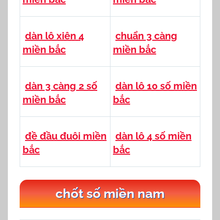
dàn lô xiên 4
chuẩn 3 càng
miền bắc
miền bắc
dàn 3 càng 2 số
dàn lô 10 số miền
miền bắc
bắc
đề đầu đuôi miền
dàn lô 4 số miền
bắc
bắc
chốt số miền nam