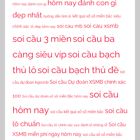
hôm nay đánh con gì
Hôm nay đánh con gì
đẹp nhất
kết quả xổ số miền bắc siêu
hướng dẫn tính lô
soi cau xsmb
soi cau mb
chính xác
lô đẹp hôm nay
soi cầu 3 miền
soi cầu ba
càng siêu víp
soi cầu bạch
thủ lô
soi cầu bạch thủ đề
soi
Soi cầu Dự đoán XSMB chính xác
cầu dự đoán kqxsmb
soi cầu
100
Soi cầu dự đoán xổ số miền Bắc hôm nay
hôm nay
soi cầu
soi cầu kết quả xổ số miền bắc
lô chuẩn
Soi cầu
Soi cầu lô chính xác 100 đánh lô không lỗ
XSMB miễn phí ngày hôm nay
soi cầu xổ số miền bắc