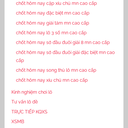
chốt hôm nay cặp xíu chủ mn cao cấp
chốt hôm nay đặc biệt mn cao cấp
chốt hôm nay giải tám mn cao cấp
chốt hôm nay lô 3 số mn cao cấp
chốt hôm nay sớ đầu đuôi giải 8 mn cao cấp
chốt hôm nay sớ đầu đuôi giải đặc biệt mn cao
cấp
chốt hôm nay song thủ lô mn cao cấp
chốt hôm nay xíu chủ mn cao cấp
Kinh nghiệm chơi lô
Tư vấn lô đề
TRỰC TIẾP KQXS
XSMB