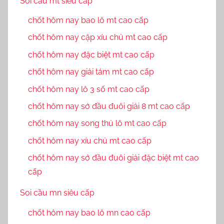
Soi cầu mt siêu cấp
chốt hôm nay bao lô mt cao cấp
chốt hôm nay cặp xíu chủ mt cao cấp
chốt hôm nay đặc biệt mt cao cấp
chốt hôm nay giải tám mt cao cấp
chốt hôm nay lô 3 số mt cao cấp
chốt hôm nay sớ đầu đuôi giải 8 mt cao cấp
chốt hôm nay song thủ lô mt cao cấp
chốt hôm nay xíu chủ mt cao cấp
chốt hôm nay sớ đầu đuôi giải đặc biệt mt cao
cấp
Soi cầu mn siêu cấp
chốt hôm nay bao lô mn cao cấp