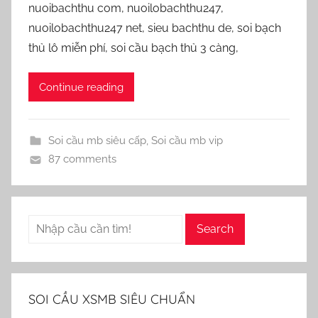
nuoibachthu com, nuoilobachthu247,
nuoilobachthu247 net, sieu bachthu de, soi bạch
thủ lô miễn phí, soi cầu bạch thủ 3 càng,
Continue reading
Soi cầu mb siêu cấp
,
Soi cầu mb vip
87 comments
Search
SOI CẦU XSMB SIÊU CHUẨN