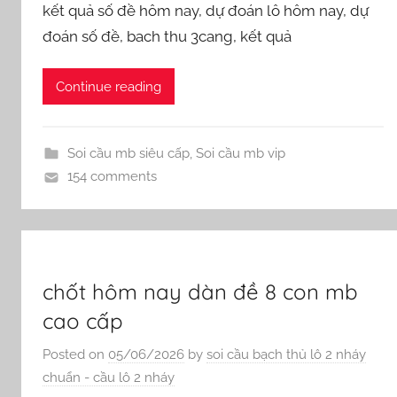
kết quả số đề hôm nay, dự đoán lô hôm nay, dự
đoán số đề, bach thu 3cang, kết quả
Continue reading
Soi cầu mb siêu cấp
,
Soi cầu mb vip
154 comments
chốt hôm nay dàn đề 8 con mb
cao cấp
Posted on
05/06/2026
by
soi cầu bạch thủ lô 2 nháy
chuẩn - cầu lô 2 nháy