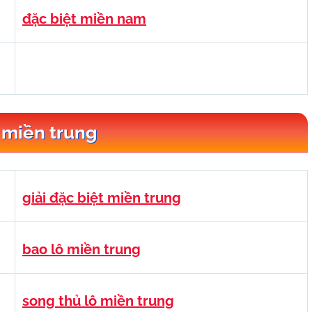
đặc biệt miền nam
 miền trung
giải đặc biệt miền trung
bao lô miền trung
song thủ lô miền trung