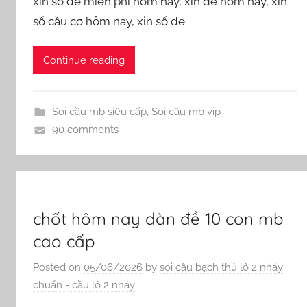
xin số de miễn phí hôm nay, xin đề hôm nay, xin
số cầu cơ hôm nay, xin số de
Continue reading
Soi cầu mb siêu cấp
,
Soi cầu mb vip
90 comments
chốt hôm nay dàn đề 10 con mb
cao cấp
Posted on
05/06/2026
by
soi cầu bạch thủ lô 2 nháy
chuẩn - cầu lô 2 nháy