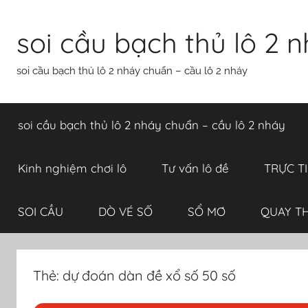
Skip
to
soi cầu bạch thủ lô 2 
content
soi cầu bạch thủ lô 2 nháy chuẩn – cầu lô 2 nháy
soi cầu bạch thủ lô 2 nháy chuẩn – cầu lô 2 nháy
Kinh nghiệm chơi lô
Tư vấn lô đề
TRỰC T
SOI CẦU
DÒ VÉ SỐ
SỔ MƠ
QUAY T
Thẻ:
dự đoán dàn đề xổ số 50 số