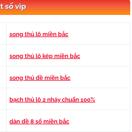
t số vip
song thủ lô miền bắc
song thủ lô kép miền bắc
song thủ đề miền bắc
bạch thủ lô 2 nháy chuẩn 100%
dàn đề 8 số miền bắc