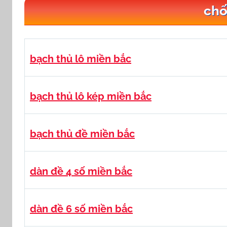
chố
bạch thủ lô miền bắc
bạch thủ lô kép miền bắc
bạch thủ đề miền bắc
dàn đề 4 số miền bắc
dàn đề 6 số miền bắc