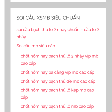
SOI CẦU XSMB SIÊU CHUẨN
soi cầu bạch thủ lô 2 nháy chuẩn – cầu lô 2
nháy
Soi cầu mb siêu cấp
chốt hôm nay bạch thủ lô 2 nháy víp mb
cao cấp
chốt hôm nay ba càng víp mb cao cấp
chốt hôm nay bạch thủ đề mb cao cấp
chốt hôm nay bạch thủ lô kép mb cao
cấp
chốt hôm nay bạch thủ lô mb cao cấp