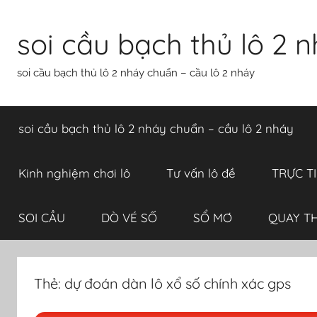
Skip
to
soi cầu bạch thủ lô 2 
content
soi cầu bạch thủ lô 2 nháy chuẩn – cầu lô 2 nháy
soi cầu bạch thủ lô 2 nháy chuẩn – cầu lô 2 nháy
Kinh nghiệm chơi lô
Tư vấn lô đề
TRỰC T
SOI CẦU
DÒ VÉ SỐ
SỔ MƠ
QUAY T
Thẻ:
dự đoán dàn lô xổ số chính xác gps