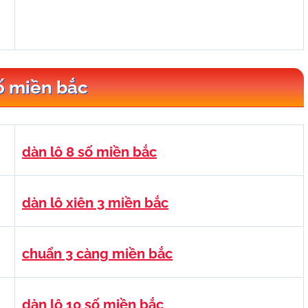
ố miền bắc
dàn lô 8 số miền bắc
dàn lô xiên 3 miền bắc
chuẩn 3 càng miền bắc
dàn lô 10 số miền bắc