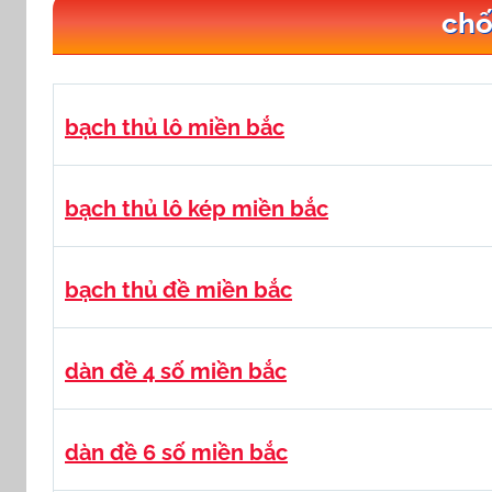
chố
bạch thủ lô miền bắc
bạch thủ lô kép miền bắc
bạch thủ đề miền bắc
dàn đề 4 số miền bắc
dàn đề 6 số miền bắc