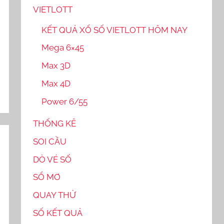
VIETLOTT
KẾT QUẢ XỔ SỐ VIETLOTT HÔM NAY
Mega 6×45
Max 3D
Max 4D
Power 6/55
THỐNG KÊ
SOI CẦU
DÒ VÉ SỐ
SỔ MƠ
QUAY THỬ
SỐ KẾT QUẢ