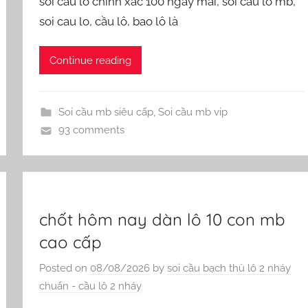
soi cau lo chinh xac 100 ngay mai, soi cau lo mb,
soi cau lo, cầu lô, bao lô là
Continue reading
Soi cầu mb siêu cấp
,
Soi cầu mb vip
93 comments
chốt hôm nay dàn lô 10 con mb
cao cấp
Posted on
08/08/2026
by
soi cầu bạch thủ lô 2 nháy
chuẩn - cầu lô 2 nháy