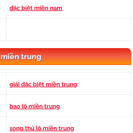
đặc biệt miền nam
 miền trung
giải đặc biệt miền trung
bao lô miền trung
song thủ lô miền trung