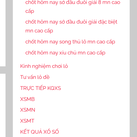
chốt hôm nay sớ đầu đuôi giải 8 mn cao
cấp
chốt hôm nay sớ đầu đuôi giải đặc biệt
mn cao cấp
chốt hôm nay song thủ lô mn cao cấp
chốt hôm nay xíu chủ mn cao cấp
Kinh nghiệm chơi lô
Tư vấn lô đề
TRỰC TIẾP KQXS
XSMB
XSMN
XSMT
KẾT QUẢ XỔ SỐ