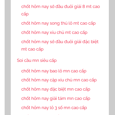
chốt hôm nay sớ đầu đuôi giải 8 mt cao
cấp
chốt hôm nay song thủ lô mt cao cấp
chốt hôm nay xíu chủ mt cao cấp
chốt hôm nay sớ đầu đuôi giải đặc biệt
mt cao cấp
Soi cầu mn siêu cấp
chốt hôm nay bao lô mn cao cấp
chốt hôm nay cặp xíu chủ mn cao cấp
chốt hôm nay đặc biệt mn cao cấp
chốt hôm nay giải tám mn cao cấp
chốt hôm nay lô 3 số mn cao cấp