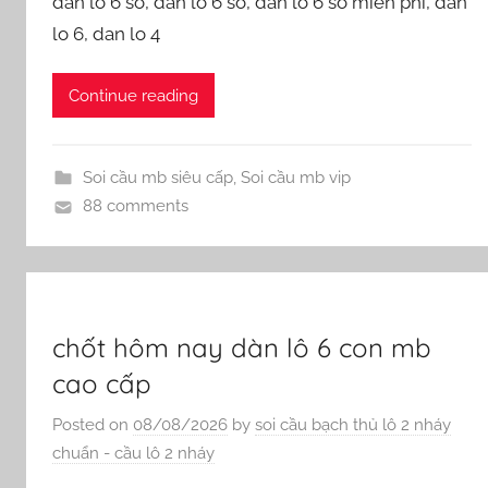
dan lo 6 so, dàn lô 6 số, dàn lô 6 số miền phí, dan
lo 6, dan lo 4
Continue reading
Soi cầu mb siêu cấp
,
Soi cầu mb vip
88 comments
chốt hôm nay dàn lô 6 con mb
cao cấp
Posted on
08/08/2026
by
soi cầu bạch thủ lô 2 nháy
chuẩn - cầu lô 2 nháy