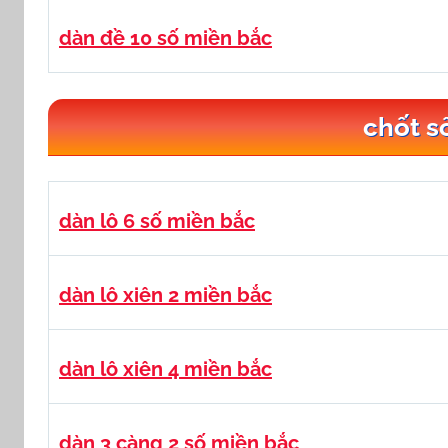
dàn đề 10 số miền bắc
chốt s
dàn lô 6 số miền bắc
dàn lô xiên 2 miền bắc
dàn lô xiên 4 miền bắc
dàn 3 càng 2 số miền bắc