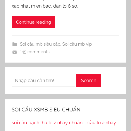
xac nhat mien bac, dan lo 6 so,
Continue reading
Soi cầu mb siêu cấp
,
Soi cầu mb vip
145 comments
Search
SOI CẦU XSMB SIÊU CHUẨN
soi cầu bạch thủ lô 2 nháy chuẩn – cầu lô 2 nháy