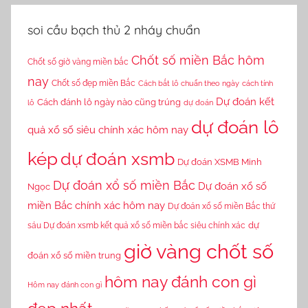
soi cầu bạch thủ 2 nháy chuẩn
Chốt số miền Bắc hôm
Chốt số giờ vàng miền bắc
nay
Chốt số đẹp miền Bắc
Cách bắt lô chuẩn theo ngày
cách tính
Dự đoán kết
Cách đánh lô ngày nào cũng trúng
dự đoán
lô
dự đoán lô
quả xổ số siêu chính xác hôm nay
kép
dự đoán xsmb
Dự đoán XSMB Minh
Dự đoán xổ số miền Bắc
Dự đoán xổ số
Ngọc
miền Bắc chính xác hôm nay
Dự đoán xổ số miền Bắc thứ
dự
sáu Dự đoán xsmb kết quả xổ số miền bắc siêu chính xác
giờ vàng chốt số
đoán xổ số miền trung
hôm nay đánh con gì
Hôm nay đánh con gì