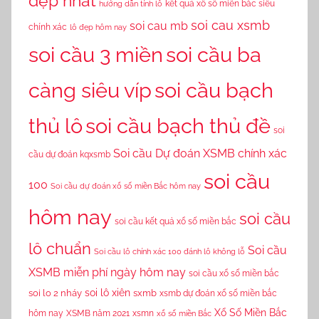
đẹp nhất
kết quả xổ số miền bắc siêu
hướng dẫn tính lô
soi cau xsmb
soi cau mb
chính xác
lô đẹp hôm nay
soi cầu 3 miền
soi cầu ba
càng siêu víp
soi cầu bạch
thủ lô
soi cầu bạch thủ đề
soi
Soi cầu Dự đoán XSMB chính xác
cầu dự đoán kqxsmb
soi cầu
100
Soi cầu dự đoán xổ số miền Bắc hôm nay
hôm nay
soi cầu
soi cầu kết quả xổ số miền bắc
lô chuẩn
Soi cầu
Soi cầu lô chính xác 100 đánh lô không lỗ
XSMB miễn phí ngày hôm nay
soi cầu xổ số miền bắc
soi lo 2 nháy
soi lô xiên
sxmb
xsmb dự đoán xổ số miền bắc
Xổ Số Miền Bắc
hôm nay
XSMB năm 2021
xsmn
xổ số miền Bắc