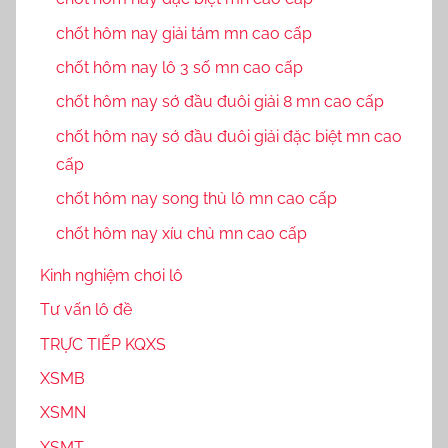
chốt hôm nay giải tám mn cao cấp
chốt hôm nay lô 3 số mn cao cấp
chốt hôm nay sớ đầu đuôi giải 8 mn cao cấp
chốt hôm nay sớ đầu đuôi giải đặc biệt mn cao
cấp
chốt hôm nay song thủ lô mn cao cấp
chốt hôm nay xíu chủ mn cao cấp
Kinh nghiệm chơi lô
Tư vấn lô đề
TRỰC TIẾP KQXS
XSMB
XSMN
XSMT