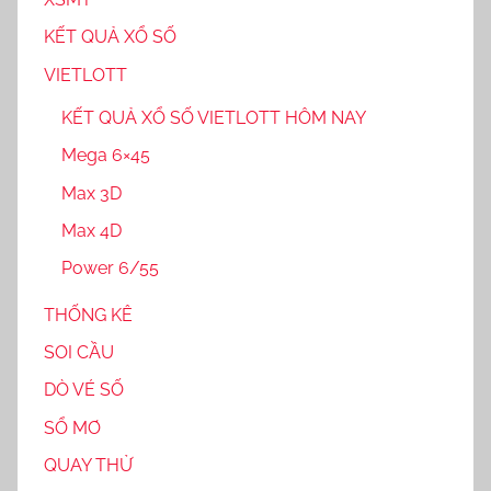
KẾT QUẢ XỔ SỐ
VIETLOTT
KẾT QUẢ XỔ SỐ VIETLOTT HÔM NAY
Mega 6×45
Max 3D
Max 4D
Power 6/55
THỐNG KÊ
SOI CẦU
DÒ VÉ SỐ
SỔ MƠ
QUAY THỬ