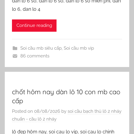
dan lo 6 so, dàn lô 6 số, dàn lô 6 số miền phí, dan
lo 6, dan lo 4
Continue reading
Soi cầu mb siêu cấp
,
Soi cầu mb vip
86 comments
chốt hôm nay dàn lô 10 con mb cao
cấp
Posted on
08/08/2026
by
soi cầu bạch thủ lô 2 nháy
chuẩn - cầu lô 2 nháy
lô đẹp hôm nay, soi cau lo vip, soi cau lo chinh