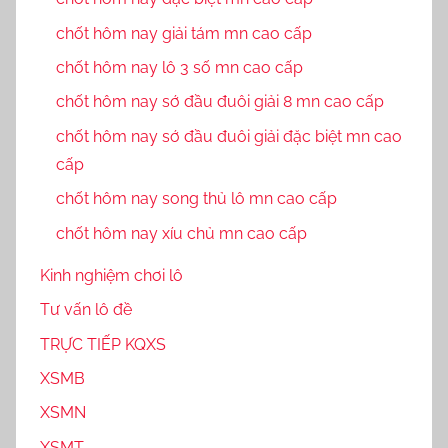
chốt hôm nay giải tám mn cao cấp
chốt hôm nay lô 3 số mn cao cấp
chốt hôm nay sớ đầu đuôi giải 8 mn cao cấp
chốt hôm nay sớ đầu đuôi giải đặc biệt mn cao
cấp
chốt hôm nay song thủ lô mn cao cấp
chốt hôm nay xíu chủ mn cao cấp
Kinh nghiệm chơi lô
Tư vấn lô đề
TRỰC TIẾP KQXS
XSMB
XSMN
XSMT