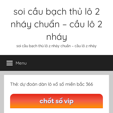
Skip
soi cầu bạch thủ lô 2
to
content
nháy chuẩn – cầu lô 2
nháy
soi cầu bạch thủ lô 2 nháy chuẩn – cầu lô 2 nháy
Menu
Thẻ:
dự đoán dàn lô xổ số miền bắc 366
chốt số vip