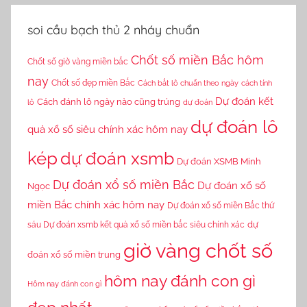
soi cầu bạch thủ 2 nháy chuẩn
Chốt số miền Bắc hôm
Chốt số giờ vàng miền bắc
nay
Chốt số đẹp miền Bắc
Cách bắt lô chuẩn theo ngày
cách tính
Dự đoán kết
Cách đánh lô ngày nào cũng trúng
dự đoán
lô
dự đoán lô
quả xổ số siêu chính xác hôm nay
kép
dự đoán xsmb
Dự đoán XSMB Minh
Dự đoán xổ số miền Bắc
Dự đoán xổ số
Ngọc
miền Bắc chính xác hôm nay
Dự đoán xổ số miền Bắc thứ
dự
sáu Dự đoán xsmb kết quả xổ số miền bắc siêu chính xác
giờ vàng chốt số
đoán xổ số miền trung
hôm nay đánh con gì
Hôm nay đánh con gì