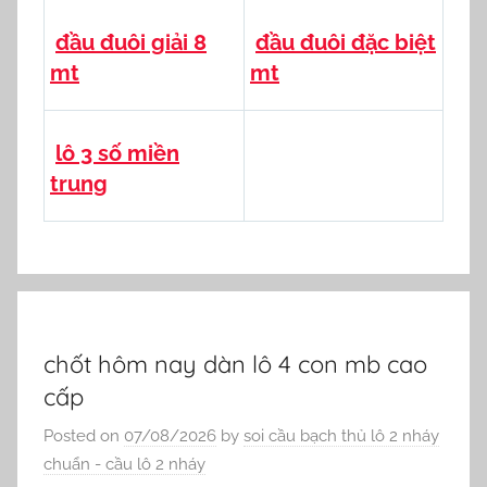
đầu đuôi giải 8
đầu đuôi đặc biệt
mt
mt
lô 3 số miền
trung
chốt hôm nay dàn lô 4 con mb cao
cấp
Posted on
07/08/2026
by
soi cầu bạch thủ lô 2 nháy
chuẩn - cầu lô 2 nháy