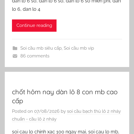
dan lo 6 so, dàn lô 6 số, dàn lô 6 số miền phí, dan
lo 6, dan lo 4
Continue reading
Soi cầu mb siêu cấp
,
Soi cầu mb vip
86 comments
chốt hôm nay dàn lô 8 con mb cao
cấp
Posted on
07/08/2026
by
soi cầu bạch thủ lô 2 nháy
chuẩn - cầu lô 2 nháy
soi cau lo chinh xac 100 ngay mai, soi cau lo mb,