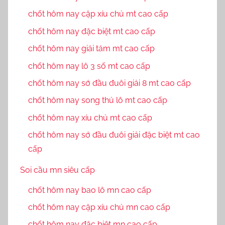
chốt hôm nay cặp xíu chủ mt cao cấp
chốt hôm nay đặc biệt mt cao cấp
chốt hôm nay giải tám mt cao cấp
chốt hôm nay lô 3 số mt cao cấp
chốt hôm nay sớ đầu đuôi giải 8 mt cao cấp
chốt hôm nay song thủ lô mt cao cấp
chốt hôm nay xíu chủ mt cao cấp
chốt hôm nay sớ đầu đuôi giải đặc biệt mt cao
cấp
Soi cầu mn siêu cấp
chốt hôm nay bao lô mn cao cấp
chốt hôm nay cặp xíu chủ mn cao cấp
chốt hôm nay đặc biệt mn cao cấp