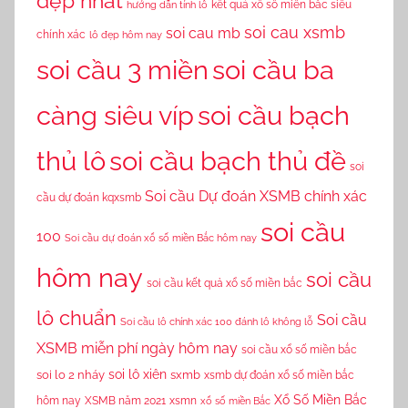
đẹp nhất
kết quả xổ số miền bắc siêu
hướng dẫn tính lô
soi cau xsmb
soi cau mb
chính xác
lô đẹp hôm nay
soi cầu 3 miền
soi cầu ba
càng siêu víp
soi cầu bạch
thủ lô
soi cầu bạch thủ đề
soi
Soi cầu Dự đoán XSMB chính xác
cầu dự đoán kqxsmb
soi cầu
100
Soi cầu dự đoán xổ số miền Bắc hôm nay
hôm nay
soi cầu
soi cầu kết quả xổ số miền bắc
lô chuẩn
Soi cầu
Soi cầu lô chính xác 100 đánh lô không lỗ
XSMB miễn phí ngày hôm nay
soi cầu xổ số miền bắc
soi lo 2 nháy
soi lô xiên
sxmb
xsmb dự đoán xổ số miền bắc
Xổ Số Miền Bắc
hôm nay
XSMB năm 2021
xsmn
xổ số miền Bắc