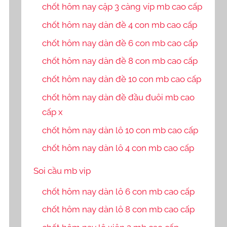
chốt hôm nay cặp 3 càng víp mb cao cấp
chốt hôm nay dàn đề 4 con mb cao cấp
chốt hôm nay dàn đề 6 con mb cao cấp
chốt hôm nay dàn đề 8 con mb cao cấp
chốt hôm nay dàn đề 10 con mb cao cấp
chốt hôm nay dàn đề đầu đuôi mb cao
cấp x
chốt hôm nay dàn lô 10 con mb cao cấp
chốt hôm nay dàn lô 4 con mb cao cấp
Soi cầu mb vip
chốt hôm nay dàn lô 6 con mb cao cấp
chốt hôm nay dàn lô 8 con mb cao cấp