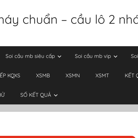
nháy chuẩn – cầu lô 2 nh
Soi cầu mb siêu cấp
Soi cầu mb vip
So
IẾP KQXS
XSMB
XSMN
XSMT
KẾT 
HỬ
SỐ KẾT QUẢ