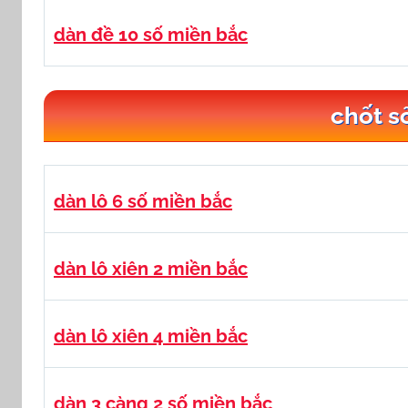
dàn đề 10 số miền bắc
chốt s
dàn lô 6 số miền bắc
dàn lô xiên 2 miền bắc
dàn lô xiên 4 miền bắc
dàn 3 càng 2 số miền bắc