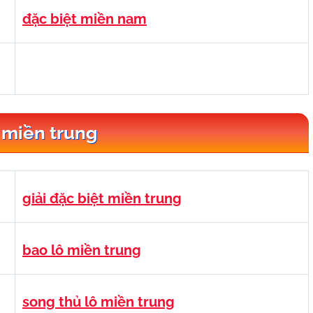
đặc biệt miền nam
 miền trung
giải đặc biệt miền trung
bao lô miền trung
song thủ lô miền trung