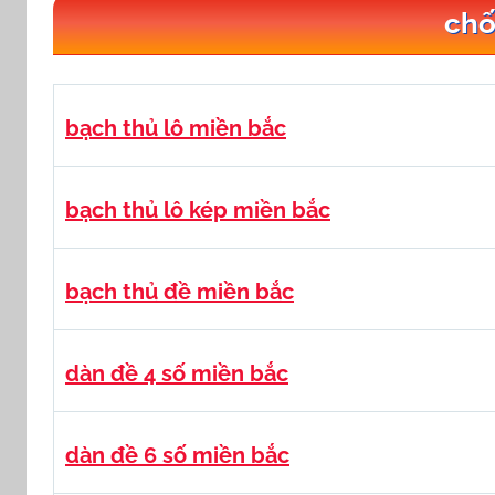
chố
bạch thủ lô miền bắc
bạch thủ lô kép miền bắc
bạch thủ đề miền bắc
dàn đề 4 số miền bắc
dàn đề 6 số miền bắc