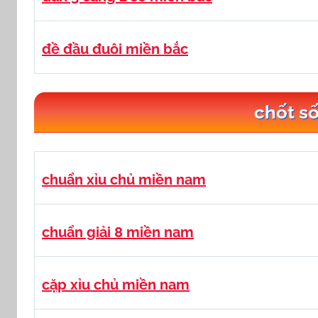
đề đầu đuôi miền bắc
chốt s
chuẩn xỉu chủ miền nam
chuẩn giải 8 miền nam
cặp xỉu chủ miền nam