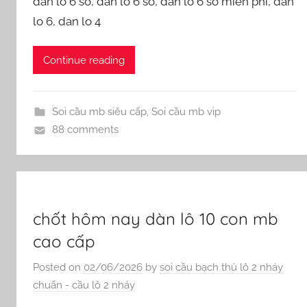
dan lo 6 so, dàn lô 6 số, dàn lô 6 số miền phí, dan
lo 6, dan lo 4
Continue reading
Soi cầu mb siêu cấp
,
Soi cầu mb vip
88 comments
chốt hôm nay dàn lô 10 con mb
cao cấp
Posted on
02/06/2026
by
soi cầu bạch thủ lô 2 nháy
chuẩn - cầu lô 2 nháy