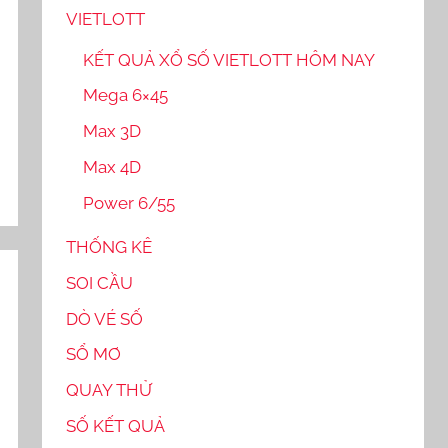
VIETLOTT
KẾT QUẢ XỔ SỐ VIETLOTT HÔM NAY
Mega 6×45
Max 3D
Max 4D
Power 6/55
THỐNG KÊ
SOI CẦU
DÒ VÉ SỐ
SỔ MƠ
QUAY THỬ
SỐ KẾT QUẢ