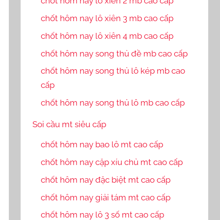
chốt hôm nay lô xiên 2 mb cao cấp
chốt hôm nay lô xiên 3 mb cao cấp
chốt hôm nay lô xiên 4 mb cao cấp
chốt hôm nay song thủ đề mb cao cấp
chốt hôm nay song thủ lô kép mb cao
cấp
chốt hôm nay song thủ lô mb cao cấp
Soi cầu mt siêu cấp
chốt hôm nay bao lô mt cao cấp
chốt hôm nay cặp xíu chủ mt cao cấp
chốt hôm nay đặc biệt mt cao cấp
chốt hôm nay giải tám mt cao cấp
chốt hôm nay lô 3 số mt cao cấp