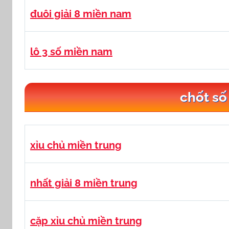
đuôi giải 8 miền nam
lô 3 số miền nam
chốt số
xỉu chủ miền trung
nhất giải 8 miền trung
cặp xỉu chủ miền trung