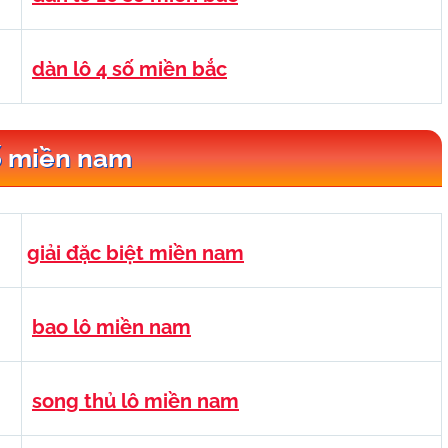
dàn lô 4 số miền bắc
ố miền nam
giải đặc biệt miền nam
bao lô miền nam
song thủ lô miền nam