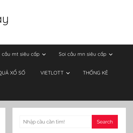
áy
i cầu mt siêu cấp
Soi cầu mn siêu cấp
QUẢ XỔ SỐ
VIETLOTT
THỐNG KÊ
Search