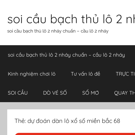
Skip
to
soi cầu bạch thủ lô 2 
content
soi cầu bạch thủ lô 2 nháy chuẩn – cầu lô 2 nháy
soi cầu bạch thủ lô 2 nháy chuẩn – cầu lô 2 nháy
Kinh nghiệm chơi lô
Tư vấn lô đề
TRỰC T
SOI CẦU
DÒ VÉ SỐ
SỔ MƠ
QUAY T
Thẻ:
dự đoán dàn lô xổ số miền bắc 68