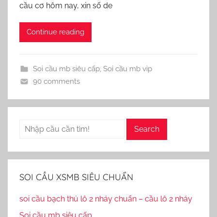
cầu cơ hôm nay, xin số de
Continue reading
Soi cầu mb siêu cấp
,
Soi cầu mb vip
90 comments
Search
SOI CẦU XSMB SIÊU CHUẨN
soi cầu bạch thủ lô 2 nháy chuẩn – cầu lô 2 nháy
Soi cầu mb siêu cấp