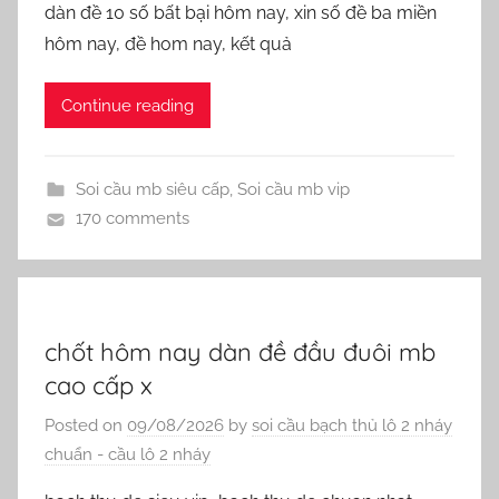
dàn đề 10 số bất bại hôm nay, xin số đề ba miền
hôm nay, đề hom nay, kết quả
Continue reading
Soi cầu mb siêu cấp
,
Soi cầu mb vip
170 comments
chốt hôm nay dàn đề đầu đuôi mb
cao cấp x
Posted on
09/08/2026
by
soi cầu bạch thủ lô 2 nháy
chuẩn - cầu lô 2 nháy