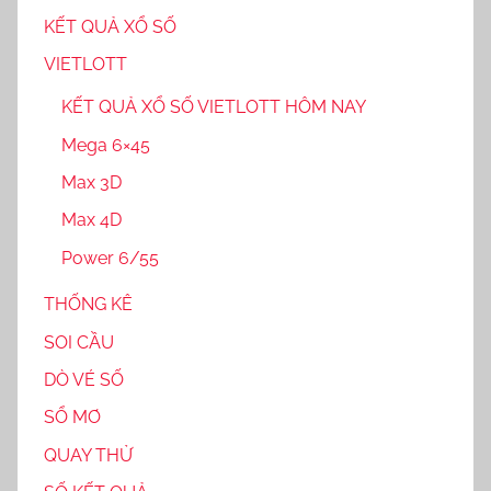
KẾT QUẢ XỔ SỐ
VIETLOTT
KẾT QUẢ XỔ SỐ VIETLOTT HÔM NAY
Mega 6×45
Max 3D
Max 4D
Power 6/55
THỐNG KÊ
SOI CẦU
DÒ VÉ SỐ
SỔ MƠ
QUAY THỬ