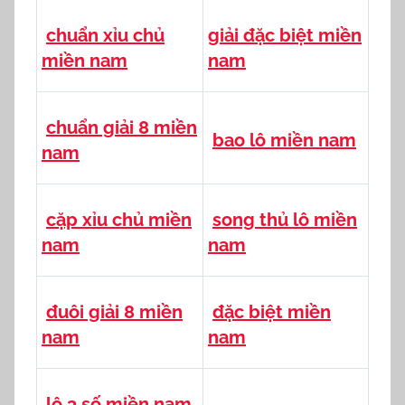
chuẩn xỉu chủ
giải đặc biệt miền
miền nam
nam
chuẩn giải 8 miền
bao lô miền nam
nam
cặp xỉu chủ miền
song thủ lô miền
nam
nam
đuôi giải 8 miền
đặc biệt miền
nam
nam
lô 3 số miền nam