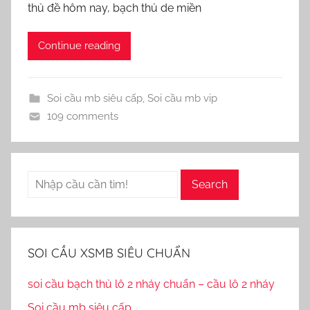
thủ đề hôm nay, bạch thủ de miền
Continue reading
Soi cầu mb siêu cấp
,
Soi cầu mb vip
109 comments
Search
SOI CẦU XSMB SIÊU CHUẨN
soi cầu bạch thủ lô 2 nháy chuẩn – cầu lô 2 nháy
Soi cầu mb siêu cấp