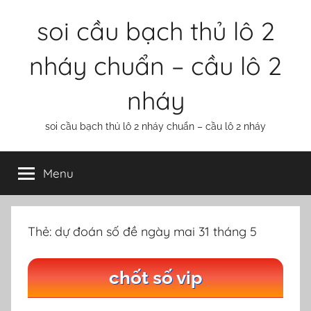
Skip
soi cầu bạch thủ lô 2
to
content
nháy chuẩn – cầu lô 2
nháy
soi cầu bạch thủ lô 2 nháy chuẩn – cầu lô 2 nháy
Menu
Thẻ:
dự đoán số đề ngày mai 31 tháng 5
chốt số vip