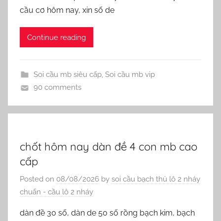
cầu cơ hôm nay, xin số de
Continue reading
Soi cầu mb siêu cấp
,
Soi cầu mb vip
90 comments
chốt hôm nay dàn đề 4 con mb cao
cấp
Posted on
08/08/2026
by
soi cầu bạch thủ lô 2 nháy
chuẩn - cầu lô 2 nháy
dàn đề 30 số, dàn de 50 số rồng bạch kim, bạch