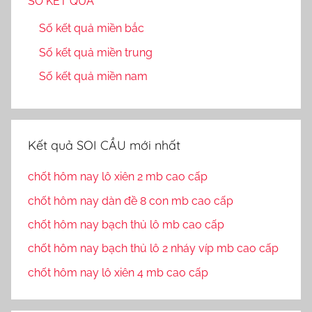
SỐ KẾT QUẢ
Số kết quả miền bắc
Số kết quả miền trung
Số kết quả miền nam
Kết quả SOI CẦU mới nhất
chốt hôm nay lô xiên 2 mb cao cấp
chốt hôm nay dàn đề 8 con mb cao cấp
chốt hôm nay bạch thủ lô mb cao cấp
chốt hôm nay bạch thủ lô 2 nháy víp mb cao cấp
chốt hôm nay lô xiên 4 mb cao cấp