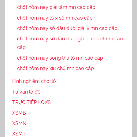
chốt hôm nay giải tám mn cao cấp
chốt hôm nay lô 3 số mn cao cấp
chốt hôm nay sớ đầu đuôi giải 8 mn cao cấp
chốt hôm nay sớ đầu đuôi giải đặc biệt mn cao
cấp
chốt hôm nay song thủ lô mn cao cấp
chốt hôm nay xíu chủ mn cao cấp
Kinh nghiệm chơi lô
Tư vấn lô đề
TRỰC TIẾP KQXS
XSMB
XSMN
XSMT