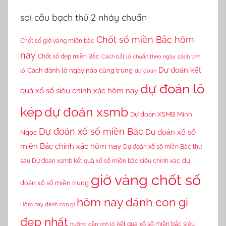
soi cầu bạch thủ 2 nháy chuẩn
Chốt số miền Bắc hôm
Chốt số giờ vàng miền bắc
nay
Chốt số đẹp miền Bắc
Cách bắt lô chuẩn theo ngày
cách tính
Dự đoán kết
Cách đánh lô ngày nào cũng trúng
dự đoán
lô
dự đoán lô
quả xổ số siêu chính xác hôm nay
kép
dự đoán xsmb
Dự đoán XSMB Minh
Dự đoán xổ số miền Bắc
Dự đoán xổ số
Ngọc
miền Bắc chính xác hôm nay
Dự đoán xổ số miền Bắc thứ
dự
sáu Dự đoán xsmb kết quả xổ số miền bắc siêu chính xác
giờ vàng chốt số
đoán xổ số miền trung
hôm nay đánh con gì
Hôm nay đánh con gì
đẹp nhất
kết quả xổ số miền bắc siêu
hướng dẫn tính lô