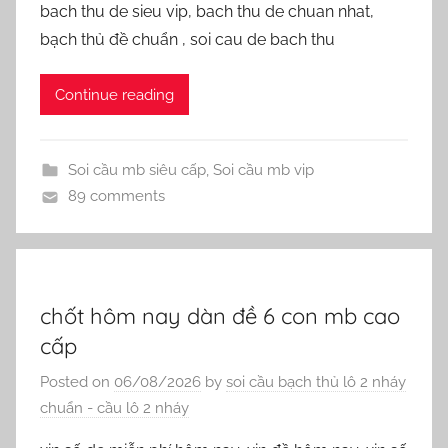
bach thu de sieu vip, bach thu de chuan nhat,
bạch thủ đề chuẩn , soi cau de bach thu
Continue reading
Soi cầu mb siêu cấp
,
Soi cầu mb vip
89 comments
chốt hôm nay dàn đề 6 con mb cao
cấp
Posted on
06/08/2026
by
soi cầu bạch thủ lô 2 nháy
chuẩn - cầu lô 2 nháy