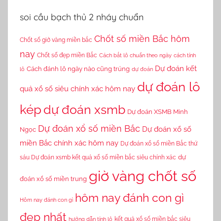
soi cầu bạch thủ 2 nháy chuẩn
Chốt số miền Bắc hôm
Chốt số giờ vàng miền bắc
nay
Chốt số đẹp miền Bắc
Cách bắt lô chuẩn theo ngày
cách tính
Dự đoán kết
Cách đánh lô ngày nào cũng trúng
dự đoán
lô
dự đoán lô
quả xổ số siêu chính xác hôm nay
kép
dự đoán xsmb
Dự đoán XSMB Minh
Dự đoán xổ số miền Bắc
Dự đoán xổ số
Ngọc
miền Bắc chính xác hôm nay
Dự đoán xổ số miền Bắc thứ
dự
sáu Dự đoán xsmb kết quả xổ số miền bắc siêu chính xác
giờ vàng chốt số
đoán xổ số miền trung
hôm nay đánh con gì
Hôm nay đánh con gì
đẹp nhất
kết quả xổ số miền bắc siêu
hướng dẫn tính lô