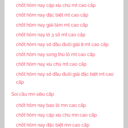
chốt hôm nay cặp xíu chủ mt cao cấp
chốt hôm nay đặc biệt mt cao cấp
chốt hôm nay giải tám mt cao cấp
chốt hôm nay lô 3 số mt cao cấp
chốt hôm nay sớ đầu đuôi giải 8 mt cao cấp
chốt hôm nay song thủ lô mt cao cấp
chốt hôm nay xíu chủ mt cao cấp
chốt hôm nay sớ đầu đuôi giải đặc biệt mt cao
cấp
Soi cầu mn siêu cấp
chốt hôm nay bao lô mn cao cấp
chốt hôm nay cặp xíu chủ mn cao cấp
chốt hôm nay đặc biệt mn cao cấp