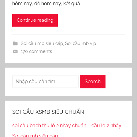
hôm nay, đề hom nay, kết quả
Continue reading
Soi cầu mb siêu cấp
,
Soi cầu mb vip
170 comments
Search
SOI CẦU XSMB SIÊU CHUẨN
soi cầu bạch thủ lô 2 nháy chuẩn – cầu lô 2 nháy
Soi cầu mb siêu cấp