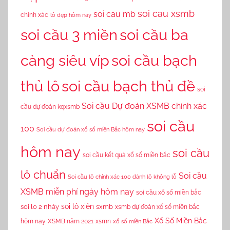
soi cau xsmb
soi cau mb
chính xác
lô đẹp hôm nay
soi cầu 3 miền
soi cầu ba
càng siêu víp
soi cầu bạch
thủ lô
soi cầu bạch thủ đề
soi
Soi cầu Dự đoán XSMB chính xác
cầu dự đoán kqxsmb
soi cầu
100
Soi cầu dự đoán xổ số miền Bắc hôm nay
hôm nay
soi cầu
soi cầu kết quả xổ số miền bắc
lô chuẩn
Soi cầu
Soi cầu lô chính xác 100 đánh lô không lỗ
XSMB miễn phí ngày hôm nay
soi cầu xổ số miền bắc
soi lo 2 nháy
soi lô xiên
sxmb
xsmb dự đoán xổ số miền bắc
Xổ Số Miền Bắc
hôm nay
XSMB năm 2021
xsmn
xổ số miền Bắc