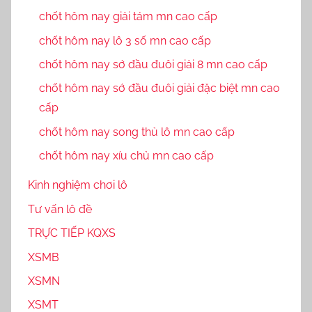
chốt hôm nay giải tám mn cao cấp
chốt hôm nay lô 3 số mn cao cấp
chốt hôm nay sớ đầu đuôi giải 8 mn cao cấp
chốt hôm nay sớ đầu đuôi giải đặc biệt mn cao
cấp
chốt hôm nay song thủ lô mn cao cấp
chốt hôm nay xíu chủ mn cao cấp
Kinh nghiệm chơi lô
Tư vấn lô đề
TRỰC TIẾP KQXS
XSMB
XSMN
XSMT