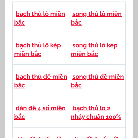
bạch thủ lô miền
song thủ lô miền
bắc
bắc
bạch thủ lô kép
song thủ lô kép
miền bắc
miền bắc
bạch thủ đề miền
song thủ đề miền
bắc
bắc
dàn đề 4 số miền
bạch thủ lô 2
bắc
nháy chuẩn 100%