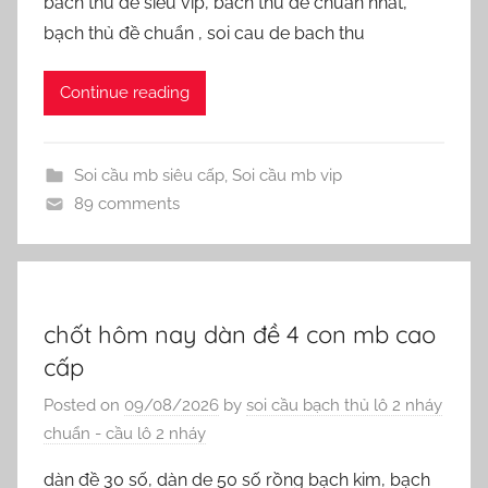
bach thu de sieu vip, bach thu de chuan nhat,
bạch thủ đề chuẩn , soi cau de bach thu
Continue reading
Soi cầu mb siêu cấp
,
Soi cầu mb vip
89 comments
chốt hôm nay dàn đề 4 con mb cao
cấp
Posted on
09/08/2026
by
soi cầu bạch thủ lô 2 nháy
chuẩn - cầu lô 2 nháy
dàn đề 30 số, dàn de 50 số rồng bạch kim, bạch