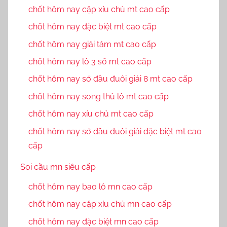
chốt hôm nay cặp xíu chủ mt cao cấp
chốt hôm nay đặc biệt mt cao cấp
chốt hôm nay giải tám mt cao cấp
chốt hôm nay lô 3 số mt cao cấp
chốt hôm nay sớ đầu đuôi giải 8 mt cao cấp
chốt hôm nay song thủ lô mt cao cấp
chốt hôm nay xíu chủ mt cao cấp
chốt hôm nay sớ đầu đuôi giải đặc biệt mt cao
cấp
Soi cầu mn siêu cấp
chốt hôm nay bao lô mn cao cấp
chốt hôm nay cặp xíu chủ mn cao cấp
chốt hôm nay đặc biệt mn cao cấp