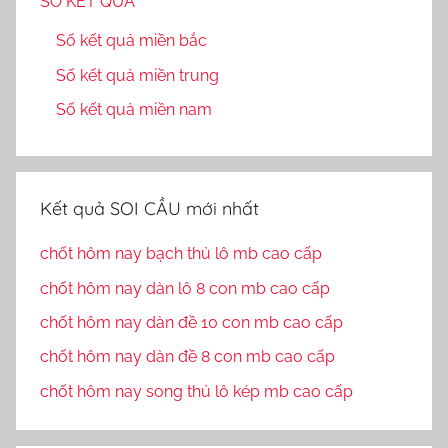
SỐ KẾT QUẢ
Số kết quả miền bắc
Số kết quả miền trung
Số kết quả miền nam
Kết quả SOI CẦU mới nhất
chốt hôm nay bạch thủ lô mb cao cấp
chốt hôm nay dàn lô 8 con mb cao cấp
chốt hôm nay dàn đề 10 con mb cao cấp
chốt hôm nay dàn đề 8 con mb cao cấp
chốt hôm nay song thủ lô kép mb cao cấp