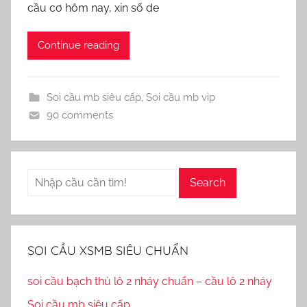
cầu cơ hôm nay, xin số de
Continue reading
Soi cầu mb siêu cấp
,
Soi cầu mb vip
90 comments
Search
SOI CẦU XSMB SIÊU CHUẨN
soi cầu bạch thủ lô 2 nháy chuẩn – cầu lô 2 nháy
Soi cầu mb siêu cấp