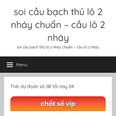
Skip
soi cầu bạch thủ lô 2
to
content
nháy chuẩn – cầu lô 2
nháy
soi cầu bạch thủ lô 2 nháy chuẩn – cầu lô 2 nháy
Menu
Thẻ:
dự đoán số đề tối nay 04
chốt số vip