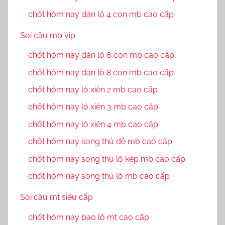
chốt hôm nay dàn lô 4 con mb cao cấp
Soi cầu mb vip
chốt hôm nay dàn lô 6 con mb cao cấp
chốt hôm nay dàn lô 8 con mb cao cấp
chốt hôm nay lô xiên 2 mb cao cấp
chốt hôm nay lô xiên 3 mb cao cấp
chốt hôm nay lô xiên 4 mb cao cấp
chốt hôm nay song thủ đề mb cao cấp
chốt hôm nay song thủ lô kép mb cao cấp
chốt hôm nay song thủ lô mb cao cấp
Soi cầu mt siêu cấp
chốt hôm nay bao lô mt cao cấp