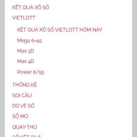
KẾT QUẢ XỔ SỐ
VIETLOTT
KẾT QUẢ XỔ SỐ VIETLOTT HÔM NAY
Mega 6×45
Max 3D
Max 4D
Power 6/55
THỐNG KÊ
SOI CẦU
DÒ VÉ SỐ
SỔ MƠ
QUAY THỬ