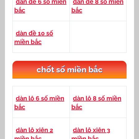
dàn đề 6 số miền
dàn đề 8 số miền
bắc
bắc
dàn đề 10 số
miền bắc
chốt số miền bắc
dàn lô 6 số miền
dàn lô 8 số miền
bắc
bắc
dàn lô xiên 2
dàn lô xiên 3
miền bắc
miền bắc