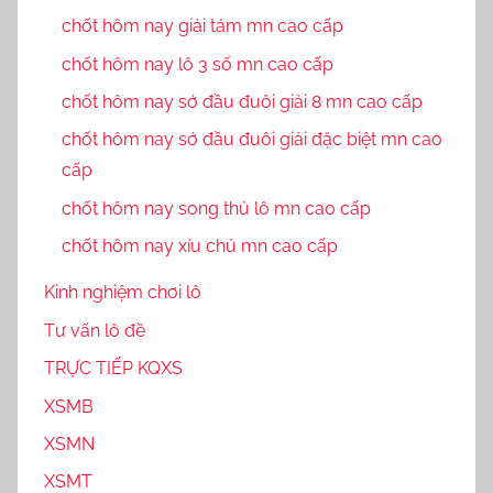
chốt hôm nay giải tám mn cao cấp
chốt hôm nay lô 3 số mn cao cấp
chốt hôm nay sớ đầu đuôi giải 8 mn cao cấp
chốt hôm nay sớ đầu đuôi giải đặc biệt mn cao
cấp
chốt hôm nay song thủ lô mn cao cấp
chốt hôm nay xíu chủ mn cao cấp
Kinh nghiệm chơi lô
Tư vấn lô đề
TRỰC TIẾP KQXS
XSMB
XSMN
XSMT