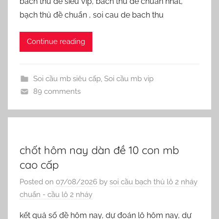
bach thu de sieu vip, bach thu de chuan nhat,
bạch thủ đề chuẩn , soi cau de bach thu
Continue reading
Soi cầu mb siêu cấp
,
Soi cầu mb vip
89 comments
chốt hôm nay dàn đề 10 con mb
cao cấp
Posted on
07/08/2026
by
soi cầu bạch thủ lô 2 nháy
chuẩn - cầu lô 2 nháy
kết quả số đề hôm nay, dự đoán lô hôm nay, dự