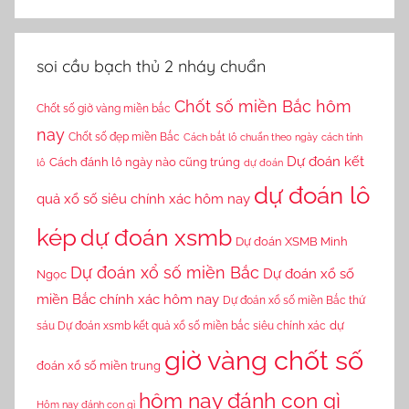
soi cầu bạch thủ 2 nháy chuẩn
Chốt số miền Bắc hôm
Chốt số giờ vàng miền bắc
nay
Chốt số đẹp miền Bắc
Cách bắt lô chuẩn theo ngày
cách tính
Dự đoán kết
Cách đánh lô ngày nào cũng trúng
dự đoán
lô
dự đoán lô
quả xổ số siêu chính xác hôm nay
kép
dự đoán xsmb
Dự đoán XSMB Minh
Dự đoán xổ số miền Bắc
Dự đoán xổ số
Ngọc
miền Bắc chính xác hôm nay
Dự đoán xổ số miền Bắc thứ
dự
sáu Dự đoán xsmb kết quả xổ số miền bắc siêu chính xác
giờ vàng chốt số
đoán xổ số miền trung
hôm nay đánh con gì
Hôm nay đánh con gì