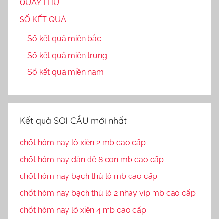
QUAY THỬ
SỐ KẾT QUẢ
Số kết quả miền bắc
Số kết quả miền trung
Số kết quả miền nam
Kết quả SOI CẦU mới nhất
chốt hôm nay lô xiên 2 mb cao cấp
chốt hôm nay dàn đề 8 con mb cao cấp
chốt hôm nay bạch thủ lô mb cao cấp
chốt hôm nay bạch thủ lô 2 nháy víp mb cao cấp
chốt hôm nay lô xiên 4 mb cao cấp