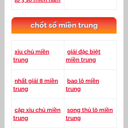
chốt số miền trung
xỉu chủ miền
giải đặc biệt
trung
miền trung
nhất giải 8 miền
bao lô miền
trung
trung
cặp xỉu chủ miền
song thủ lô miền
trung
trung