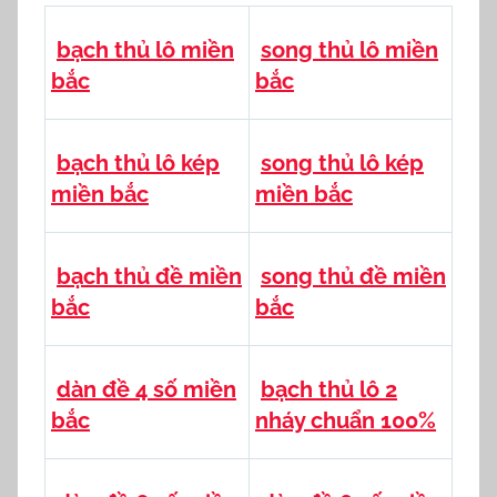
bạch thủ lô miền
song thủ lô miền
bắc
bắc
bạch thủ lô kép
song thủ lô kép
miền bắc
miền bắc
bạch thủ đề miền
song thủ đề miền
bắc
bắc
dàn đề 4 số miền
bạch thủ lô 2
bắc
nháy chuẩn 100%