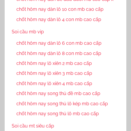
chốt hôm nay dàn lô 10 con mb cao cấp
chốt hôm nay dàn lô 4 con mb cao cấp
Soi cầu mb vip
chốt hôm nay dàn lô 6 con mb cao cấp
chốt hôm nay dàn lô 8 con mb cao cấp
chốt hôm nay lô xiên 2 mb cao cấp
chốt hôm nay lô xiên 3 mb cao cấp
chốt hôm nay lô xiên 4 mb cao cấp
chốt hôm nay song thủ đề mb cao cấp
chốt hôm nay song thủ lô kép mb cao cấp
chốt hôm nay song thủ lô mb cao cấp
Soi cầu mt siêu cấp