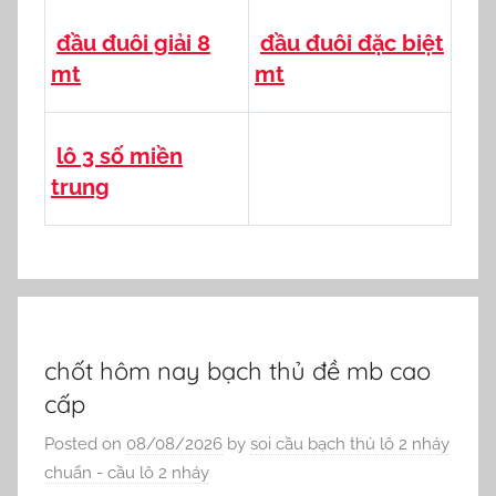
đầu đuôi giải 8
đầu đuôi đặc biệt
mt
mt
lô 3 số miền
trung
chốt hôm nay bạch thủ đề mb cao
cấp
Posted on
08/08/2026
by
soi cầu bạch thủ lô 2 nháy
chuẩn - cầu lô 2 nháy