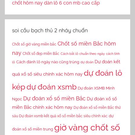
chốt hôm nay dàn lô 6 con mb cao cấp
soi cầu bạch thủ 2 nháy chuẩn
Chốt số miền Bắc hôm
Chốt số giờ vàng miền bắc
nay
Chốt số đẹp miền Bắc
Cách bắt lô chuẩn theo ngày
cách tính
Dự đoán kết
Cách đánh lô ngày nào cũng trúng
dự đoán
lô
dự đoán lô
quả xổ số siêu chính xác hôm nay
kép
dự đoán xsmb
Dự đoán XSMB Minh
Dự đoán xổ số miền Bắc
Dự đoán xổ số
Ngọc
miền Bắc chính xác hôm nay
Dự đoán xổ số miền Bắc thứ
dự
sáu Dự đoán xsmb kết quả xổ số miền bắc siêu chính xác
giờ vàng chốt số
đoán xổ số miền trung