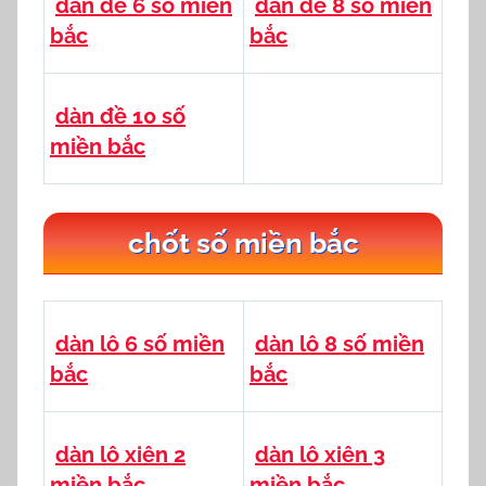
dàn đề 6 số miền
dàn đề 8 số miền
bắc
bắc
dàn đề 10 số
miền bắc
chốt số miền bắc
dàn lô 6 số miền
dàn lô 8 số miền
bắc
bắc
dàn lô xiên 2
dàn lô xiên 3
miền bắc
miền bắc