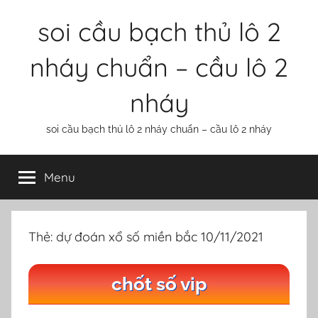
Skip
soi cầu bạch thủ lô 2
to
content
nháy chuẩn – cầu lô 2
nháy
soi cầu bạch thủ lô 2 nháy chuẩn – cầu lô 2 nháy
Menu
Thẻ:
dự đoán xổ số miền bắc 10/11/2021
chốt số vip