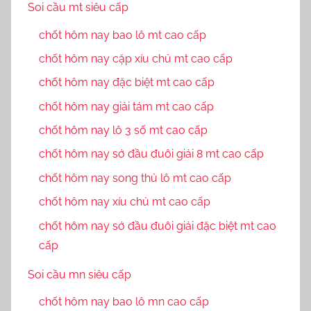
Soi cầu mt siêu cấp
chốt hôm nay bao lô mt cao cấp
chốt hôm nay cặp xíu chủ mt cao cấp
chốt hôm nay đặc biệt mt cao cấp
chốt hôm nay giải tám mt cao cấp
chốt hôm nay lô 3 số mt cao cấp
chốt hôm nay sớ đầu đuôi giải 8 mt cao cấp
chốt hôm nay song thủ lô mt cao cấp
chốt hôm nay xíu chủ mt cao cấp
chốt hôm nay sớ đầu đuôi giải đặc biệt mt cao
cấp
Soi cầu mn siêu cấp
chốt hôm nay bao lô mn cao cấp