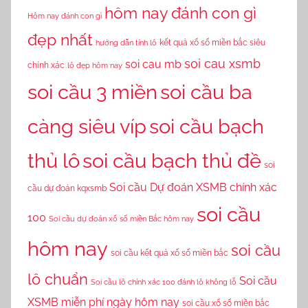
hôm nay đánh con gì
Hôm nay đánh con gì
đẹp nhất
kết quả xổ số miền bắc siêu
hướng dẫn tính lô
soi cau xsmb
soi cau mb
chính xác
lô đẹp hôm nay
soi cầu 3 miền
soi cầu ba
càng siêu víp
soi cầu bạch
thủ lô
soi cầu bạch thủ đề
soi
Soi cầu Dự đoán XSMB chính xác
cầu dự đoán kqxsmb
soi cầu
100
Soi cầu dự đoán xổ số miền Bắc hôm nay
hôm nay
soi cầu
soi cầu kết quả xổ số miền bắc
lô chuẩn
Soi cầu
Soi cầu lô chính xác 100 đánh lô không lỗ
XSMB miễn phí ngày hôm nay
soi cầu xổ số miền bắc